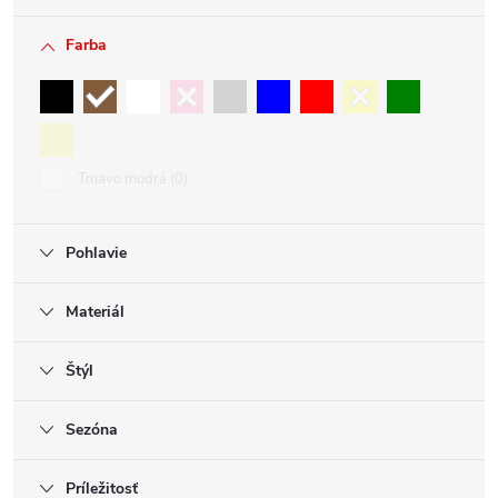
Farba
Tmavo modrá
0
Pohlavie
Materiál
Štýl
Sezóna
Príležitosť