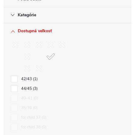
Kategórie
Dostupná veľkosť
42/43
1
44/45
3
40-41
0
35/36
0
for child 37
0
for child 38
0