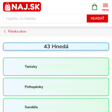
Prejsť
NÁKUPN
KOŠÍK
na
obsah
HĽADAŤ
Pánska obuv
43 Hnedá
Tenisky
Poltopánky
Sandále