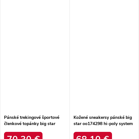
Pánské trekingové športové
Kožené sneakersy pánské big
členkové topánky big star
star oo174298 hi-poly system
oo174367 hi-poly system
béžove /
khaki /