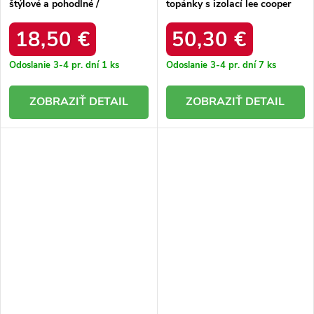
štýlové a pohodlné /
topánky s izolací lee cooper
MCT255084-13 BROWN
lcj-25-01-3724m camel / LCJ-
25-01-3724M CAMEL
18,50 €
50,30 €
Odoslanie 3-4 pr. dní
1 ks
Odoslanie 3-4 pr. dní
7 ks
DETAIL
DETAIL