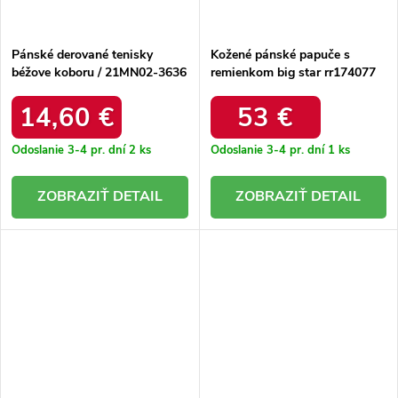
Pánské derované tenisky
Kožené pánské papuče s
béžove koboru / 21MN02-3636
remienkom big star rr174077
BEIGE
hnedé /
14,60 €
53 €
Odoslanie 3-4 pr. dní
2 ks
Odoslanie 3-4 pr. dní
1 ks
DETAIL
DETAIL