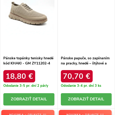
Pánske topánky tenisky hnedé
Pánske papuče, so zapínaním
kód KHAKI - GM ZY11202-4
na pracky, hnedé – štýlové a
KHAKI 40 - GM
pohodlné / DFSH407017
BROWN
18,80 €
70,70 €
Odoslanie 3-5 pr. dní
2 pár/y
Odoslanie 3-4 pr. dní
3 ks
DETAIL
DETAIL
NOVINKA – OBJAVTE JU
NOVINKA – OBJAVTE JU