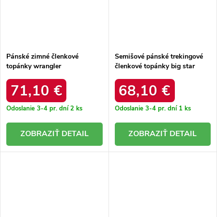
Pánské zimné členkové
Semišové pánské trekingové
topánky wrangler
členkové topánky big star
20253035.11a tmavo hnedé /
ss174263 hnedé /
71,10 €
68,10 €
Odoslanie 3-4 pr. dní
2 ks
Odoslanie 3-4 pr. dní
1 ks
DETAIL
DETAIL