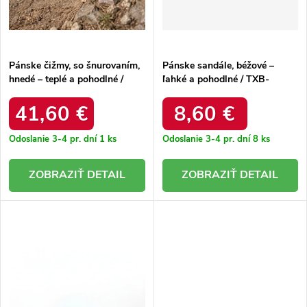
t
t
o
o
v
v
Pánske čižmy, so šnurovaním,
Pánske sandále, béžové –
hnedé – teplé a pohodlné /
ľahké a pohodlné / TXB-
2400290U BROWN/BLK
202503 BEŻOWE
41,60 €
8,60 €
Odoslanie 3-4 pr. dní
1 ks
Odoslanie 3-4 pr. dní
8 ks
DETAIL
DETAIL