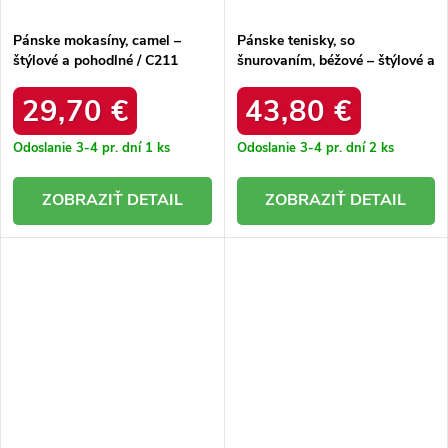
Pánske mokasíny, camel –
Pánske tenisky, so
štýlové a pohodlné / C211
šnurovaním, béžové – štýlové a
CAMEL
pohodlné / tt174041
29,70 €
43,80 €
Odoslanie 3-4 pr. dní
1 ks
Odoslanie 3-4 pr. dní
2 ks
DETAIL
DETAIL