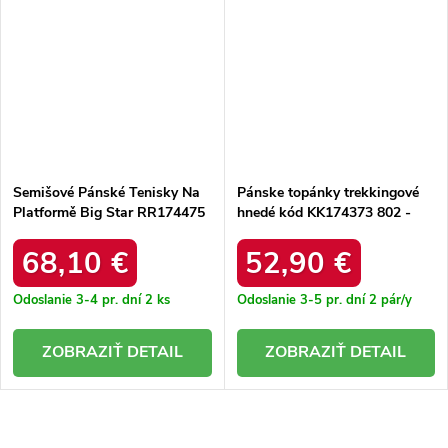
Semišové Pánské Tenisky Na
Pánske topánky trekkingové
Platformě Big Star RR174475
hnedé kód KK174373 802 -
Hi-Poly System Béžové
GM KK174373 802 CAMEL 41
- GM
68,10 €
52,90 €
Odoslanie 3-4 pr. dní
2 ks
Odoslanie 3-5 pr. dní
2 pár/y
DETAIL
DETAIL
O