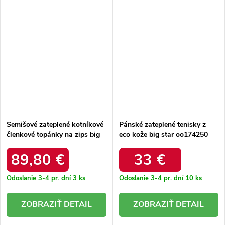
Semišové zateplené kotníkové
Pánské zateplené tenisky z
členkové topánky na zips big
eco kože big star oo174250
star oo174229 hnedé /
hi-poly system khaki /
OO174149
89,80 €
33 €
Odoslanie 3-4 pr. dní
3 ks
Odoslanie 3-4 pr. dní
10 ks
DETAIL
DETAIL