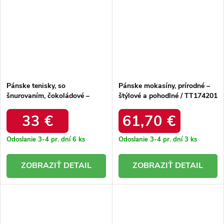
Pánske tenisky, so
Pánske mokasíny, prírodné –
šnurovaním, čokoládové –
štýlové a pohodlné / TT174201
štýlové a pohodlné / tt174092
33 €
61,70 €
Odoslanie 3-4 pr. dní
6 ks
Odoslanie 3-4 pr. dní
3 ks
DETAIL
DETAIL