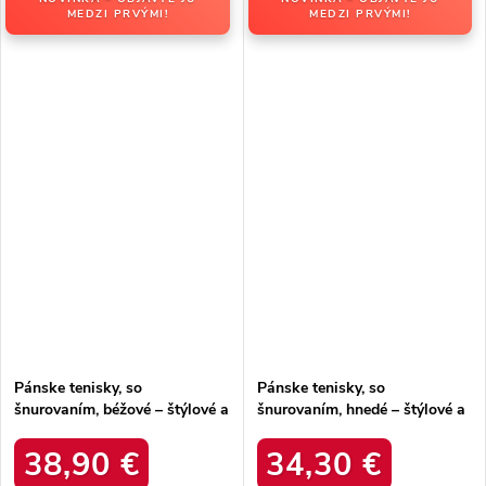
MEDZI PRVÝMI!
MEDZI PRVÝMI!
Pánske tenisky, so
Pánske tenisky, so
šnurovaním, béžové – štýlové a
šnurovaním, hnedé – štýlové a
pohodlné / 102421 BEŻOWY
pohodlné / W901 BROWN
38,90 €
34,30 €