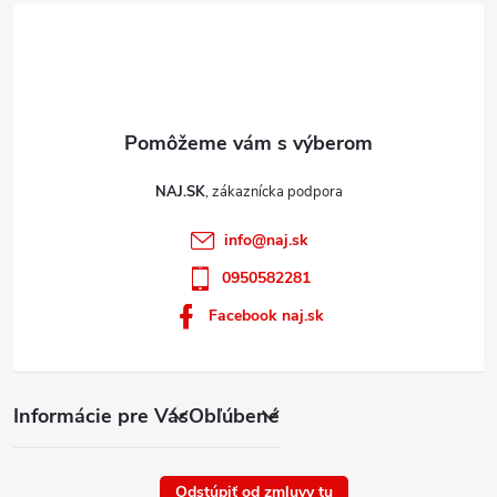
s
u
NAJ.SK
info
@
naj.sk
0950582281
Facebook naj.sk
Informácie pre Vás
Obľúbené
Odstúpiť od zmluvy tu