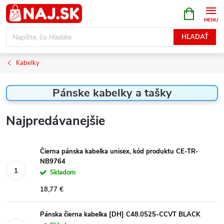
Prejsť
NÁKUPN
KOŠÍK
na
obsah
HĽADAŤ
Kabelky
Pánske kabelky a tašky
Najpredávanejšie
Čierna pánska kabelka unisex, kód produktu CE-TR-
NB9764
Skladom
18,77 €
Pánska čierna kabelka [DH] C48.0525-CCVT BLACK