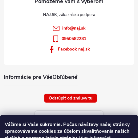
NAJ.SK
info
@
naj.sk
0950582281
Facebook naj.sk
Informácie pre Vás
Obľúbené
Odstúpiť od zmluvy tu
Aktuálne ceny tovaru
Vážime si Vaše súkromie.
Počas návštevy našej stránky
platné od : 7/8/2026
spracovávame cookies za účelom skvalitňovania našich