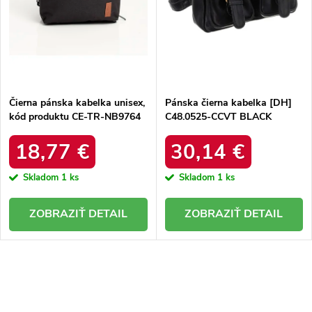
u
u
k
k
t
t
o
o
v
v
Čierna pánska kabelka unisex,
Pánska čierna kabelka [DH]
kód produktu CE-TR-NB9764
C48.0525-CCVT BLACK
18,77 €
30,14 €
Skladom
1 ks
Skladom
1 ks
DETAIL
DETAIL
O
v