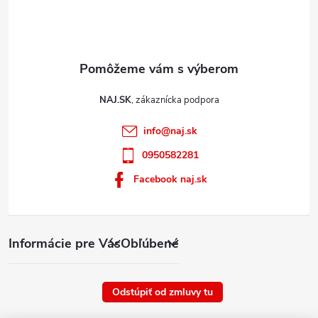
p
i
s
u
NAJ.SK
info
@
naj.sk
0950582281
Facebook naj.sk
Informácie pre Vás
Obľúbené
Odstúpiť od zmluvy tu