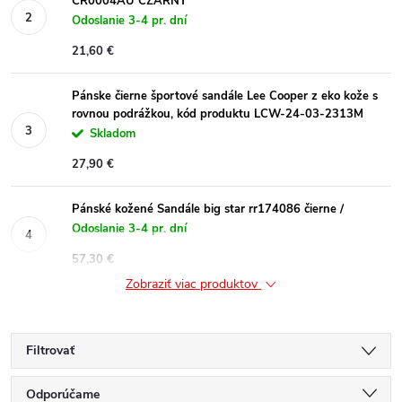
CR0004AU CZARNY
Odoslanie 3-4 pr. dní
21,60 €
Pánske čierne športové sandále Lee Cooper z eko kože s
rovnou podrážkou, kód produktu LCW-24-03-2313M
Skladom
27,90 €
Pánské kožené Sandále big star rr174086 čierne /
Odoslanie 3-4 pr. dní
57,30 €
Zobraziť viac produktov
Filtrovať
R
Odporúčame