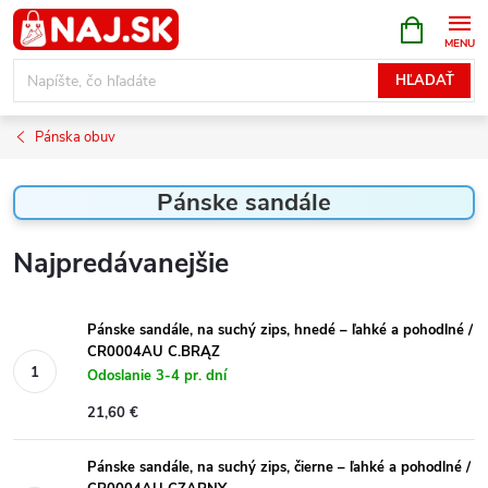
Prejsť
NÁKUPN
KOŠÍK
na
obsah
HĽADAŤ
Pánska obuv
Pánske sandále
Najpredávanejšie
Pánske sandále, na suchý zips, hnedé – ľahké a pohodlné /
CR0004AU C.BRĄZ
Odoslanie 3-4 pr. dní
21,60 €
Pánske sandále, na suchý zips, čierne – ľahké a pohodlné /