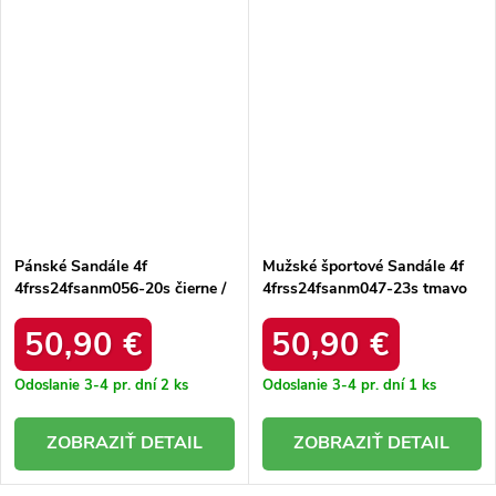
Pánské Sandále 4f
Mužské športové Sandále 4f
4frss24fsanm056-20s čierne /
4frss24fsanm047-23s tmavo
šedé /
50,90 €
50,90 €
Odoslanie 3-4 pr. dní
2 ks
Odoslanie 3-4 pr. dní
1 ks
DETAIL
DETAIL