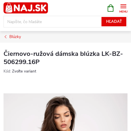
Prejsť
NÁKUPN
KOŠÍK
na
obsah
HĽADAŤ
Blúzky
Čiernovo-ružová dámska blúzka LK-BZ-
506299.16P
Kód:
Zvoľte variant