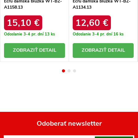
Ecru dámska blúzka WT-BZ-
Ecru dámska blúzka WT-BZ-
A1158.13
A1134.13
15,10 €
12,60 €
Odoslanie 3-4 pr. dní
13 ks
Odoslanie 3-4 pr. dní
16 ks
DETAIL
DETAIL
Odoberať newsletter
Z