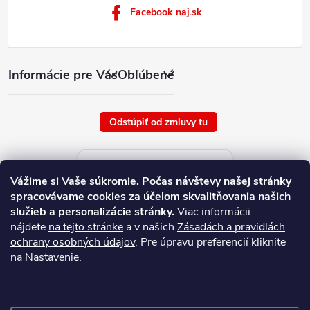
Facebook naj.sk
Informácie pre Vás
Obľúbené
Odstúpiť od zmluvy tu
Aktuálne ceny tovaru
Vážime si Vaše súkromie.
Počas návštevy našej stránky
platné od : 9/8/2026
spracovávame cookies za účelom skvalitňovania našich
služieb a personalizácie stránky.
Viac informácii
nájdete
na tejto stránke
a v našich
Zásadách a pravidlách
ochrany osobných údajov
. Pre úpravu preferencií kliknite
na Nastavenie.