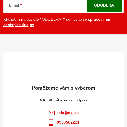
á
Email
ODOBERAŤ
p
ä
Kliknutím na tlačidlo "ODOBERAŤ" súhlasíte
so
spracovaním
osobných údajov
t
i
e
NAJ.SK
info
@
naj.sk
0950582281