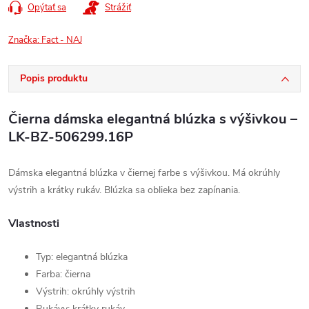
Opýtať sa
Strážiť
Značka:
Fact - NAJ
Popis produktu
Čierna dámska elegantná blúzka s výšivkou –
LK-BZ-506299.16P
Dámska elegantná blúzka v čiernej farbe s výšivkou. Má okrúhly
výstrih a krátky rukáv. Blúzka sa oblieka bez zapínania.
Vlastnosti
Typ: elegantná blúzka
Farba: čierna
Výstrih: okrúhly výstrih
Rukávy: krátky rukáv