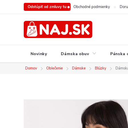
Prejsť
Odstúpiť od zmluvy tu
Obchodné podmienky
Doru
na
obsah
Novinky
Dámska obuv
Pánska 
Domov
Oblečenie
Dámske
Blúzky
Dámska