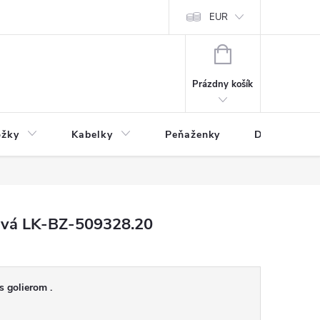
varu
Reklamácia
Podmienky ochrany osobných údajov
EUR
NÁKUPNÝ
KOŠÍK
Prázdny košík
ožky
Kabelky
Peňaženky
Drogéria
ová LK-BZ-509328.20
 golierom .