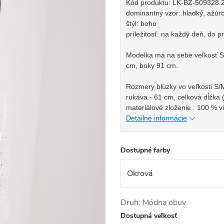
Kód produktu: LK-BZ-509328.
dominantný vzor: hladký, ažúro
štýl: boho
príležitosť: na každý deň, do p
Modelka má na sebe veľkosť S/
cm, boky 91 cm.
Rozmery blúzky vo veľkosti S/
rukáva - 61 cm, celková dĺžka 
materiálové zloženie : 100 % v
Detailné informácie
Dostupné farby
Druh: Módna obuv
Dostupná veľkosť