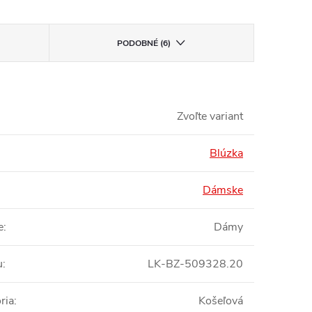
PODOBNÉ (6)
Zvoľte variant
Blúzka
Dámske
e
:
Dámy
u
:
LK-BZ-509328.20
ria
:
Košeľová