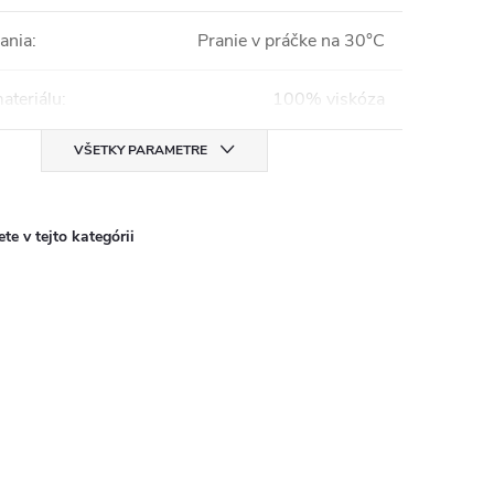
ania
:
Pranie v práčke na 30°C
ateriálu
:
100% viskóza
VŠETKY PARAMETRE
te v tejto kategórii