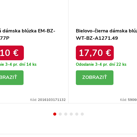
á dámska blúzka EM-BZ-
Bielovo-čierna dámska blú
.77P
WT-BZ-A1271.49
,10 €
17,70 €
ie 3-4 pr. dní
14 ks
Odoslanie 3-4 pr. dní
22 ks
ETAIL
DETAIL
Kód:
2016103171132
Kód:
5906