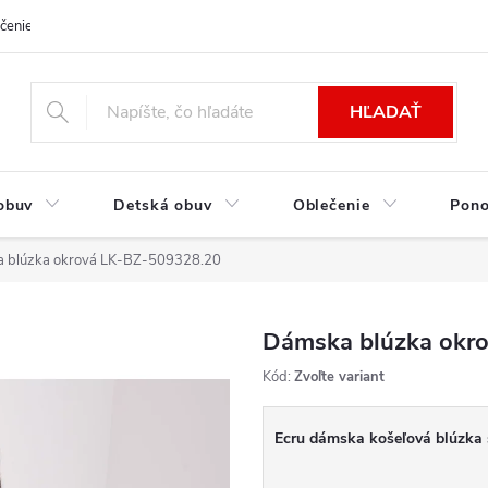
čenie a platba
Kontakt
Moja objednávka
Výmena / Vrátenie to
HĽADAŤ
obuv
Detská obuv
Oblečenie
Pon
 blúzka okrová LK-BZ-509328.20
Dámska blúzka okr
Kód:
Zvoľte variant
Ecru dámska košeľová blúzka s