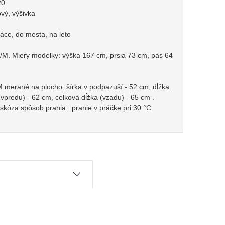
20
vý, výšivka
ráce, do mesta, na leto
M. Miery modelky: výška 167 cm, prsia 73 cm, pás 64
M merané na plocho: šírka v podpazuší - 52 cm, dĺžka
(vpredu) - 62 cm, celková dĺžka (vzadu) - 65 cm .
iskóza spôsob prania : pranie v práčke pri 30 °C.