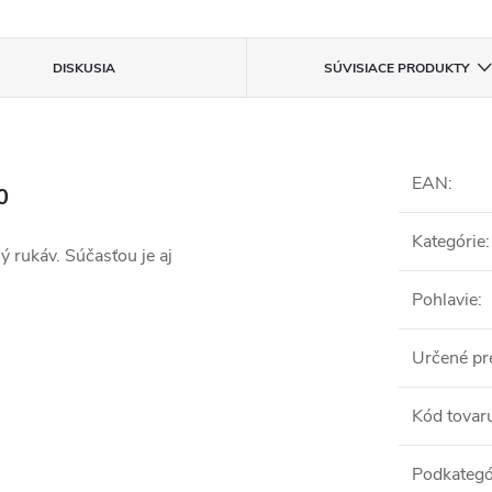
DISKUSIA
SÚVISIACE PRODUKTY
EAN
:
0
Kategórie
:
ý rukáv. Súčasťou je aj
Pohlavie
:
Určené pr
Kód tovar
Podkategó