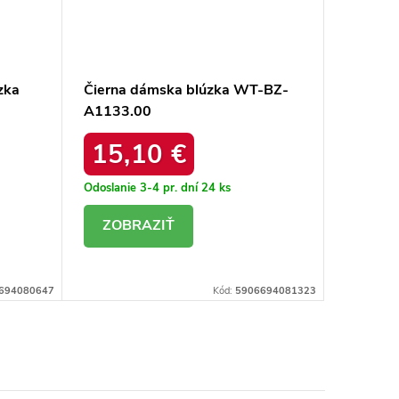
zka
Čierna dámska blúzka WT-BZ-
Dámska 
A1133.00
A1148.
15,10 €
17,
Odoslanie 3-4 pr. dní
24 ks
Odoslanie
DETAIL
DE
694080647
Kód:
5906694081323