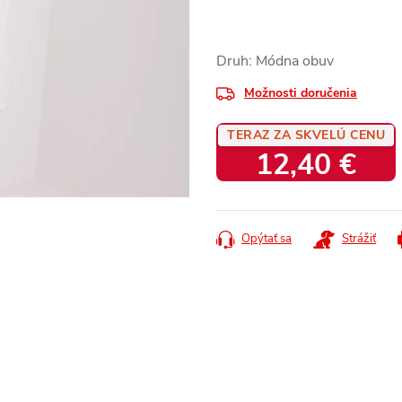
Druh: Módna obuv
Možnosti doručenia
TERAZ ZA SKVELÚ CENU
12,40 €
Jednotková
cena:
Opýtať sa
Strážiť