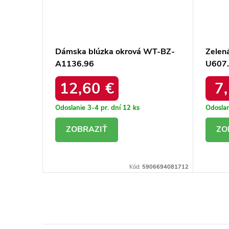
-BZ-
Dámska blúzka okrová WT-BZ-
Zelen
A1136.96
U607
12,60 €
7
Odoslanie 3-4 pr. dní
12 ks
Odoslan
DETAIL
D
06694081491
Kód:
5906694081712