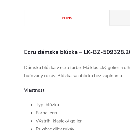
POPIS
Ecru dámska blúzka – LK-BZ-509328.2
Dámska blúzka v ecru farbe. Má klasický golier a dlh
bufovaný rukáv. Blúzka sa oblieka bez zapínania.
Vlastnosti
Typ: blúzka
Farba: ecru
Výstrih: klasický golier
Rukávy: dlhý rukáv