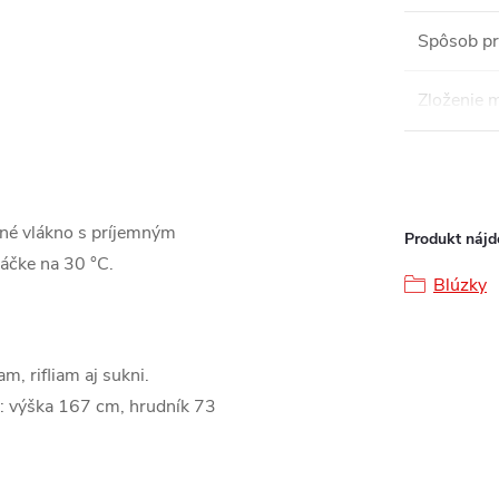
Spôsob pr
Zloženie m
mné vlákno s príjemným
Produkt nájde
áčke na 30 °C.
Blúzky
m, rifliam aj sukni.
: výška 167 cm, hrudník 73