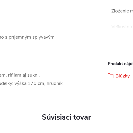
Zloženie m
Veľkostná 
ákno s príjemným splývavým
Produkt nájde
m, rifliam aj sukni.
Blúzky
delky: výška 170 cm, hrudník
Súvisiaci tovar