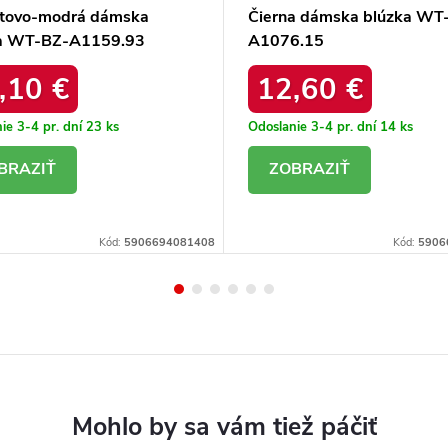
tovo-modrá dámska
Čierna dámska blúzka WT
a WT-BZ-A1159.93
A1076.15
,10 €
12,60 €
ie 3-4 pr. dní
23 ks
Odoslanie 3-4 pr. dní
14 ks
ETAIL
DETAIL
Kód:
5906694081408
Kód:
5906