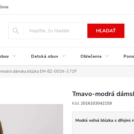
čenie a platba
Kontakt
Moja objednávka
Výmena / Vrátenie to
HĽADAŤ
obuv
Detská obuv
Oblečenie
Pon
modrá dámska blúzka EM-BZ-001N-3.71P
Tmavo-modrá dámsk
Kód:
2016103042159
Modrá voľná blúzka s dlhými 