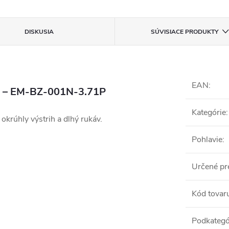
DISKUSIA
SÚVISIACE PRODUKTY
EAN
:
u – EM-BZ-001N-3.71P
Kategórie
:
krúhly výstrih a dlhý rukáv.
Pohlavie
:
Určené pr
Kód tovar
Podkategó