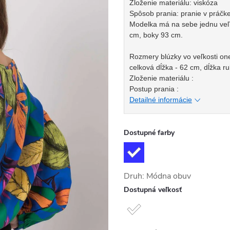
Zloženie materiálu: viskóza
Spôsob prania: pranie v práčke
Modelka má na sebe jednu veľk
cm, boky 93 cm.
Rozmery blúzky vo veľkosti on
celková dĺžka - 62 cm, dĺžka r
Zloženie materiálu :
Postup prania :
Detailné informácie
Dostupné farby
Druh: Módna obuv
Dostupná veľkosť