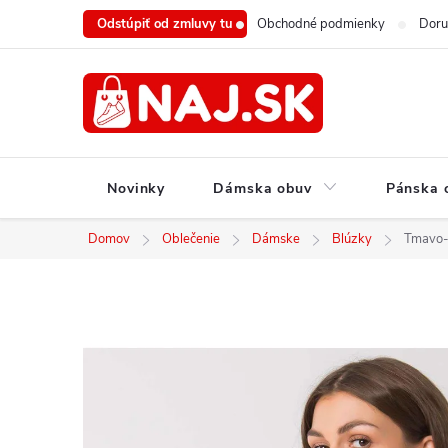
Prejsť
Odstúpiť od zmluvy tu
Obchodné podmienky
Doru
na
obsah
Novinky
Dámska obuv
Pánska 
Domov
Oblečenie
Dámske
Blúzky
Tmavo-