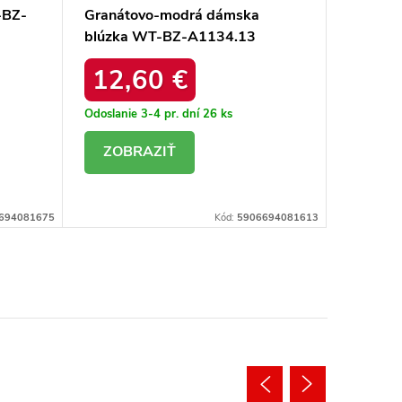
-BZ-
Granátovo-modrá dámska
Dámska 
blúzka WT-BZ-A1134.13
A1136.
12,60 €
12,
Odoslanie 3-4 pr. dní
26 ks
Odoslanie
DETAIL
DE
694081675
Kód:
5906694081613