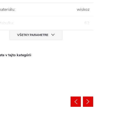
ateriálu
:
wiskoz
tabuľka
:
62
VŠETKY PARAMETRE
te v tejto kategórii