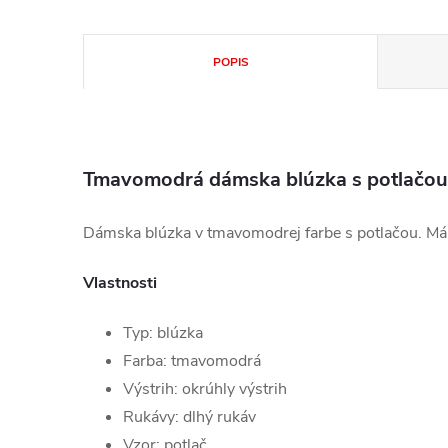
POPIS
Tmavomodrá dámska blúzka s potlačo
Dámska blúzka v tmavomodrej farbe s potlačou. Má o
Vlastnosti
Typ: blúzka
Farba: tmavomodrá
Výstrih: okrúhly výstrih
Rukávy: dlhý rukáv
Vzor: potlač