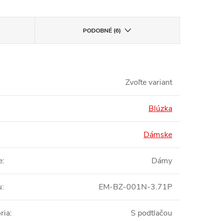
PODOBNÉ (6)
Zvoľte variant
Blúzka
Dámske
e
:
Dámy
u
:
EM-BZ-001N-3.71P
ria
:
S podtlačou