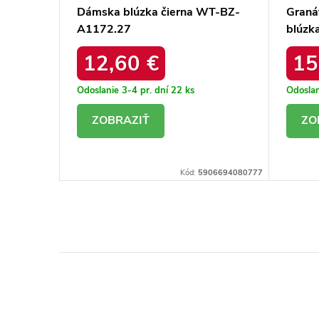
-BZ-
Dámska blúzka čierna WT-BZ-
Graná
A1172.27
blúzk
12,60 €
15
Odoslanie 3-4 pr. dní
22 ks
Odoslan
DETAIL
D
06694081699
Kód:
5906694080777