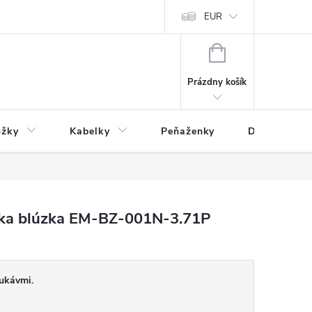
varu
Reklamácia
Podmienky ochrany osobných údajov
EUR
NÁKUPNÝ
KOŠÍK
Prázdny košík
ožky
Kabelky
Peňaženky
Drogéria
a blúzka EM-BZ-001N-3.71P
rukávmi.