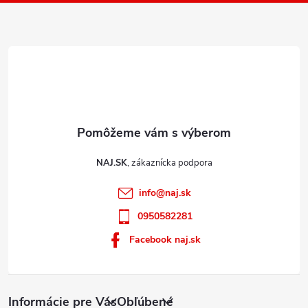
i
e
NAJ.SK
info
@
naj.sk
0950582281
Facebook naj.sk
Informácie pre Vás
Obľúbené