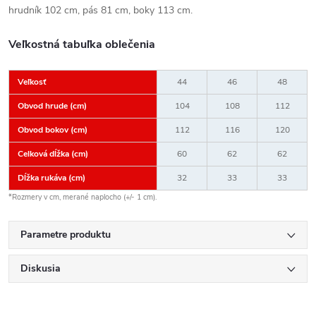
hrudník 102 cm, pás 81 cm, boky 113 cm.
Veľkostná tabuľka oblečenia
Veľkosť
44
46
48
Obvod hrude (cm)
104
108
112
Obvod bokov (cm)
112
116
120
Celková dĺžka (cm)
60
62
62
Dĺžka rukáva (cm)
32
33
33
*Rozmery v cm, merané naplocho (+/- 1 cm).
Parametre produktu
Diskusia