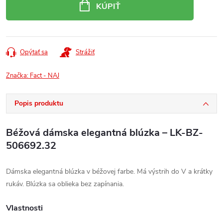
cena:
KÚPIŤ
Opýtať sa
Strážiť
Značka:
Fact - NAJ
Popis produktu
Béžová dámska elegantná blúzka – LK-BZ-
506692.32
Dámska elegantná blúzka v béžovej farbe. Má výstrih do V a krátky
rukáv. Blúzka sa oblieka bez zapínania.
Vlastnosti