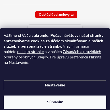
Odstúpiť od zmluvy tu
Aktuálne ceny tovaru
Vážime si Vaše súkromie.
Počas návštevy našej stránky
platné od : 7/8/2026
spracovávame cookies za účelom skvalitňovania našich
služieb a personalizácie stránky.
Viac informácii
nájdete
na tejto stránke
a v našich
Zásadách a pravidlách
ochrany osobných údajov
. Pre úpravu preferencií kliknite
na Nastavenie.
Nastavenie
Copyright 2026
NAJ.SK
. Všetky práva vyhradené.
Súhlasím
Vytvoril Shoptet