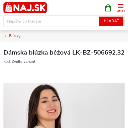
Prejsť
NÁKUPN
KOŠÍK
na
obsah
HĽADAŤ
Blúzky
Dámska blúzka béžová LK-BZ-506692.32
Kód:
Zvoľte variant