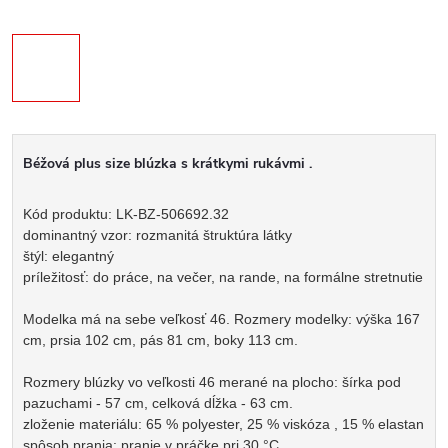
Béžová plus size blúzka s krátkymi rukávmi .
Kód produktu: LK-BZ-506692.32
dominantný vzor: rozmanitá štruktúra látky
štýl: elegantný
príležitosť: do práce, na večer, na rande, na formálne stretnutie
Modelka má na sebe veľkosť 46. Rozmery modelky: výška 167
cm, prsia 102 cm, pás 81 cm, boky 113 cm.
Rozmery blúzky vo veľkosti 46 merané na plocho: šírka pod
pazuchami - 57 cm, celková dĺžka - 63 cm.
zloženie materiálu: 65 % polyester, 25 % viskóza , 15 % elastan
spôsob prania: pranie v práčke pri 30 °C