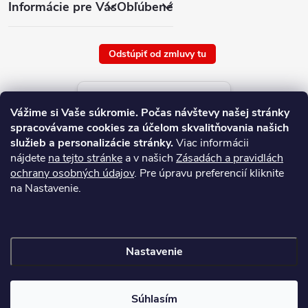
Informácie pre Vás
Obľúbené
Odstúpiť od zmluvy tu
Aktuálne ceny tovaru
Vážime si Vaše súkromie.
Počas návštevy našej stránky
platné od : 9/8/2026
spracovávame cookies za účelom skvalitňovania našich
služieb a personalizácie stránky.
Viac informácii
nájdete
na tejto stránke
a v našich
Zásadách a pravidlách
ochrany osobných údajov
. Pre úpravu preferencií kliknite
na Nastavenie.
Nastavenie
Copyright 2026
NAJ.SK
. Všetky práva vyhradené.
Súhlasím