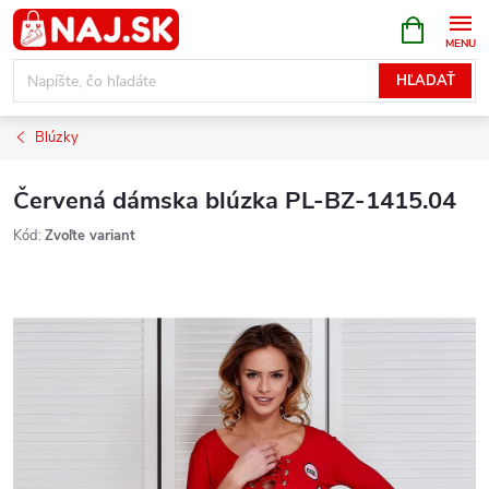
Prejsť
NÁKUPN
KOŠÍK
na
obsah
HĽADAŤ
Blúzky
Červená dámska blúzka PL-BZ-1415.04
Kód:
Zvoľte variant