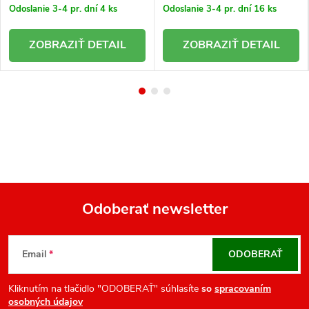
Odoslanie 3-4 pr. dní
4 ks
Odoslanie 3-4 pr. dní
16 ks
DETAIL
DETAIL
Odoberať newsletter
Z
á
Email
ODOBERAŤ
p
ä
Kliknutím na tlačidlo "ODOBERAŤ" súhlasíte
so
spracovaním
osobných údajov
t