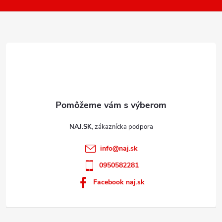
i
e
NAJ.SK
info
@
naj.sk
0950582281
Facebook naj.sk