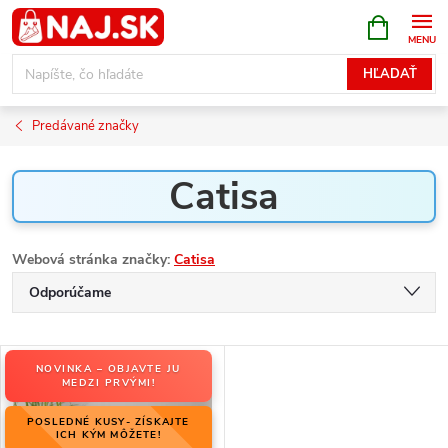
Prejsť
NÁKUPN
KOŠÍK
na
obsah
HĽADAŤ
Predávané značky
Catisa
Webová stránka značky:
Catisa
R
Odporúčame
a
Najlacnejšie
d
V
e
NOVINKA – OBJAVTE JU
Najdrahšie
ý
MEDZI PRVÝMI!
n
p
Najpredávanejšie
i
POSLEDNÉ KUSY- ZÍSKAJTE
i
ICH KÝM MÔŽETE!
e