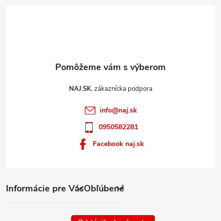
ý
p
i
s
u
NAJ.SK
info
@
naj.sk
0950582281
Facebook naj.sk
Informácie pre Vás
Obľúbené