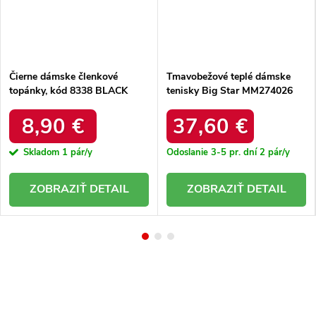
Čierne dámske členkové
Tmavobežové teplé dámske
topánky, kód 8338 BLACK
tenisky Big Star MM274026
MM274026 CAMEL
8,90 €
37,60 €
Skladom
1 pár/y
Odoslanie 3-5 pr. dní
2 pár/y
DETAIL
DETAIL