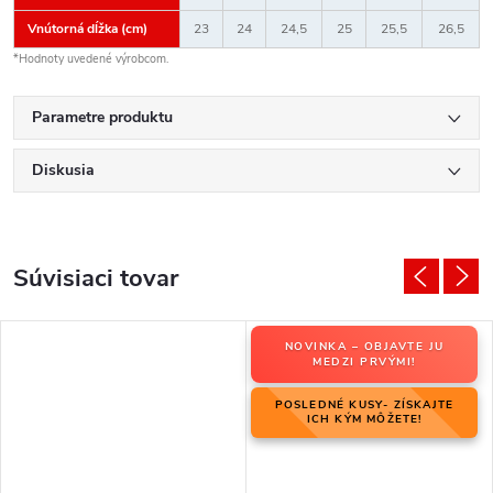
Vnútorná dĺžka (cm)
23
24
24,5
25
25,5
26,5
*Hodnoty uvedené výrobcom.
Parametre produktu
Diskusia
Súvisiaci tovar
NOVINKA – OBJAVTE JU
MEDZI PRVÝMI!
POSLEDNÉ KUSY- ZÍSKAJTE
ICH KÝM MÔŽETE!