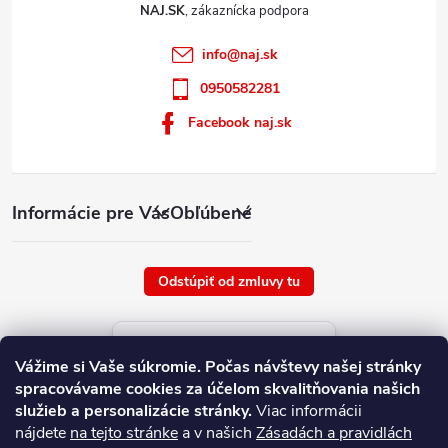
NAJ.SK
info
@
naj.sk
0950582281
Facebook naj.sk
Informácie pre Vás
Obľúbené
Odstúpiť od zmluvy tu
Aktuálne ceny tovaru
Vážime si Vaše súkromie.
Počas návštevy našej stránky
platné od : 9/8/2026
spracovávame cookies za účelom skvalitňovania našich
služieb a personalizácie stránky.
Viac informácii
nájdete
na tejto stránke
a v našich
Zásadách a pravidlách