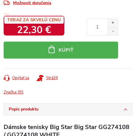
Možnosti doručenia
TERAZ ZA SKVELÚ CENU
22,30 €
Jednotková
cena:
KÚPIŤ
Opýtať sa
Strážiť
Značka:
BS
Popis produktu
Dámske tenisky Big Star Big Star GG274108
/ GG274108 WHITE