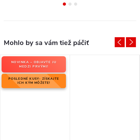
NOVINKA – OBJAVTE JU
MEDZI PRVÝMI!
POSLEDNÉ KUSY- ZÍSKAJTE
ICH KÝM MÔŽETE!