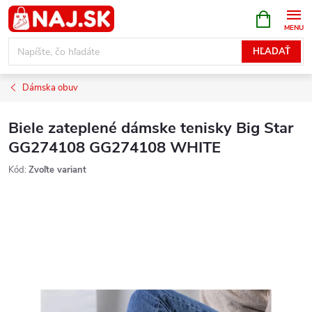
Prejsť
NÁKUPN
KOŠÍK
na
obsah
HĽADAŤ
Dámska obuv
Biele zateplené dámske tenisky Big Star
GG274108 GG274108 WHITE
Kód:
Zvoľte variant