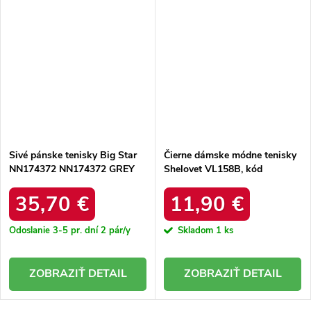
Sivé pánske tenisky Big Star
Čierne dámske módne tenisky
NN174372 NN174372 GREY
Shelovet VL158B, kód
produktu VL158B
35,70 €
11,90 €
Odoslanie 3-5 pr. dní
2 pár/y
Skladom
1 ks
DETAIL
DETAIL