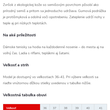
Zvršok z ekologickej kože so semišovým povrchom pôsobí ako
prírodný semiš a pritom sa jednoducho udržiava. Gumová podrážka
je protišmyková a odolná voči opotrebeniu. Zateplenie udrží nohy v
teple aj pri nízkych teplotách.
Na aké príležitosti
Dámske tenisky sa hodia na každodenné nosenie – do mesta aj na
voľný čas. Ladia s rifľami, teplákmi aj šatami.
Veľkosť a strih
Model je dostupný vo veľkostiach 36–41. Pri výbere veľkosti sa
riaďte vnútornou dĺžkou stielky uvedenou v tabuľke nižšie.
Veľkostná tabuľka obuvi
Veľkosť
36
37
38
39
40
41