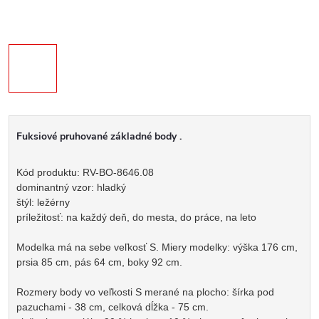
Fuksiové pruhované základné body .
Kód produktu: RV-BO-8646.08
dominantný vzor: hladký
štýl: ležérny
príležitosť: na každý deň, do mesta, do práce, na leto
Modelka má na sebe veľkosť S. Miery modelky: výška 176 cm,
prsia 85 cm, pás 64 cm, boky 92 cm.
Rozmery body vo veľkosti S merané na plocho: šírka pod
pazuchami - 38 cm, celková dĺžka - 75 cm.