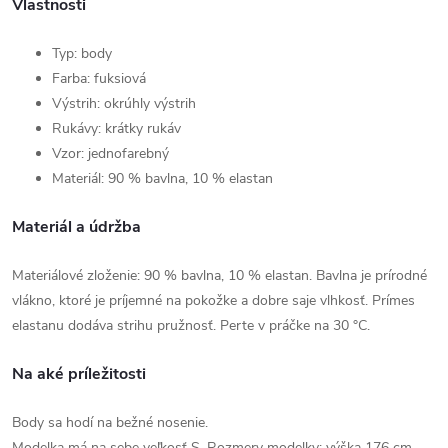
Vlastnosti
Typ: body
Farba: fuksiová
Výstrih: okrúhly výstrih
Rukávy: krátky rukáv
Vzor: jednofarebný
Materiál: 90 % bavlna, 10 % elastan
Materiál a údržba
Materiálové zloženie: 90 % bavlna, 10 % elastan. Bavlna je prírodné
vlákno, ktoré je príjemné na pokožke a dobre saje vlhkosť. Prímes
elastanu dodáva strihu pružnosť. Perte v práčke na 30 °C.
Na aké príležitosti
Body sa hodí na bežné nosenie.
Modelka má na sebe veľkosť S. Rozmery modelky: výška 176 cm,