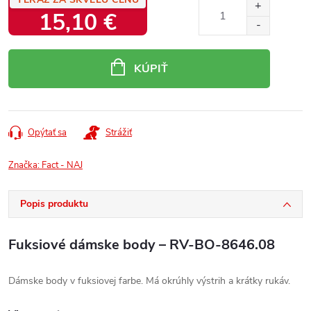
15,10 €
Jednotková
cena:
KÚPIŤ
Opýtať sa
Strážiť
Značka:
Fact - NAJ
Popis produktu
Fuksiové dámske body – RV-BO-8646.08
Dámske body v fuksiovej farbe. Má okrúhly výstrih a krátky rukáv.