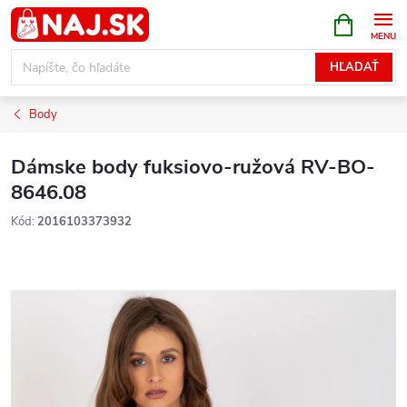
Prejsť
NÁKUPN
KOŠÍK
na
obsah
HĽADAŤ
Body
Dámske body fuksiovo-ružová RV-BO-
8646.08
Kód:
2016103373932