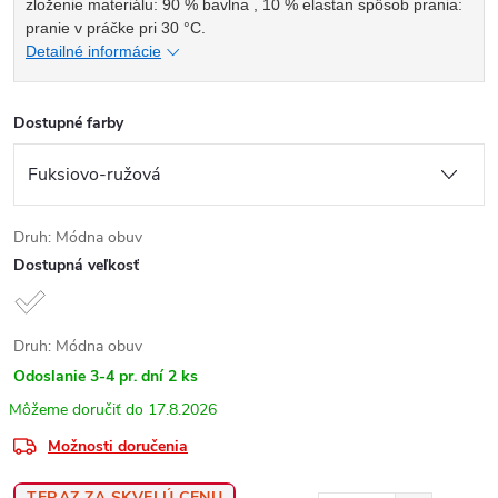
zloženie materiálu: 90 % bavlna , 10 % elastan spôsob prania:
pranie v práčke pri 30 °C.
Detailné informácie
Dostupné farby
Druh: Módna obuv
Dostupná veľkosť
Druh: Módna obuv
Odoslanie 3-4 pr. dní
2 ks
17.8.2026
Možnosti doručenia
TERAZ ZA SKVELÚ CENU