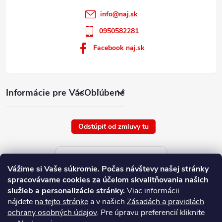
info
@
naj.sk
0950582281
Facebook naj.sk
Informácie pre Vás
Obľúbené
Odstúpiť od zmluvy tu
Aktuálne ceny tovaru
Vážime si Vaše súkromie.
Počas návštevy našej stránky
platné od : 7/8/2026
spracovávame cookies za účelom skvalitňovania našich
služieb a personalizácie stránky.
Viac informácii
nájdete
na tejto stránke
a v našich
Zásadách a pravidlách
ochrany osobných údajov
. Pre úpravu preferencií kliknite