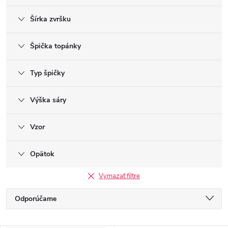
Šírka zvršku
Špička topánky
Typ špičky
Výška sáry
Vzor
Opätok
Vymazať filtre
R
Odporúčame
a
Najlacnejšie
d