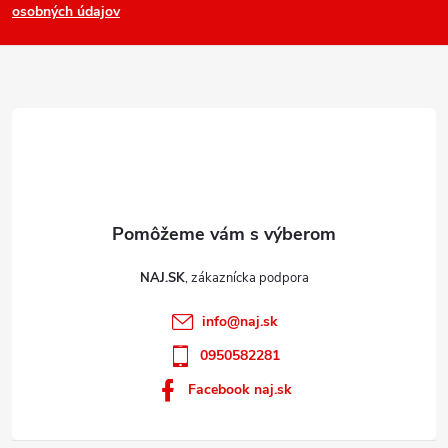
osobných údajov
v
t
k
i
y
e
v
ý
p
i
s
u
NAJ.SK
info
@
naj.sk
0950582281
Facebook naj.sk