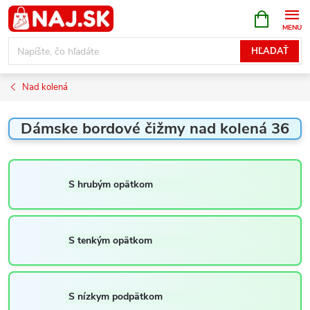
Prejsť
NÁKUPN
KOŠÍK
na
obsah
HĽADAŤ
Nad kolená
Dámske bordové čižmy nad kolená 36
S hrubým opätkom
S tenkým opätkom
S nízkym podpätkom