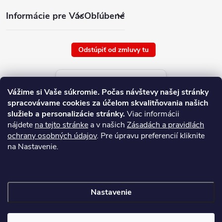
Informácie pre Vás
Obľúbené
Odstúpiť od zmluvy tu
Aktuálne ceny tovaru
Vážime si Vaše súkromie.
Počas návštevy našej stránky
platné od : 8/8/2026
spracovávame cookies za účelom skvalitňovania našich
služieb a personalizácie stránky.
Viac informácii
nájdete
na tejto stránke
a v našich
Zásadách a pravidlách
ochrany osobných údajov
. Pre úpravu preferencií kliknite
na Nastavenie.
Nastavenie
Copyright 2026
NAJ.SK
. Všetky práva vyhradené.