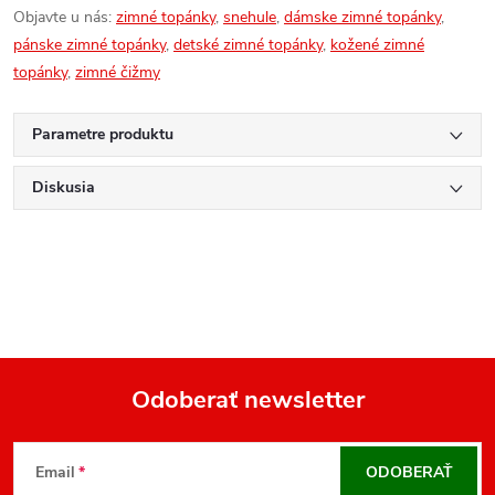
Objavte u nás:
zimné topánky
,
snehule
,
dámske zimné topánky
,
pánske zimné topánky
,
detské zimné topánky
,
kožené zimné
topánky
,
zimné čižmy
Parametre produktu
Diskusia
Odoberať newsletter
Z
á
Email
ODOBERAŤ