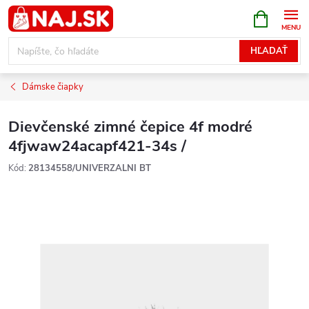
Prejsť
NÁKUPN
KOŠÍK
na
obsah
HĽADAŤ
Dámske čiapky
Dievčenské zimné čepice 4f modré
4fjwaw24acapf421-34s /
Kód:
28134558/UNIVERZALNI BT