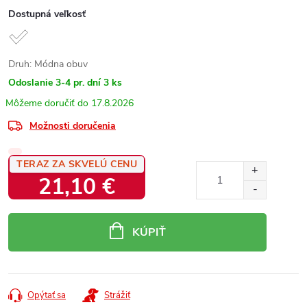
Dostupná veľkosť
Druh: Módna obuv
Odoslanie 3-4 pr. dní
3 ks
17.8.2026
Možnosti doručenia
TERAZ ZA SKVELÚ CENU
21,10 €
Jednotková
cena:
KÚPIŤ
Opýtať sa
Strážiť