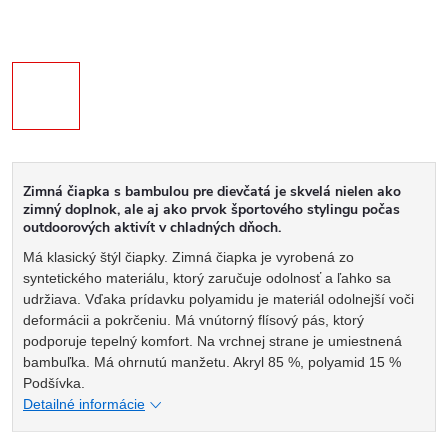
Zimná čiapka s bambulou pre dievčatá je skvelá nielen ako
zimný doplnok, ale aj ako prvok športového stylingu počas
outdoorových aktivít v chladných dňoch.
Má klasický štýl čiapky. Zimná čiapka je vyrobená zo
syntetického materiálu, ktorý zaručuje odolnosť a ľahko sa
udržiava. Vďaka prídavku polyamidu je materiál odolnejší voči
deformácii a pokrčeniu. Má vnútorný flísový pás, ktorý
podporuje tepelný komfort. Na vrchnej strane je umiestnená
bambuľka. Má ohrnutú manžetu. Akryl 85 %, polyamid 15 %
Podšívka.
Detailné informácie