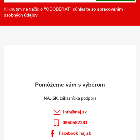
p
ä
Kliknutím na tlačidlo "ODOBERAŤ" súhlasíte
so
spracovaním
osobných údajov
t
i
e
NAJ.SK
info
@
naj.sk
0950582281
Facebook naj.sk