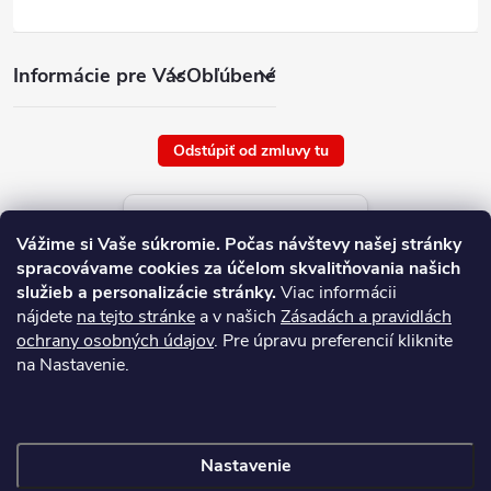
Informácie pre Vás
Obľúbené
Odstúpiť od zmluvy tu
Aktuálne ceny tovaru
Vážime si Vaše súkromie.
Počas návštevy našej stránky
platné od : 8/8/2026
spracovávame cookies za účelom skvalitňovania našich
služieb a personalizácie stránky.
Viac informácii
nájdete
na tejto stránke
a v našich
Zásadách a pravidlách
ochrany osobných údajov
. Pre úpravu preferencií kliknite
na Nastavenie.
Nastavenie