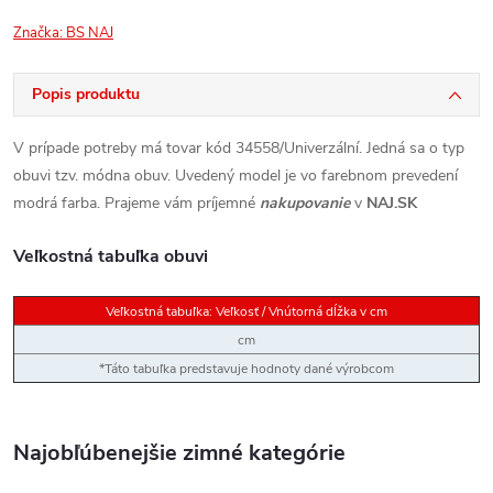
Značka:
BS NAJ
Popis produktu
V prípade potreby má tovar kód 34558/Univerzální. Jedná sa o typ
obuvi tzv. módna obuv. Uvedený model je vo farebnom prevedení
modrá farba. Prajeme vám príjemné
nakupovanie
v
NAJ.SK
Veľkostná tabuľka obuvi
Veľkostná tabuľka: Veľkosť / Vnútorná dĺžka v cm
cm
*Táto tabuľka predstavuje hodnoty dané výrobcom
Najobľúbenejšie zimné kategórie