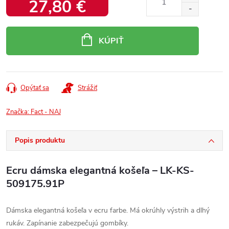
27,80 €
Jednotková
cena:
KÚPIŤ
Opýtať sa
Strážiť
Značka:
Fact - NAJ
Popis produktu
Ecru dámska elegantná košeľa – LK-KS-
509175.91P
Dámska elegantná košeľa v ecru farbe. Má okrúhly výstrih a dlhý
rukáv. Zapínanie zabezpečujú gombíky.