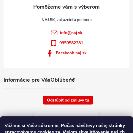
NAJ.SK
info
@
naj.sk
0950582281
Facebook naj.sk
Informácie pre Vás
Obľúbené
Odstúpiť od zmluvy tu
Aktuálne ceny tovaru
Vážime si Vaše súkromie.
Počas návštevy našej stránky
platné od : 6/8/2026
spracovávame cookies za účelom skvalitňovania našich