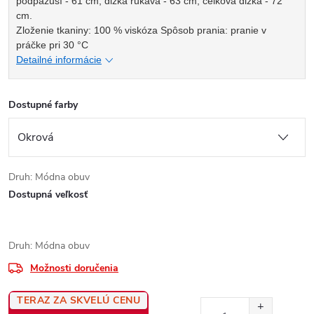
podpazuší - 61 cm, dĺžka rukáva - 63 cm, celková dĺžka - 72
cm.
Zloženie tkaniny: 100 % viskóza Spôsob prania: pranie v
práčke pri 30 °C
Detailné informácie
Dostupné farby
Druh: Módna obuv
Dostupná veľkosť
Druh: Módna obuv
Možnosti doručenia
TERAZ ZA SKVELÚ CENU