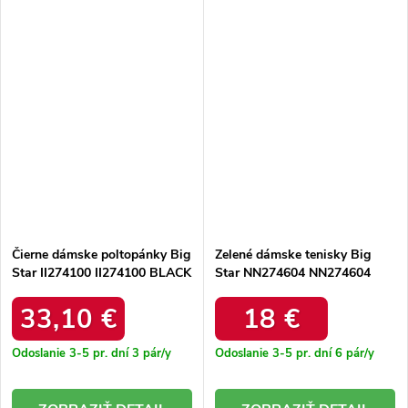
Čierne dámske poltopánky Big
Zelené dámske tenisky Big
Star II274100 II274100 BLACK
Star NN274604 NN274604
GREEN
33,10 €
18 €
Odoslanie 3-5 pr. dní
3 pár/y
Odoslanie 3-5 pr. dní
6 pár/y