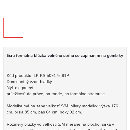
Ecru formálna blúzka voľného strihu so zapínaním na gombíky
.
Kód produktu: LK-KS-509175.91P
Dominantný vzor: hladký
štýl: elegantný
príležitosť: do práce, na rande, na formálne stretnutie
Modelka má na sebe veľkosť S/M. Miery modelky: výška 176
cm, prsia 85 cm, pás 64 cm, boky 92 cm.
Rozmery blúzky vo veľkosti S/M merané na plocho: šírka v