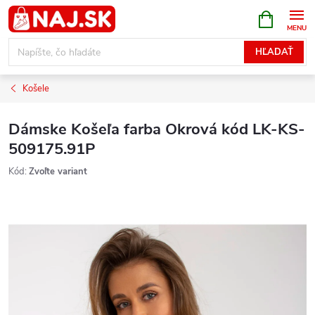
Prejsť
NÁKUPN
KOŠÍK
na
obsah
HĽADAŤ
Košele
Dámske Košeľa farba Okrová kód LK-KS-
509175.91P
Kód:
Zvoľte variant