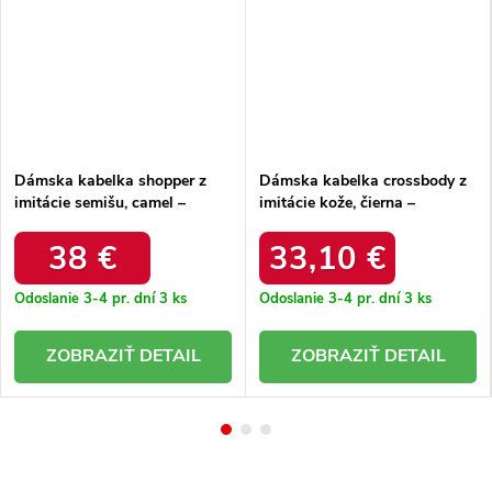
Dámska kabelka shopper z
Dámska kabelka crossbody z
imitácie semišu, camel –
imitácie kože, čierna –
elegantná na každú príležitosť
elegantná na každú príležitosť
/ F7570 CAMEL
/ F8583 NOIR
38 €
33,10 €
Odoslanie 3-4 pr. dní
3 ks
Odoslanie 3-4 pr. dní
3 ks
DETAIL
DETAIL