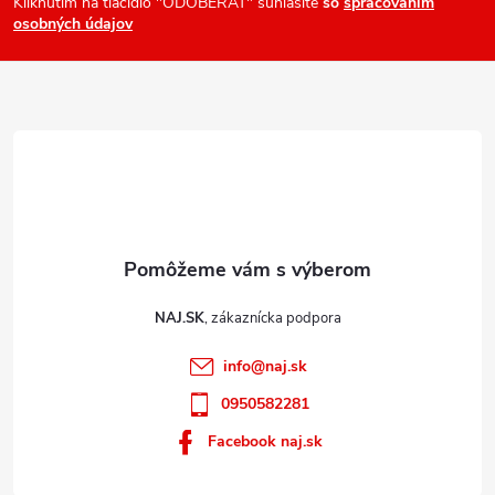
ä
Kliknutím na tlačidlo "ODOBERAŤ" súhlasíte
so
spracovaním
osobných údajov
t
i
e
NAJ.SK
info
@
naj.sk
0950582281
Facebook naj.sk