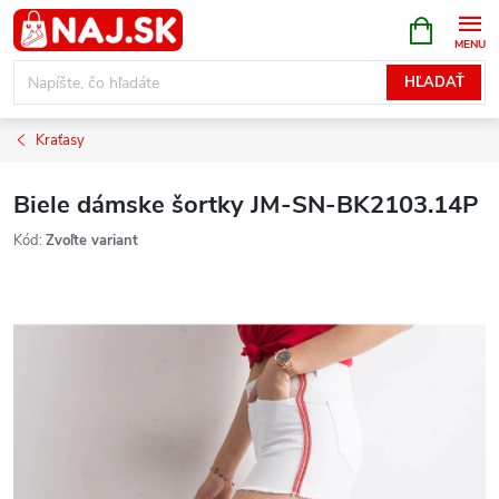
Prejsť
NÁKUPN
KOŠÍK
na
obsah
HĽADAŤ
Kraťasy
Biele dámske šortky JM-SN-BK2103.14P
Kód:
Zvoľte variant