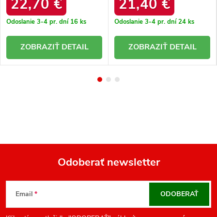
22,70 €
21,40 €
Odoslanie 3-4 pr. dní
16 ks
Odoslanie 3-4 pr. dní
24 ks
DETAIL
DETAIL
Odoberať newsletter
Z
á
Email
ODOBERAŤ
p