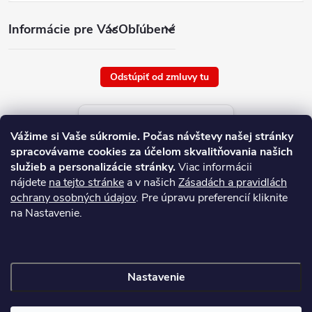
Informácie pre Vás
Obľúbené
Odstúpiť od zmluvy tu
Aktuálne ceny tovaru
Vážime si Vaše súkromie.
Počas návštevy našej stránky
platné od : 8/8/2026
spracovávame cookies za účelom skvalitňovania našich
služieb a personalizácie stránky.
Viac informácii
nájdete
na tejto stránke
a v našich
Zásadách a pravidlách
ochrany osobných údajov
. Pre úpravu preferencií kliknite
na Nastavenie.
Nastavenie
Copyright 2026
NAJ.SK
. Všetky práva vyhradené.