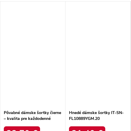
Pôvabné dámske šortky čierne
Hnedé dámske šortky IT-SN-
– kvalita pre každodenné
FL10889YGM.20
nosenie IT-SN-FL10552SPL-
1.47