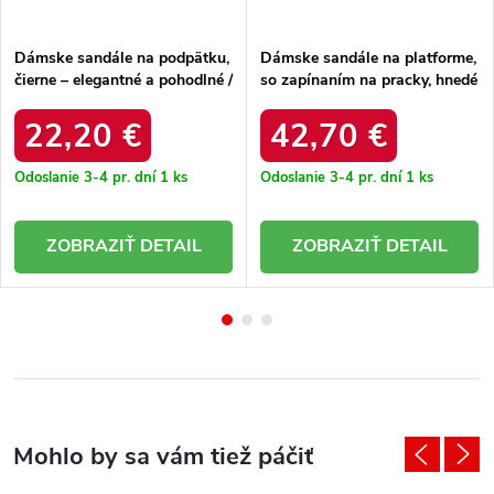
Dámske sandále na podpätku,
Dámske sandále na platforme,
čierne – elegantné a pohodlné /
so zapínaním na pracky, hnedé
P-1531 BLACK
– ľahké a pohodlné / 79620
BRĄZOWY
22,20 €
42,70 €
Odoslanie 3-4 pr. dní
1 ks
Odoslanie 3-4 pr. dní
1 ks
DETAIL
DETAIL