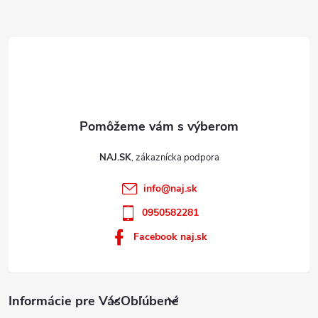
e
NAJ.SK
info
@
naj.sk
0950582281
Facebook naj.sk
Informácie pre Vás
Obľúbené