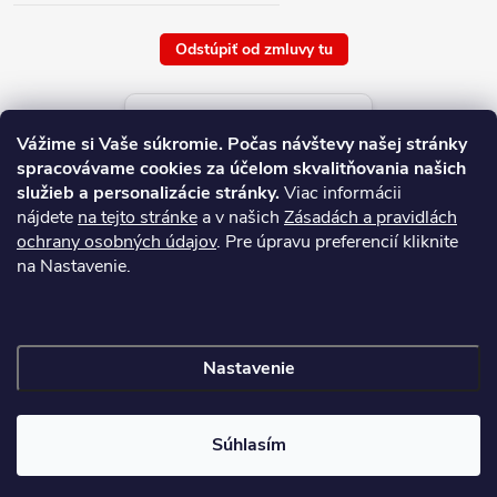
Odstúpiť od zmluvy tu
Aktuálne ceny tovaru
Vážime si Vaše súkromie.
Počas návštevy našej stránky
platné od : 6/8/2026
spracovávame cookies za účelom skvalitňovania našich
služieb a personalizácie stránky.
Viac informácii
nájdete
na tejto stránke
a v našich
Zásadách a pravidlách
ochrany osobných údajov
. Pre úpravu preferencií kliknite
na Nastavenie.
Nastavenie
Copyright 2026
NAJ.SK
. Všetky práva vyhradené.
Súhlasím
Vytvoril Shoptet