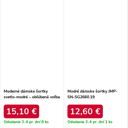
Moderné dámske šortky
Modré dámske šortky JMP-
svetlo-modré – obľúbená voľba
SN-SG2660.19
pre váš šatník IT-SN-10359.19
15,10 €
12,60 €
Odoslanie 3-4 pr. dní
8 ks
Odoslanie 3-4 pr. dní
1 ks