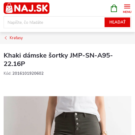
Prejsť
NÁKUPN
KOŠÍK
na
obsah
HĽADAŤ
Kraťasy
Khaki dámske šortky JMP-SN-A95-
22.16P
Kód:
2016101920602