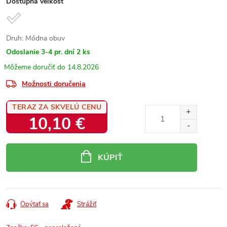
Dostupná veľkosť
Druh: Módna obuv
Odoslanie 3-4 pr. dní
2 ks
14.8.2026
Možnosti doručenia
TERAZ ZA SKVELÚ CENU
10,10 €
Jednotková
cena:
KÚPIŤ
Opýtať sa
Strážiť