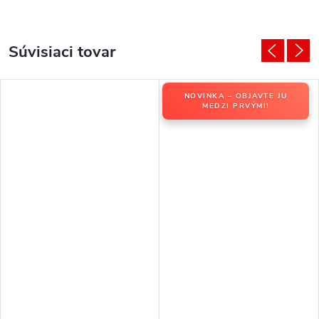
Súvisiaci tovar
NOVINKA – OBJAVTE JU
MEDZI PRVÝMI!