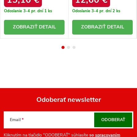
Odoslanie 3-4 pr. dní
1 ks
Odoslanie 3-4 pr. dní
2 ks
DETAIL
DETAIL
Odoberať newsletter
Z
á
Email
ODOBERAŤ
p
ä
Kliknutím na tlačidlo "ODOBERAŤ" súhlasíte
so
spracovaním