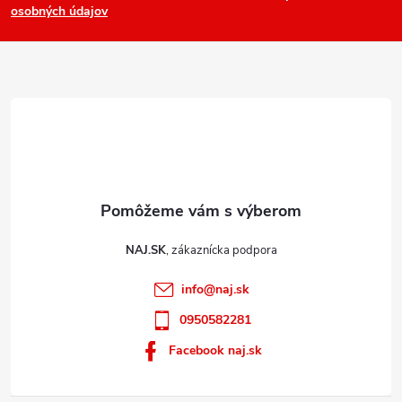
osobných údajov
t
i
e
NAJ.SK
info
@
naj.sk
0950582281
Facebook naj.sk