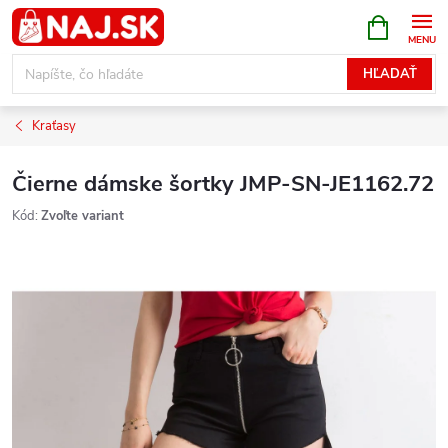
Prejsť
NÁKUPN
KOŠÍK
na
obsah
HĽADAŤ
Kraťasy
Čierne dámske šortky JMP-SN-JE1162.72
Kód:
Zvoľte variant