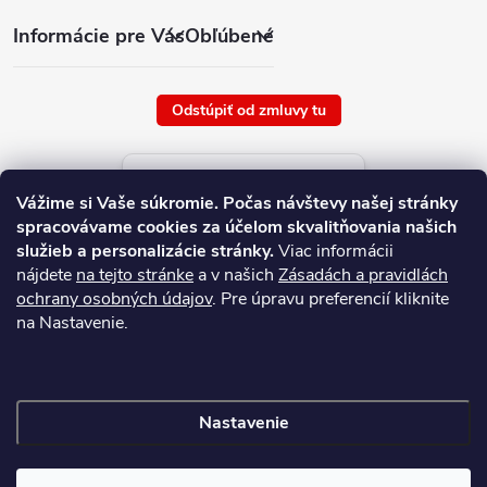
Informácie pre Vás
Obľúbené
Odstúpiť od zmluvy tu
Aktuálne ceny tovaru
Vážime si Vaše súkromie.
Počas návštevy našej stránky
platné od : 8/8/2026
spracovávame cookies za účelom skvalitňovania našich
služieb a personalizácie stránky.
Viac informácii
nájdete
na tejto stránke
a v našich
Zásadách a pravidlách
ochrany osobných údajov
. Pre úpravu preferencií kliknite
na Nastavenie.
Nastavenie
Copyright 2026
NAJ.SK
. Všetky práva vyhradené.