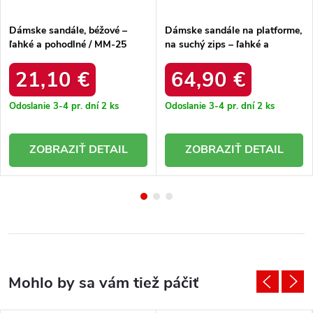
Dámske sandále, béžové –
Dámske sandále na platforme,
ľahké a pohodlné / MM-25
na suchý zips – ľahké a
BEIGE
pohodlné / L4494-25/00-1
ZŁOTY
21,10 €
64,90 €
Odoslanie 3-4 pr. dní
2 ks
Odoslanie 3-4 pr. dní
2 ks
DETAIL
DETAIL