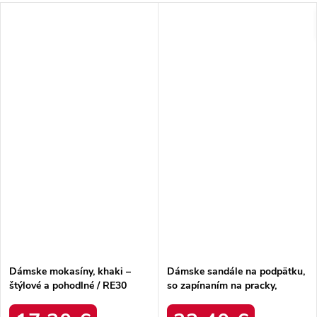
Dámske mokasíny, khaki –
Dámske sandále na podpätku,
štýlové a pohodlné / RE30
so zapínaním na pracky,
KHAKI
béžové – elegantné a pohodlné
/ FY2125-3 ZEBRA