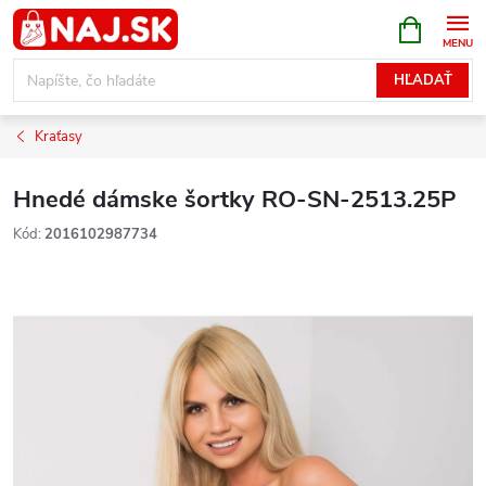
Prejsť
NÁKUPN
KOŠÍK
na
obsah
HĽADAŤ
Kraťasy
Hnedé dámske šortky RO-SN-2513.25P
Kód:
2016102987734