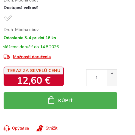
Druh: Módna obuv
Dostupná veľkosť
Druh: Módna obuv
Odoslanie 3-4 pr. dní
16 ks
14.8.2026
Možnosti doručenia
TERAZ ZA SKVELÚ CENU
12,60 €
Jednotková
cena:
KÚPIŤ
Opýtať sa
Strážiť