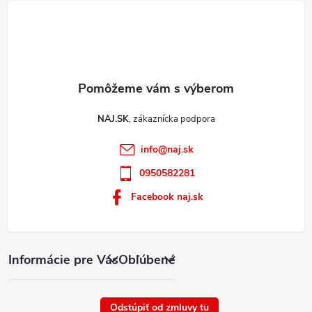
NAJ.SK
info
@
naj.sk
0950582281
Facebook naj.sk
Informácie pre Vás
Obľúbené
Odstúpiť od zmluvy tu