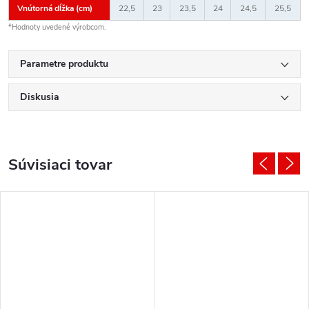
Vnútorná dĺžka (cm)
22,5
23
23,5
24
24,5
25,5
*Hodnoty uvedené výrobcom.
Parametre produktu
Diskusia
Súvisiaci tovar