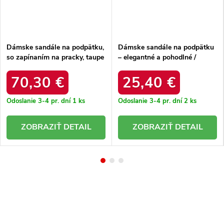
Dámske sandále na podpätku,
Dámske sandále na podpätku
so zapínaním na pracky, taupe
– elegantné a pohodlné /
– elegantné a pohodlné / 1122
DM838-15 CHAMPAGNE
TAUPE BRV
70,30 €
25,40 €
Odoslanie 3-4 pr. dní
1 ks
Odoslanie 3-4 pr. dní
2 ks
DETAIL
DETAIL