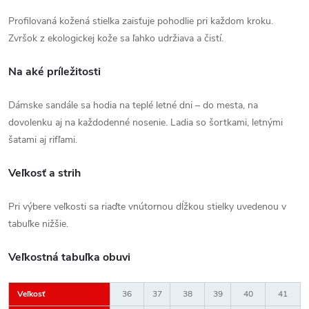
Profilovaná kožená stielka zaisťuje pohodlie pri každom kroku.
Zvršok z ekologickej kože sa ľahko udržiava a čistí.
Na aké príležitosti
Dámske sandále sa hodia na teplé letné dni – do mesta, na
dovolenku aj na každodenné nosenie. Ladia so šortkami, letnými
šatami aj rifľami.
Veľkosť a strih
Pri výbere veľkosti sa riaďte vnútornou dĺžkou stielky uvedenou v
tabuľke nižšie.
Veľkostná tabuľka obuvi
Veľkosť
36
37
38
39
40
41