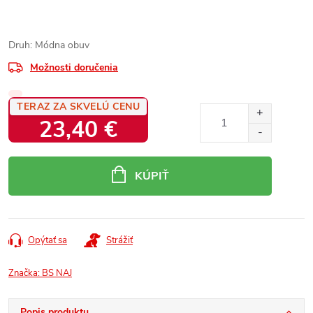
Druh: Módna obuv
Možnosti doručenia
TERAZ ZA SKVELÚ CENU
23,40 €
Jednotková
cena:
KÚPIŤ
Opýtať sa
Strážiť
Značka:
BS NAJ
Popis produktu