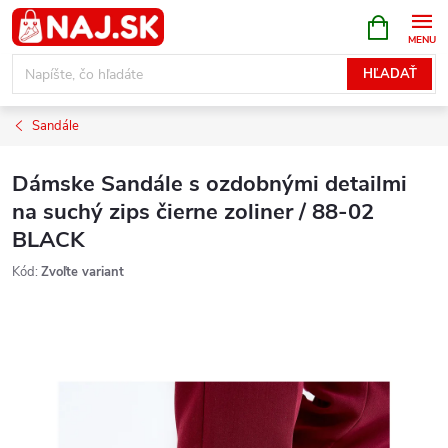
Prejsť
NÁKUPN
KOŠÍK
na
obsah
HĽADAŤ
Sandále
Dámske Sandále s ozdobnými detailmi
na suchý zips čierne zoliner / 88-02
BLACK
Kód:
Zvoľte variant