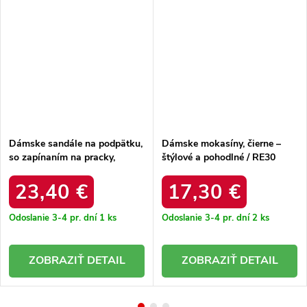
Dámske sandále na podpätku,
Dámske mokasíny, čierne –
so zapínaním na pracky,
štýlové a pohodlné / RE30
béžové – elegantné a pohodlné
BLACK
/ FY2125-3 ZEBRA
23,40 €
17,30 €
Odoslanie 3-4 pr. dní
1 ks
Odoslanie 3-4 pr. dní
2 ks
DETAIL
DETAIL