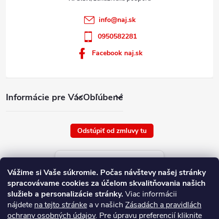
info
@
naj.sk
0950582281
Facebook naj.sk
Informácie pre Vás
Obľúbené
Odstúpiť od zmluvy tu
Aktuálne ceny tovaru
Vážime si Vaše súkromie.
Počas návštevy našej stránky
platné od : 6/8/2026
spracovávame cookies za účelom skvalitňovania našich
služieb a personalizácie stránky.
Viac informácii
nájdete
na tejto stránke
a v našich
Zásadách a pravidlách
ochrany osobných údajov
. Pre úpravu preferencií kliknite