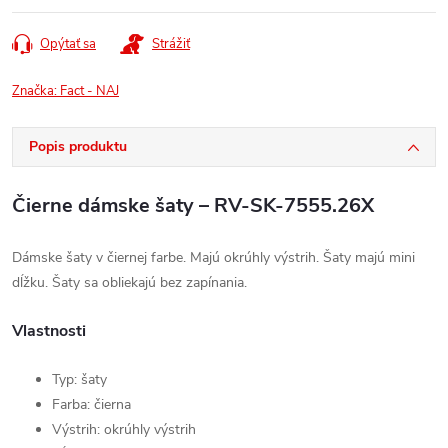
Opýtať sa
Strážiť
Značka:
Fact - NAJ
Popis produktu
Čierne dámske šaty – RV-SK-7555.26X
Dámske šaty v čiernej farbe. Majú okrúhly výstrih. Šaty majú mini
dĺžku. Šaty sa obliekajú bez zapínania.
Vlastnosti
Typ: šaty
Farba: čierna
Výstrih: okrúhly výstrih