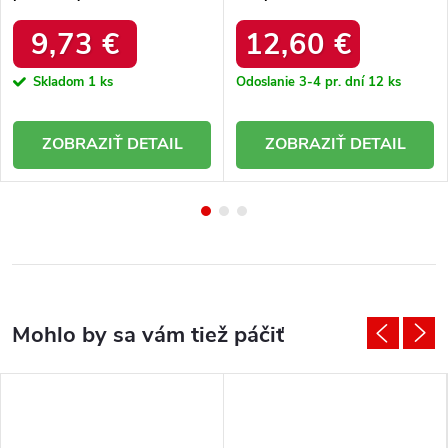
viskóza, 10% elastan, kód
2.76
produktu LK-SK-508241-
9,73 €
12,60 €
1.18P
Skladom
1 ks
Odoslanie 3-4 pr. dní
12 ks
DETAIL
DETAIL