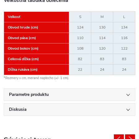
Veľkostná tabuľka oblečenia
Veľkosť
S
M
L
Obvod hrude (cm)
124
130
134
Obvod pása (cm)
110
114
116
Obvod bokov (cm)
108
120
122
Celková dĺžka (cm)
82
83
83
Dĺžka rukáva (cm)
22
24
24
*Rozmery v cm, merané naplocho (+/- 1 cm).
Parametre produktu
Diskusia