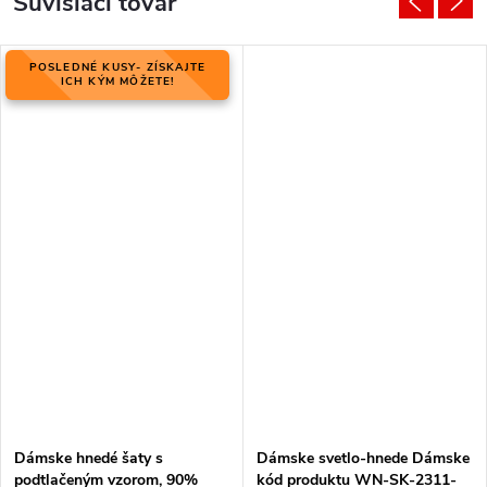
Súvisiaci tovar
POSLEDNÉ KUSY- ZÍSKAJTE
ICH KÝM MÔŽETE!
Dámske hnedé šaty s
Dámske svetlo-hnede Dámske
podtlačeným vzorom, 90%
kód produktu WN-SK-2311-