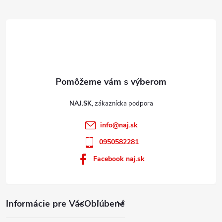
e
NAJ.SK
info
@
naj.sk
0950582281
Facebook naj.sk
Informácie pre Vás
Obľúbené