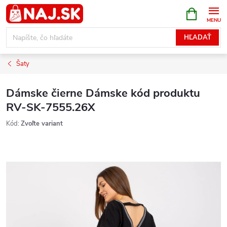
Prejsť
NÁKUPN
KOŠÍK
na
obsah
HĽADAŤ
Šaty
Dámske čierne Dámske kód produktu
RV-SK-7555.26X
Kód:
Zvoľte variant