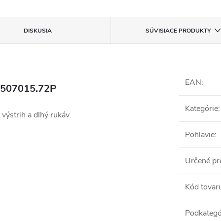
DISKUSIA
SÚVISIACE PRODUKTY
EAN
:
K-507015.72P
Kategórie
:
výstrih a dlhý rukáv.
Pohlavie
:
Určené pr
Kód tovar
Podkategó