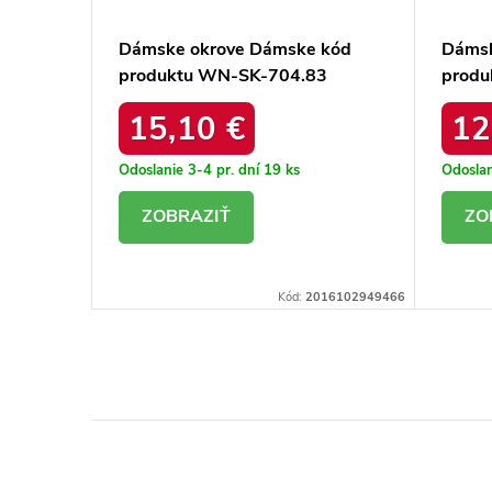
e kód
Dámske okrove Dámske kód
Dámsk
17P
produktu WN-SK-704.83
produ
15,10 €
12
Odoslanie 3-4 pr. dní
19 ks
Odoslan
DETAIL
D
16103435500
Kód:
2016102949466