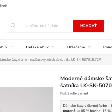
čenie a platba
Kontakt
Moja objednávka
Výmena / Vrátenie to
HĽADAŤ
obuv
Detská obuv
Oblečenie
Pon
ámske šaty čierne – nadčasový kúsok do šatníka LK-SK-507015.72P
Moderné dámske šat
šatníka LK-SK-507
Kód:
Zvoľte variant
Dámske šaty v čiernej farbe – š
materiálu:
85 % bavlna, 15 % 