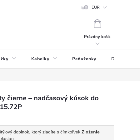
varu
Reklamácia
Podmienky ochrany osobných údajov
EUR
NÁKUPNÝ
KOŠÍK
Prázdny košík
ožky
Kabelky
Peňaženky
Drogéria
y čierne – nadčasový kúsok do
015.72P
týlový doplnok, ktorý zladíte s čímkoľvek.
Zloženie
elastan.