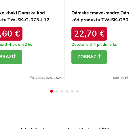
e khaki Dámske kód
Dámske tmavo-modre Dá
ktu TW-SK-G-073-I.12
kód produktu TW-SK-OB0
,60 €
22,70 €
ie 3-4 pr. dní
2 ks
Odoslanie 3-4 pr. dní
5 ks
ETAIL
DETAIL
Kód:
2016102811824
Kód:
2016