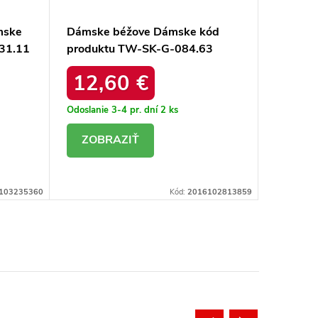
mske
Dámske béžove Dámske kód
Dámske 
31.11
produktu TW-SK-G-084.63
Dámske
OB-037
12,60 €
22,
Odoslanie 3-4 pr. dní
2 ks
Odoslanie
DETAIL
DE
103235360
Kód:
2016102813859