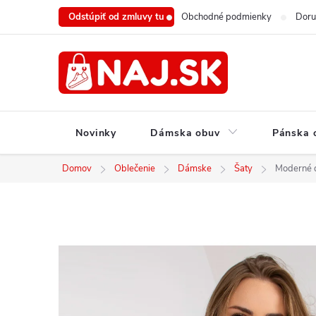
Prejsť
Odstúpiť od zmluvy tu
Obchodné podmienky
Doru
na
obsah
Novinky
Dámska obuv
Pánska 
Domov
Oblečenie
Dámske
Šaty
Moderné d