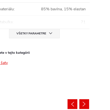
ateriálu
:
85% bavlna, 15% elastan
tabuľka
:
71
VŠETKY PARAMETRE
te v tejto kategórii
šaty