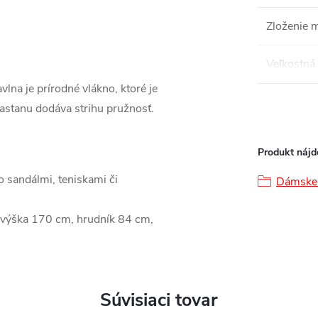
Zloženie m
Veľkostná 
lna je prírodné vlákno, ktoré je
lastanu dodáva strihu pružnosť.
Produkt nájde
o sandálmi, teniskami či
Dámske 
 výška 170 cm, hrudník 84 cm,
Súvisiaci tovar