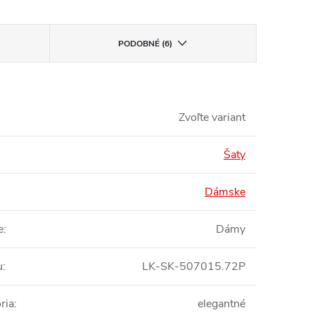
PODOBNÉ (6)
Zvoľte variant
Šaty
Dámske
e
:
Dámy
u
:
LK-SK-507015.72P
ria
:
elegantné