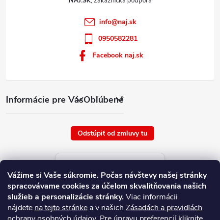
NAJ.SK
info
@
naj.sk
0950582281
Facebook naj.sk
Informácie pre Vás
Obľúbené
Odstúpiť od zmluvy tu
Aktuálne ceny tovaru
Vážime si Vaše súkromie.
Počas návštevy našej stránky
platné od : 10/8/2026
spracovávame cookies za účelom skvalitňovania našich
služieb a personalizácie stránky.
Viac informácii
nájdete
na tejto stránke
a v našich
Zásadách a pravidlách
ochrany osobných údajov
. Pre úpravu preferencií kliknite