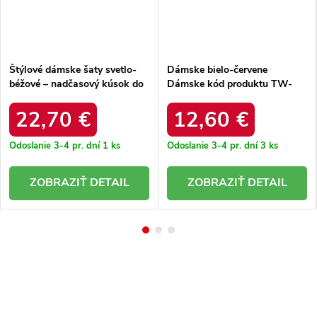
Štýlové dámske šaty svetlo-
Dámske bielo-červene
béžové – nadčasový kúsok do
Dámske kód produktu TW-
šatníka IT-SK-22350.86
SK-G-076.81P
22,70 €
12,60 €
Odoslanie 3-4 pr. dní
1 ks
Odoslanie 3-4 pr. dní
3 ks
DETAIL
DETAIL