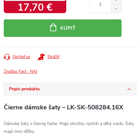
17,70 €
Jednotková
cena:
KÚPIŤ
Opýtať sa
Strážiť
Značka:
Fact - NAJ
Popis produktu
Čierne dámske šaty – LK-SK-508284.16X
Dámske šaty v čiernej farbe. Majú okrúhly výstrih a dlhý rukáv. Šaty
majú mini dĺžku.