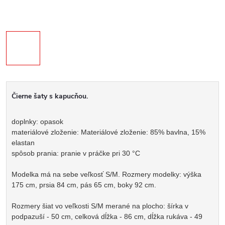
Čierne šaty s kapucňou.
doplnky: opasok
materiálové zloženie: Materiálové zloženie: 85% bavlna, 15%
elastan
spôsob prania: pranie v práčke pri 30 °C
Modelka má na sebe veľkosť S/M. Rozmery modelky: výška
175 cm, prsia 84 cm, pás 65 cm, boky 92 cm.
Rozmery šiat vo veľkosti S/M merané na plocho: šírka v
podpazuší - 50 cm, celková dĺžka - 86 cm, dĺžka rukáva - 49