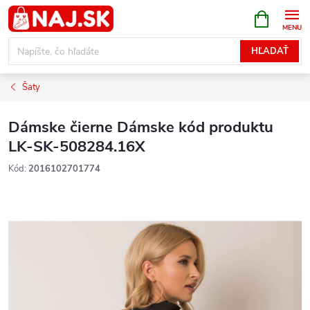
Prejsť
NÁKUPN
KOŠÍK
na
obsah
HĽADAŤ
Šaty
Dámske čierne Dámske kód produktu
LK-SK-508284.16X
Kód:
2016102701774