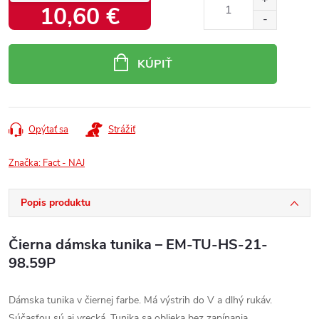
10,60 €
Jednotková
cena:
KÚPIŤ
Opýtať sa
Strážiť
Značka:
Fact - NAJ
Popis produktu
Čierna dámska tunika – EM-TU-HS-21-
98.59P
Dámska tunika v čiernej farbe. Má výstrih do V a dlhý rukáv.
Súčasťou sú aj vrecká. Tunika sa oblieka bez zapínania.