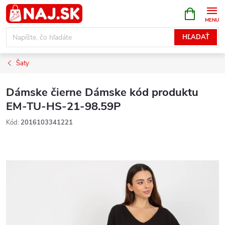
Prejsť
NÁKUPN
KOŠÍK
na
obsah
HĽADAŤ
Šaty
Dámske čierne Dámske kód produktu
EM-TU-HS-21-98.59P
Kód:
2016103341221