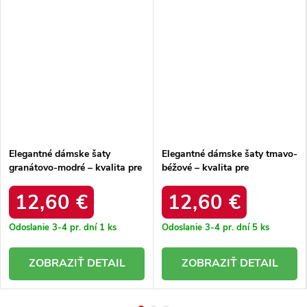
Elegantné dámske šaty
Elegantné dámske šaty tmavo-
granátovo-modré – kvalita pre
béžové – kvalita pre
každodenné nosenie TW-SK-
každodenné nosenie TW-SK-
G-073-I.12
G-073-I.12
12,60 €
12,60 €
Odoslanie 3-4 pr. dní
1 ks
Odoslanie 3-4 pr. dní
5 ks
DETAIL
DETAIL