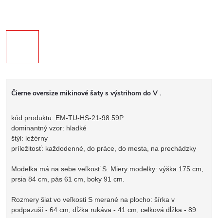
Čierne oversize mikinové šaty s výstrihom do V .
kód produktu: EM-TU-HS-21-98.59P
dominantný vzor: hladké
štýl: ležérny
príležitosť: každodenné, do práce, do mesta, na prechádzky
Modelka má na sebe veľkosť S. Miery modelky: výška 175 cm,
prsia 84 cm, pás 61 cm, boky 91 cm.
Rozmery šiat vo veľkosti S merané na plocho: šírka v
podpazuší - 64 cm, dĺžka rukáva - 41 cm, celková dĺžka - 89