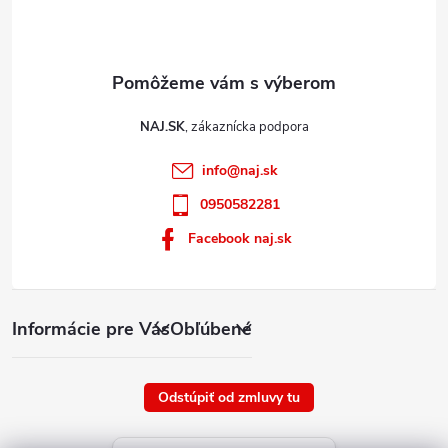
NAJ.SK
info
@
naj.sk
0950582281
Facebook naj.sk
Informácie pre Vás
Obľúbené
Odstúpiť od zmluvy tu