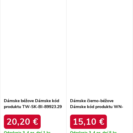
Dámske béžove Dámske kód
Dámske čierno-béžove
produktu TW-SK-BI-89923.29
Dámske kód produktu WN-
SK-2230.39
20,20 €
15,10 €
Odoslanie 3-4 pr. dní
1 ks
Odoslanie 3-4 pr. dní
5 ks