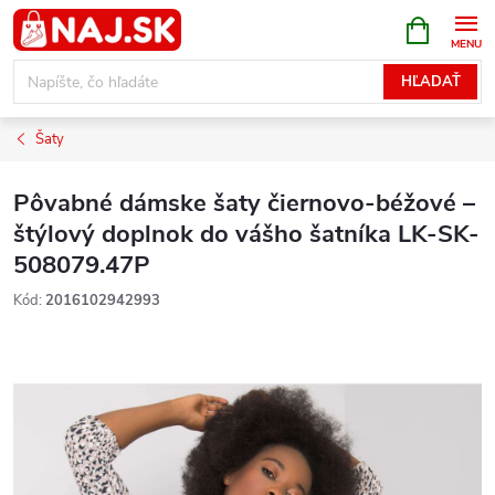
Prejsť
NÁKUPN
KOŠÍK
na
obsah
HĽADAŤ
Šaty
Pôvabné dámske šaty čiernovo-béžové –
štýlový doplnok do vášho šatníka LK-SK-
508079.47P
Kód:
2016102942993