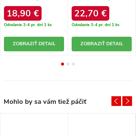
každú príležitosť WN-SK-
šatníka IT-SK-22350.86
R821-1.65
18,90 €
22,70 €
Odoslanie 3-4 pr. dní
1 ks
Odoslanie 3-4 pr. dní
1 ks
DETAIL
DETAIL