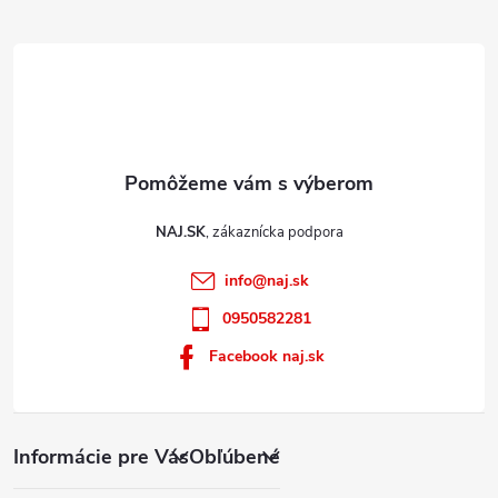
e
NAJ.SK
info
@
naj.sk
0950582281
Facebook naj.sk
Informácie pre Vás
Obľúbené