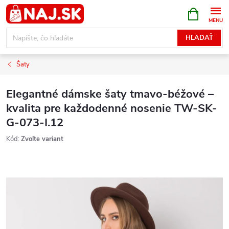
Prejsť
NÁKUPN
KOŠÍK
na
obsah
HĽADAŤ
Šaty
Elegantné dámske šaty tmavo-béžové –
kvalita pre každodenné nosenie TW-SK-
G-073-I.12
Kód:
Zvoľte variant