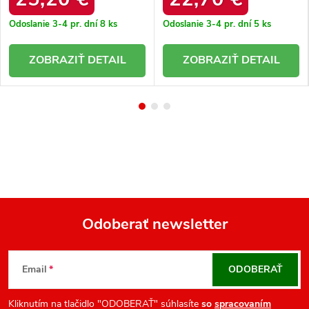
Odoslanie 3-4 pr. dní
8 ks
Odoslanie 3-4 pr. dní
5 ks
DETAIL
DETAIL
Odoberať newsletter
Z
á
Email
ODOBERAŤ
p
ä
Kliknutím na tlačidlo "ODOBERAŤ" súhlasíte
so
spracovaním