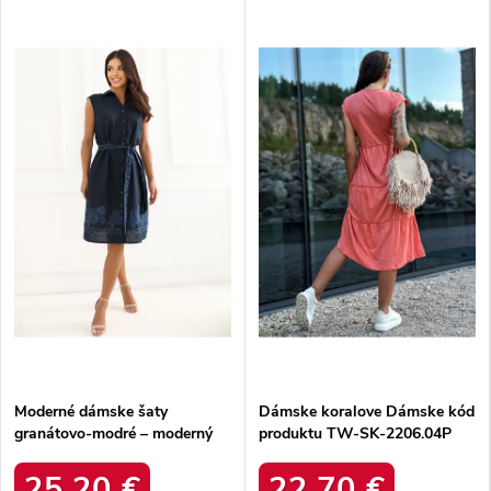
Moderné dámske šaty
Dámske koralove Dámske kód
granátovo-modré – moderný
produktu TW-SK-2206.04P
strih na každú príležitosť IR-
SK-J172906.99
25,20 €
22,70 €