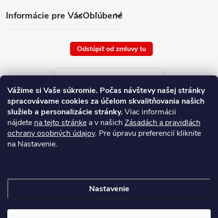
Informácie pre Vás
Obľúbené
Odstúpiť od zmluvy tu
Aktuálne ceny tovaru
Vážime si Vaše súkromie.
Počas návštevy našej stránky
platné od : 10/8/2026
spracovávame cookies za účelom skvalitňovania našich
služieb a personalizácie stránky.
Viac informácii
nájdete
na tejto stránke
a v našich
Zásadách a pravidlách
ochrany osobných údajov
. Pre úpravu preferencií kliknite
na Nastavenie.
Nastavenie
Copyright 2026
NAJ.SK
. Všetky práva vyhradené.