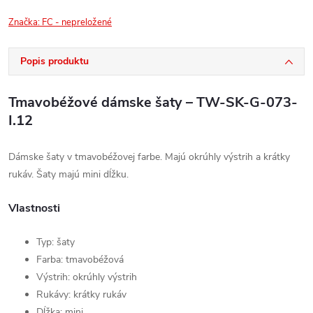
Značka:
FC - nepreložené
Popis produktu
Tmavobéžové dámske šaty – TW-SK-G-073-
I.12
Dámske šaty v tmavobéžovej farbe. Majú okrúhly výstrih a krátky
rukáv. Šaty majú mini dĺžku.
Vlastnosti
Typ: šaty
Farba: tmavobéžová
Výstrih: okrúhly výstrih
Rukávy: krátky rukáv
Dĺžka: mini