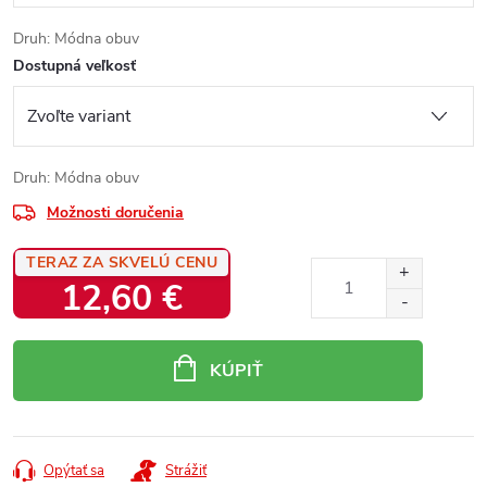
Druh: Módna obuv
Dostupná veľkosť
Druh: Módna obuv
Možnosti doručenia
TERAZ ZA SKVELÚ CENU
12,60 €
Jednotková
cena:
KÚPIŤ
Opýtať sa
Strážiť