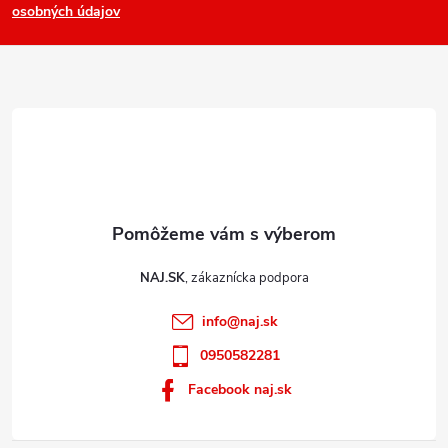
osobných údajov
t
i
e
NAJ.SK
info
@
naj.sk
0950582281
Facebook naj.sk