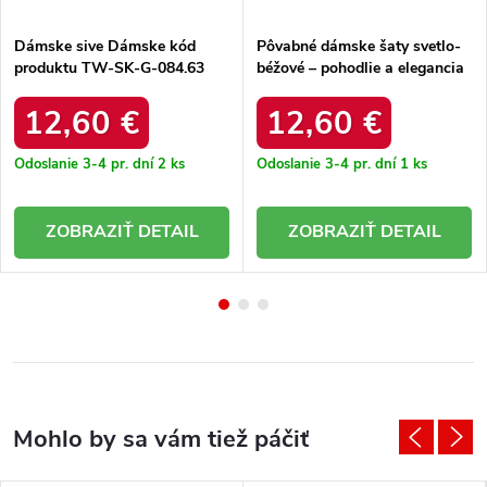
Dámske sive Dámske kód
Pôvabné dámske šaty svetlo-
produktu TW-SK-G-084.63
béžové – pohodlie a elegancia
v jednom WN-SK-R817.66
12,60 €
12,60 €
Odoslanie 3-4 pr. dní
2 ks
Odoslanie 3-4 pr. dní
1 ks
DETAIL
DETAIL