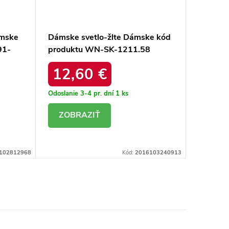
mske
Dámske svetlo-žlte Dámske kód
Dámske 
91-
produktu WN-SK-1211.58
produk
12,60 €
15,
Odoslanie 3-4 pr. dní
1 ks
Sklad
DETAIL
DE
102812968
Kód:
2016103240913