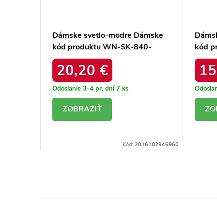
Dámske svetlo-modre Dámske
Dámsk
rný
kód produktu WN-SK-840-
kód p
 IR-SK-
1.36P
2.05P
20,20 €
15
Odoslanie 3-4 pr. dní
7 ks
Odoslan
DETAIL
D
06694130984
Kód:
2016102946960