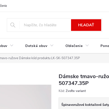
čenie a platba
Kontakt
Moja objednávka
Výmena / Vrátenie to
HĽADAŤ
obuv
Detská obuv
Oblečenie
Pon
mavo-ružove Dámske kód produktu LK-SK-507347.35P
Dámske tmavo-ružo
507347.35P
Kód:
Zvoľte variant
Špinavoružové koktailové šaty 