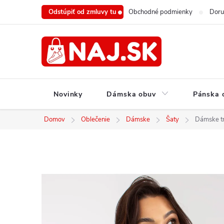
Prejsť
Odstúpiť od zmluvy tu
Obchodné podmienky
Doru
na
obsah
Novinky
Dámska obuv
Pánska 
Domov
Oblečenie
Dámske
Šaty
Dámske t