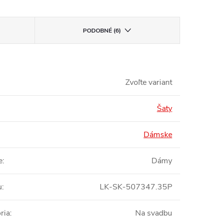
PODOBNÉ (6)
Zvoľte variant
Šaty
Dámske
e
:
Dámy
u
:
LK-SK-507347.35P
ria
:
Na svadbu