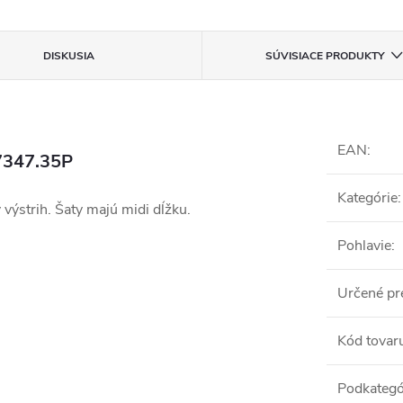
DISKUSIA
SÚVISIACE PRODUKTY
EAN
:
7347.35P
Kategórie
:
výstrih. Šaty majú midi dĺžku.
Pohlavie
:
Určené pr
Kód tovar
Podkategó