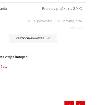
ania
:
Pranie v práčke na 30°C
65% polyester, 30% bavlna, 5%
elastan
VŠETKY PARAMETRE
te v tejto kategórii
šaty