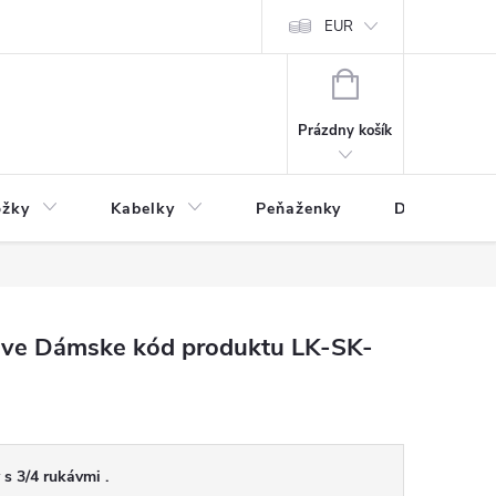
varu
Reklamácia
Podmienky ochrany osobných údajov
EUR
NÁKUPNÝ
KOŠÍK
Prázdny košík
ožky
Kabelky
Peňaženky
Drogéria
ve Dámske kód produktu LK-SK-
s 3/4 rukávmi .