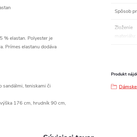
astan
Spôsob pr
Zloženie
materiálu
:
5 % elastan. Polyester je
ava. Prímes elastanu dodáva
Produkt nájde
o sandálmi, teniskami či
Dámske 
 výška 176 cm, hrudník 90 cm,