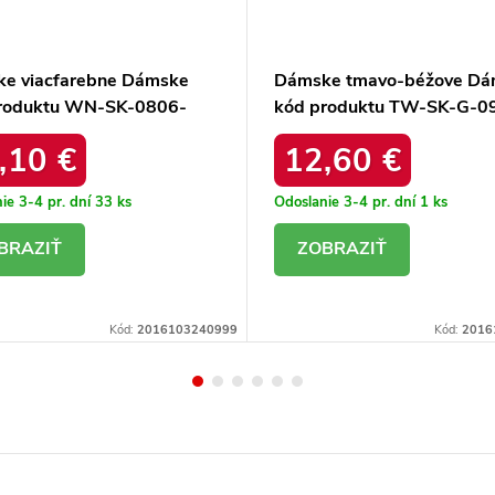
e viacfarebne Dámske
Dámske tmavo-béžove Dá
roduktu WN-SK-0806-
kód produktu TW-SK-G-0
1.44
,10 €
12,60 €
ie 3-4 pr. dní
33 ks
Odoslanie 3-4 pr. dní
1 ks
ETAIL
DETAIL
Kód:
2016103240999
Kód:
2016