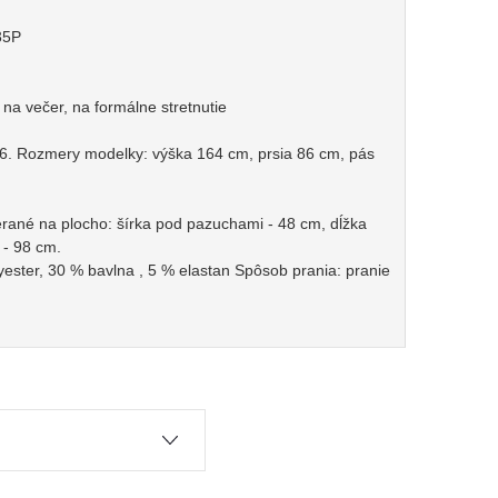
35P
, na večer, na formálne stretnutie
6. Rozmery modelky: výška 164 cm, prsia 86 cm, pás
erané na plocho: šírka pod pazuchami - 48 cm, dĺžka
 - 98 cm.
yester, 30 % bavlna , 5 % elastan Spôsob prania: pranie