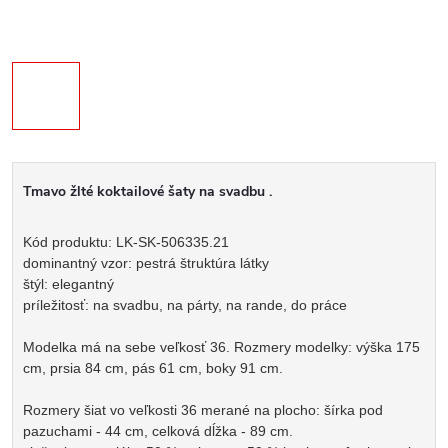
Tmavo žlté koktailové šaty na svadbu .
Kód produktu: LK-SK-506335.21
dominantný vzor: pestrá štruktúra látky
štýl: elegantný
príležitosť: na svadbu, na párty, na rande, do práce
Modelka má na sebe veľkosť 36. Rozmery modelky: výška 175
cm, prsia 84 cm, pás 61 cm, boky 91 cm.
Rozmery šiat vo veľkosti 36 merané na plocho: šírka pod
pazuchami - 44 cm, celková dĺžka - 89 cm.