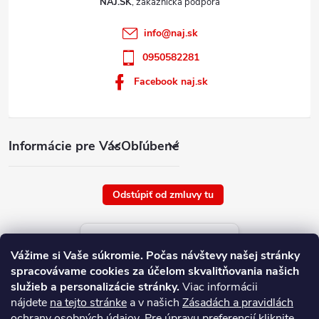
NAJ.SK
info
@
naj.sk
0950582281
Facebook naj.sk
Informácie pre Vás
Obľúbené
Odstúpiť od zmluvy tu
Aktuálne ceny tovaru
Vážime si Vaše súkromie.
Počas návštevy našej stránky
platné od : 7/8/2026
spracovávame cookies za účelom skvalitňovania našich
služieb a personalizácie stránky.
Viac informácii
nájdete
na tejto stránke
a v našich
Zásadách a pravidlách
ochrany osobných údajov
. Pre úpravu preferencií kliknite