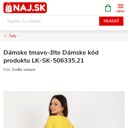
Prejsť
NÁKUPN
KOŠÍK
na
obsah
HĽADAŤ
Šaty
Dámske tmavo-žlte Dámske kód
produktu LK-SK-506335.21
Kód:
Zvoľte variant