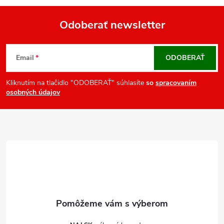
Odoberať newsletter
Z
á
Email
ODOBERAŤ
p
ä
Kliknutím na tlačidlo "ODOBERAŤ" súhlasíte
so
spracovaním
osobných údajov
t
i
e