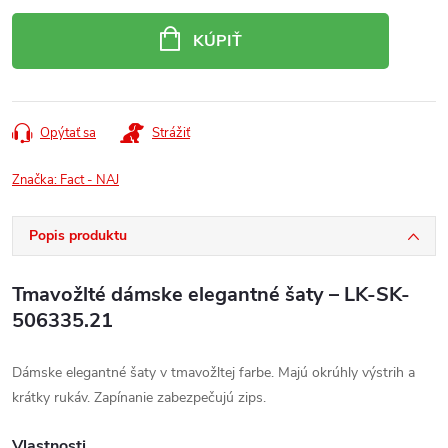
Jednotková
cena:
KÚPIŤ
Opýtať sa
Strážiť
Značka:
Fact - NAJ
Popis produktu
Tmavožlté dámske elegantné šaty – LK-SK-
506335.21
Dámske elegantné šaty v tmavožltej farbe. Majú okrúhly výstrih a
krátky rukáv. Zapínanie zabezpečujú zips.
Vlastnosti