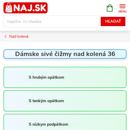
Prejsť
NÁKUPN
KOŠÍK
na
obsah
HĽADAŤ
Nad kolená
Dámske sivé čižmy nad kolená 36
S hrubým opätkom
S tenkým opätkom
S nízkym podpätkom