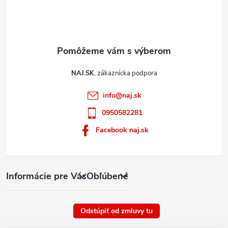
NAJ.SK
info
@
naj.sk
0950582281
Facebook naj.sk
Informácie pre Vás
Obľúbené
Odstúpiť od zmluvy tu