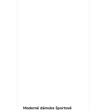
Moderné dámske športové
Tmavo-r