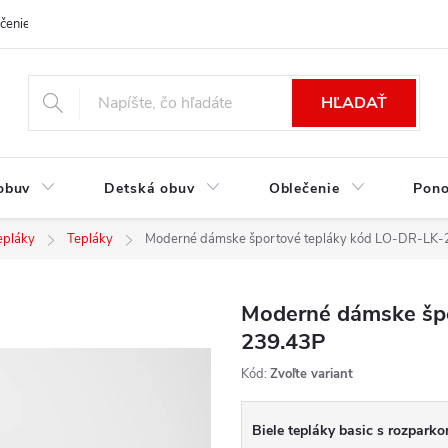
čenie a platba
Kontakt
Moja objednávka
Výmena / Vrátenie to
HĽADAŤ
obuv
Detská obuv
Oblečenie
Pon
epláky
Tepláky
Moderné dámske športové tepláky kód LO-DR-LK-
Moderné dámske šp
239.43P
Kód:
Zvoľte variant
Biele tepláky basic s rozpark