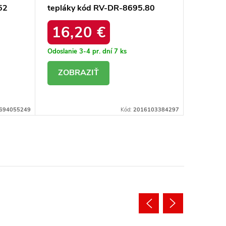
52
tepláky kód RV-DR-8695.80
TW-DR-
16,20 €
15,
Odoslanie 3-4 pr. dní
7 ks
Odoslanie
DETAIL
DE
694055249
Kód:
2016103384297