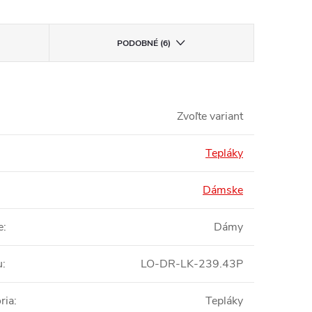
PODOBNÉ (6)
Zvoľte variant
Tepláky
Dámske
e
:
Dámy
u
:
LO-DR-LK-239.43P
ria
:
Tepláky