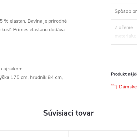
Spôsob pr
5 % elastan. Bavlna je prírodné
Zloženie
lhkosť. Prímes elastanu dodáva
materiálu
:
u aj sakom.
Produkt nájde
výška 175 cm, hrudník 84 cm,
Dámske 
Súvisiaci tovar