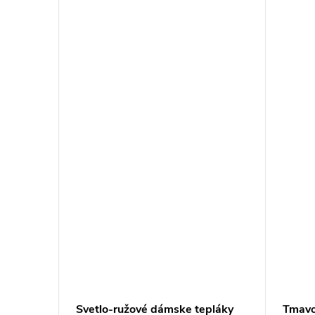
 RV-
Svetlo-ružové dámske tepláky
Tmavo