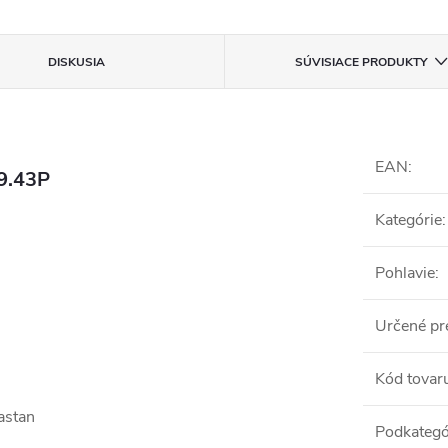
DISKUSIA
SÚVISIACE PRODUKTY
EAN
:
9.43P
Kategórie
:
Pohlavie
:
Určené pr
Kód tovar
astan
Podkategó