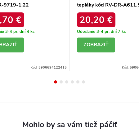
R-9719-1.22
tepláky kód RV-DR-A611.
,70 €
20,20 €
ie 3-4 pr. dní
4 ks
Odoslanie 3-4 pr. dní
7 ks
ETAIL
DETAIL
Kód:
5906694122415
Kód:
5906