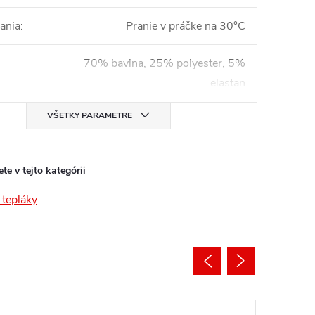
ania
:
Pranie v práčke na 30°C
70% bavlna, 25% polyester, 5%
elastan
VŠETKY PARAMETRE
te v tejto kategórii
tepláky