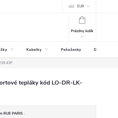
varu
Reklamácia
Podmienky ochrany osobných údajov
EUR
NÁKUPNÝ
KOŠÍK
Prázdny košík
ožky
Kabelky
Peňaženky
Drogéria
239.43P
ortové tepláky kód LO-DR-LK-
om RUE PARIS .