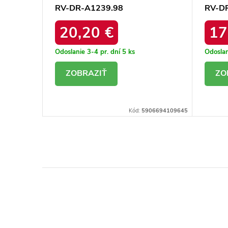
RV-DR-A1239.98
RV-D
20,20 €
17
Odoslanie 3-4 pr. dní
5 ks
Odoslan
DETAIL
D
06694122491
Kód:
5906694109645