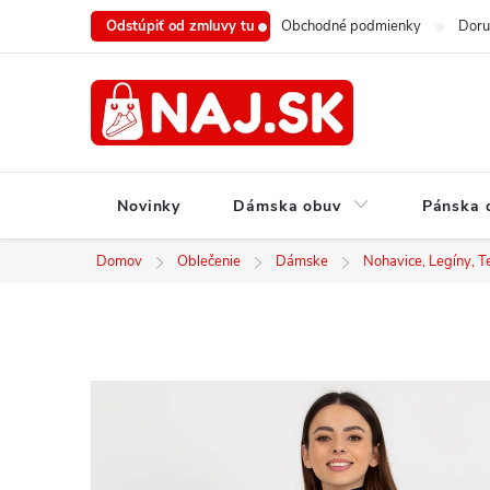
Prejsť
Odstúpiť od zmluvy tu
Obchodné podmienky
Doru
na
obsah
Novinky
Dámska obuv
Pánska 
Domov
Oblečenie
Dámske
Nohavice, Legíny, T