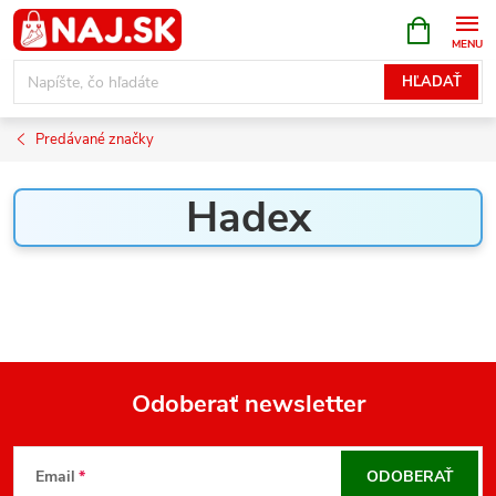
Prejsť
NÁKUPN
KOŠÍK
na
obsah
HĽADAŤ
Predávané značky
Hadex
Odoberať newsletter
Z
á
Email
ODOBERAŤ