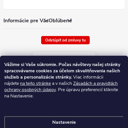
Informácie pre Vás
Obľúbené
Odstúpiť od zmluvy tu
Aktuálne ceny tovaru
Vážime si Vaše súkromie.
Počas návštevy našej stránky
platné od : 9/8/2026
spracovávame cookies za účelom skvalitňovania našich
služieb a personalizácie stránky.
Viac informácii
nájdete
na tejto stránke
a v našich
Zásadách a pravidlách
ochrany osobných údajov
. Pre úpravu preferencií kliknite
na Nastavenie.
Nastavenie