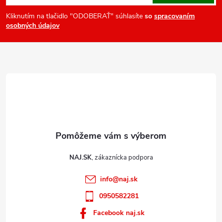
p
ä
Kliknutím na tlačidlo "ODOBERAŤ" súhlasíte
so
spracovaním
osobných údajov
t
i
e
NAJ.SK
info
@
naj.sk
0950582281
Facebook naj.sk