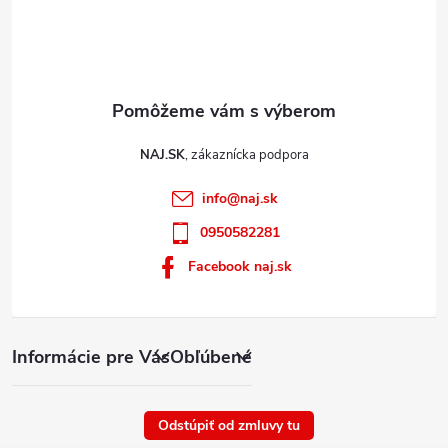
p
i
s
u
NAJ.SK
info
@
naj.sk
0950582281
Facebook naj.sk
Informácie pre Vás
Obľúbené
Odstúpiť od zmluvy tu