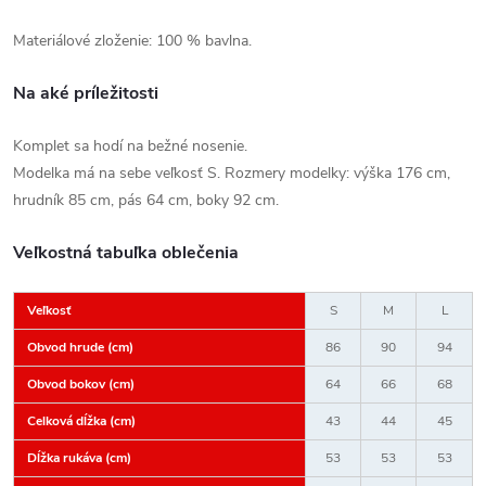
Materiálové zloženie: 100 % bavlna.
Na aké príležitosti
Komplet sa hodí na bežné nosenie.
Modelka má na sebe veľkosť S. Rozmery modelky: výška 176 cm,
hrudník 85 cm, pás 64 cm, boky 92 cm.
Veľkostná tabuľka oblečenia
Veľkosť
S
M
L
Obvod hrude (cm)
86
90
94
Obvod bokov (cm)
64
66
68
Celková dĺžka (cm)
43
44
45
Dĺžka rukáva (cm)
53
53
53