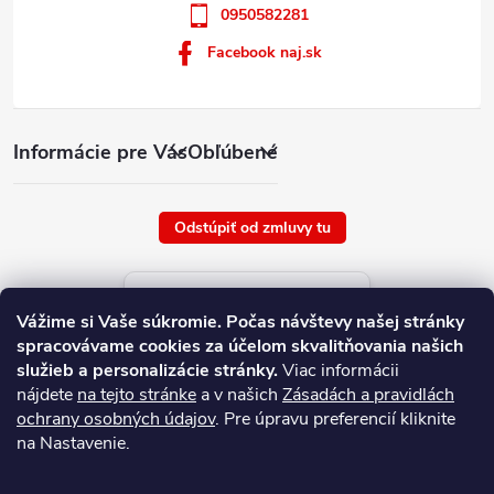
0950582281
Facebook naj.sk
Informácie pre Vás
Obľúbené
Odstúpiť od zmluvy tu
Aktuálne ceny tovaru
Vážime si Vaše súkromie.
Počas návštevy našej stránky
platné od : 6/8/2026
spracovávame cookies za účelom skvalitňovania našich
služieb a personalizácie stránky.
Viac informácii
nájdete
na tejto stránke
a v našich
Zásadách a pravidlách
ochrany osobných údajov
. Pre úpravu preferencií kliknite
na Nastavenie.