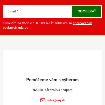
Z
á
Email
ODOBERAŤ
p
ä
Kliknutím na tlačidlo "ODOBERAŤ" súhlasíte
so
spracovaním
osobných údajov
t
i
e
NAJ.SK
info
@
naj.sk