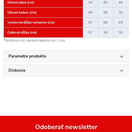
Obvod pása (cm)
54
60
68
Obvod bokov (cm)
86
88
90
Vnútorná dĺžka nohavice (cm)
67
68
69
Celková dĺžka (cm)
97
98
99
*Rozmery v cm, merané naplocho (+/- 1 cm).
Parametre produktu
Diskusia
Odoberať newsletter