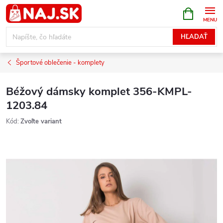
Prejsť
NÁKUPN
KOŠÍK
na
obsah
HĽADAŤ
Športové oblečenie - komplety
Béžový dámsky komplet 356-KMPL-
1203.84
Kód:
Zvoľte variant