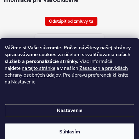
Odstúpiť od zmluvy tu
Aktuálne ceny tovaru
Vážime si Vaše súkromie.
Počas návštevy našej stránky
platné od : 8/8/2026
spracovávame cookies za účelom skvalitňovania našich
služieb a personalizácie stránky.
Viac informácii
nájdete
na tejto stránke
a v našich
Zásadách a pravidlách
ochrany osobných údajov
. Pre úpravu preferencií kliknite
na Nastavenie.
Nastavenie
Copyright 2026
NAJ.SK
. Všetky práva vyhradené.
Súhlasím
Vytvoril Shoptet