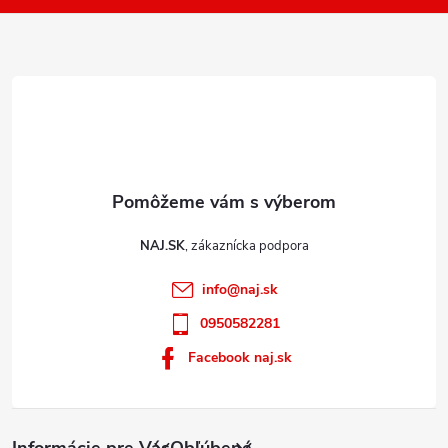
i
e
NAJ.SK
info
@
naj.sk
0950582281
Facebook naj.sk
Informácie pre Vás
Obľúbené