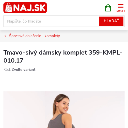
Prejsť
NÁKUPN
KOŠÍK
na
obsah
HĽADAŤ
Športové oblečenie - komplety
Tmavo-sivý dámsky komplet 359-KMPL-
010.17
Kód:
Zvoľte variant