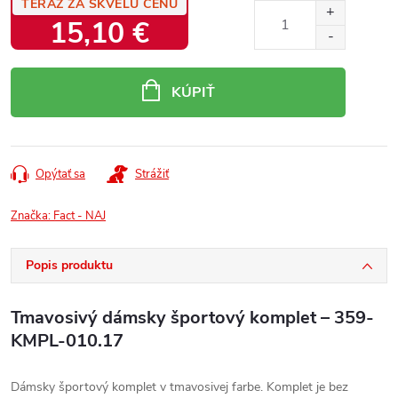
TERAZ ZA SKVELÚ CENU
15,10 €
Jednotková
cena:
KÚPIŤ
Opýtať sa
Strážiť
Značka:
Fact - NAJ
Popis produktu
Tmavosivý dámsky športový komplet – 359-
KMPL-010.17
Dámsky športový komplet v tmavosivej farbe. Komplet je bez