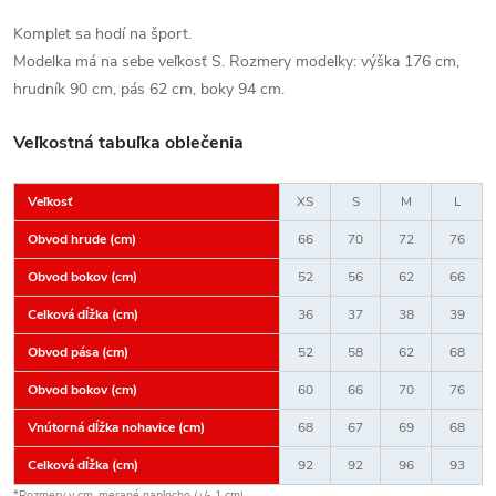
Komplet sa hodí na šport.
Modelka má na sebe veľkosť S. Rozmery modelky: výška 176 cm,
hrudník 90 cm, pás 62 cm, boky 94 cm.
Veľkostná tabuľka oblečenia
Veľkosť
XS
S
M
L
Obvod hrude (cm)
66
70
72
76
Obvod bokov (cm)
52
56
62
66
Celková dĺžka (cm)
36
37
38
39
Obvod pása (cm)
52
58
62
68
Obvod bokov (cm)
60
66
70
76
Vnútorná dĺžka nohavice (cm)
68
67
69
68
Celková dĺžka (cm)
92
92
96
93
*Rozmery v cm, merané naplocho (+/- 1 cm).