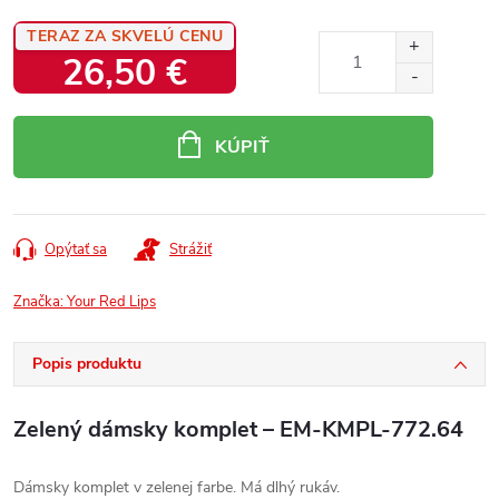
TERAZ ZA SKVELÚ CENU
26,50 €
Jednotková
cena:
KÚPIŤ
Opýtať sa
Strážiť
Značka:
Your Red Lips
Popis produktu
Zelený dámsky komplet – EM-KMPL-772.64
Dámsky komplet v zelenej farbe. Má dlhý rukáv.