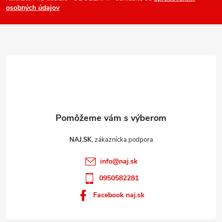
osobných údajov
t
i
e
NAJ.SK
info
@
naj.sk
0950582281
Facebook naj.sk