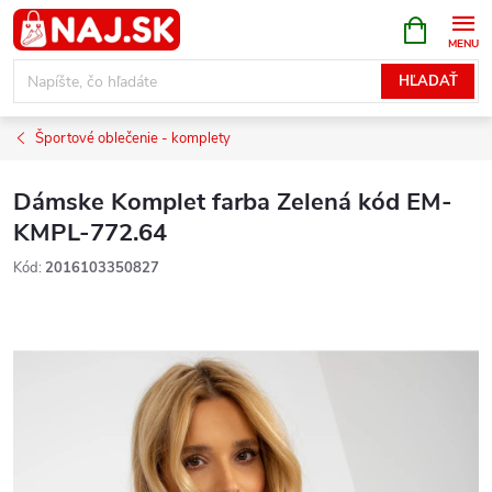
Prejsť
NÁKUPN
KOŠÍK
na
obsah
HĽADAŤ
Športové oblečenie - komplety
Dámske Komplet farba Zelená kód EM-
KMPL-772.64
Kód:
2016103350827