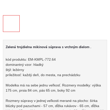
Zelená trojdielna mikinová súprava s vrchným dielom .
kód produktu: EM-KMPL-772.64
dominantný vzor: hladký
štýl: ležérny
príležitosť: každý deň, do mesta, na prechádzku
Modelka má na sebe jednu veľkosť. Rozmery modelky: výška
175 cm, prsia 84 cm, pás 65 cm, boky 92 cm
Rozmery súpravy v jednej veľkosti merané na plocho: šírka
blúzky pod pazuchami - 57 cm, dĺžka rukávov - 65 cm, dĺžka