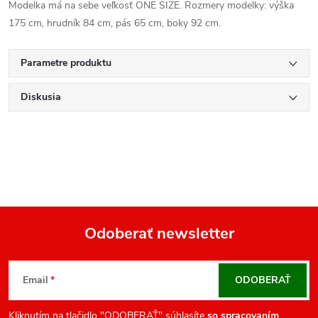
Modelka má na sebe veľkosť ONE SIZE. Rozmery modelky: výška
175 cm, hrudník 84 cm, pás 65 cm, boky 92 cm.
Parametre produktu
Diskusia
Odoberať newsletter
Z
á
Email
ODOBERAŤ
p
ä
Kliknutím na tlačidlo "ODOBERAŤ" súhlasíte
so
spracovaním