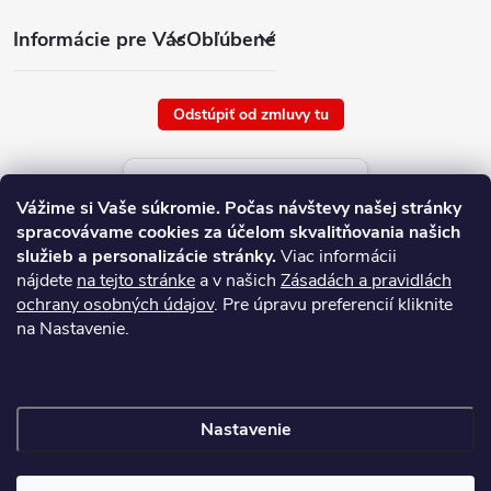
Informácie pre Vás
Obľúbené
Odstúpiť od zmluvy tu
Aktuálne ceny tovaru
Vážime si Vaše súkromie.
Počas návštevy našej stránky
platné od : 8/8/2026
spracovávame cookies za účelom skvalitňovania našich
služieb a personalizácie stránky.
Viac informácii
nájdete
na tejto stránke
a v našich
Zásadách a pravidlách
ochrany osobných údajov
. Pre úpravu preferencií kliknite
na Nastavenie.
Nastavenie
Copyright 2026
NAJ.SK
. Všetky práva vyhradené.