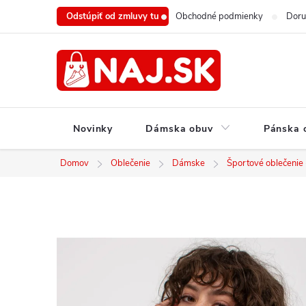
Prejsť
Odstúpiť od zmluvy tu
Obchodné podmienky
Doru
na
obsah
Novinky
Dámska obuv
Pánska 
Domov
Oblečenie
Dámske
Športové oblečenie