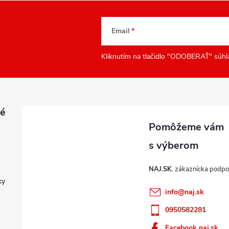
Email
Kliknutím na tlačidlo "ODOBERAŤ" súhl
é
NAJ.SK
ky
info
@
naj.sk
0950582281
Facebook naj.sk