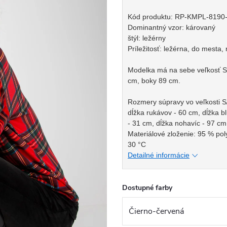
Kód produktu: RP-KMPL-8190
Dominantný vzor: károvaný
štýl: ležérny
Príležitosť: ležérna, do mesta
Modelka má na sebe veľkosť S/
cm, boky 89 cm.
Rozmery súpravy vo veľkosti S
dĺžka rukávov - 60 cm, dĺžka b
- 31 cm, dĺžka nohavíc - 97 cm
Materiálové zloženie: 95 % pol
30 °C
Detailné informácie
Dostupné farby