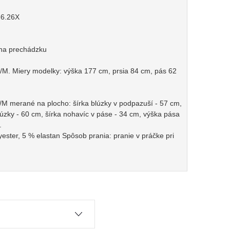
-6.26X
, na prechádzku
M. Miery modelky: výška 177 cm, prsia 84 cm, pás 62
/M merané na plocho: šírka blúzky v podpazuší - 57 cm,
lúzky - 60 cm, šírka nohavíc v páse - 34 cm, výška pása
.
yester, 5 % elastan Spôsob prania: pranie v práčke pri