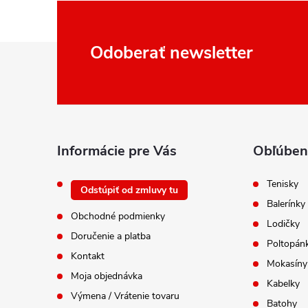
Z
Odoberať newsletter
á
p
ä
t
i
Informácie pre Vás
Obľúben
e
Tenisky
Odstúpiť od zmluvy tu
Balerínky
Obchodné podmienky
Lodičky
Doručenie a platba
Poltopán
Kontakt
Mokasíny
Moja objednávka
Kabelky
Výmena / Vrátenie tovaru
Batohy