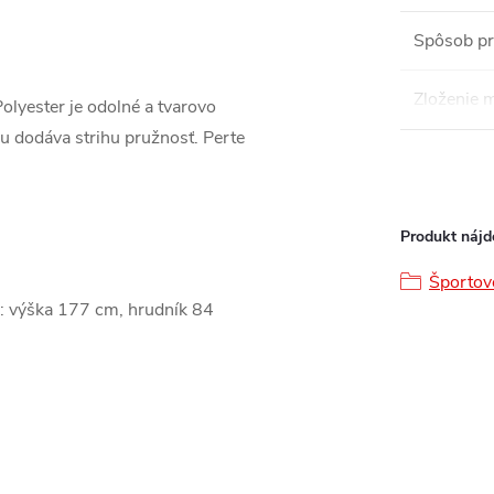
Spôsob pr
Zloženie m
olyester je odolné a tvarovo
nu dodáva strihu pružnosť. Perte
Produkt nájde
Športov
: výška 177 cm, hrudník 84