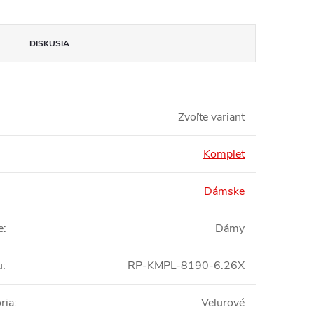
DISKUSIA
Zvoľte variant
Komplet
Dámske
e
:
Dámy
u
:
RP-KMPL-8190-6.26X
ria
:
Velurové