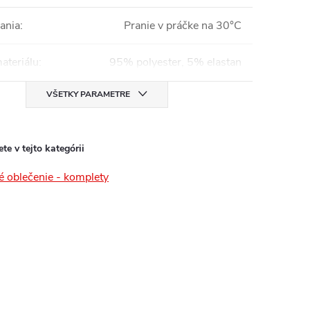
ania
:
Pranie v práčke na 30°C
ateriálu
:
95% polyester, 5% elastan
VŠETKY PARAMETRE
te v tejto kategórii
é oblečenie - komplety