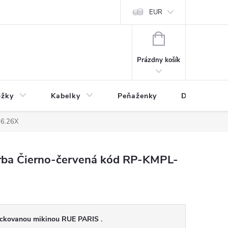
varu
Reklamácia
Podmienky ochrany osobných údajov
EUR
NÁKUPNÝ
KOŠÍK
Prázdny košík
ožky
Kabelky
Peňaženky
Drogéria
-6.26X
rba Čierno-červená kód RP-KMPL-
ockovanou mikinou RUE PARIS .