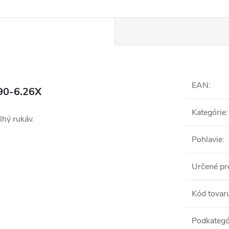
EAN
:
90-6.26X
Kategórie
:
lhý rukáv.
Pohlavie
:
Určené pr
Kód tovar
Podkategó