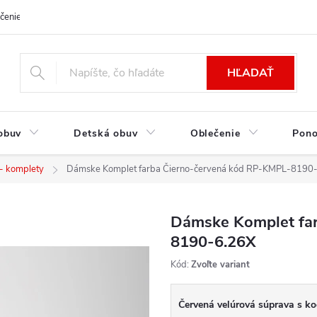
čenie a platba
Kontakt
Moja objednávka
Výmena / Vrátenie to
HĽADAŤ
obuv
Detská obuv
Oblečenie
Pon
 - komplety
Dámske Komplet farba Čierno-červená kód RP-KMPL-8190
Dámske Komplet fa
8190-6.26X
Kód:
Zvoľte variant
Červená velúrová súprava s k