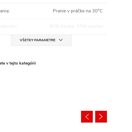
ania
:
Pranie v práčke na 30°C
ateriálu
:
90% bavlna, 10% elastan
VŠETKY PARAMETRE
te v tejto kategórii