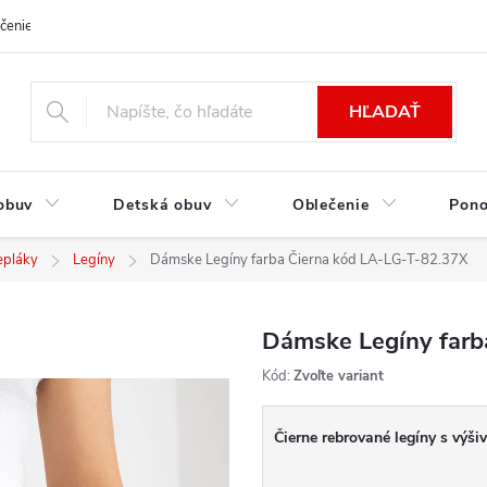
čenie a platba
Kontakt
Moja objednávka
Výmena / Vrátenie to
HĽADAŤ
obuv
Detská obuv
Oblečenie
Pon
epláky
Legíny
Dámske Legíny farba Čierna kód LA-LG-T-82.37X
Dámske Legíny farb
Kód:
Zvoľte variant
Čierne rebrované legíny s výš