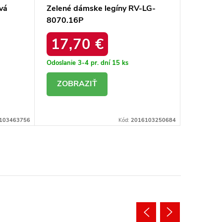
vá
Zelené dámske legíny RV-LG-
Dámske 
8070.16P
sivá kó
17,70 €
15,
Odoslanie 3-4 pr. dní
15 ks
Odoslanie
DETAIL
DE
103463756
Kód:
2016103250684