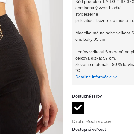
Kód produktu: LA-LG-T-82.37
dominantný vzor: hladké
štýl: ležérne
príležitosť: bežné, do mesta, 
Modelka má na sebe veľkosť S.
cm, boky 95 cm.
Legíny veľkosti S merané na pl
celková dĺžka: 97 cm.
zloženie materiálu: 90 % bavln
°C.
Detailné informácie
Dostupné farby
Druh: Módna obuv
Dostupná veľkosť