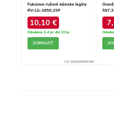
G-
Fuksiovo-ružové dámske legíny
Oranž
RV-LG-2850.25P
597.3
10,10 €
7
Odoslanie 3-4 pr. dní
33 ks
Odoslan
DETAIL
D
16101976722
Kód:
2016102262336