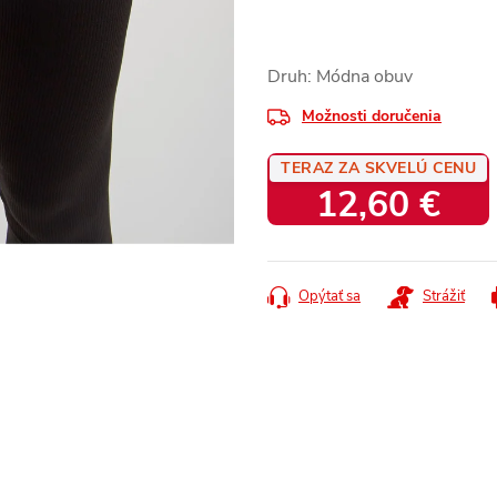
Druh: Módna obuv
Možnosti doručenia
TERAZ ZA SKVELÚ CENU
12,60 €
Jednotková
cena:
Opýtať sa
Strážiť