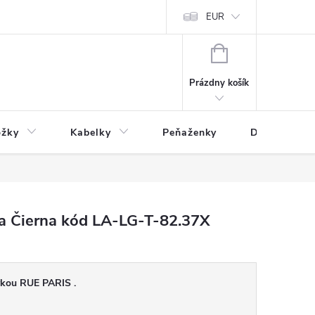
varu
Reklamácia
Podmienky ochrany osobných údajov
EUR
NÁKUPNÝ
KOŠÍK
Prázdny košík
ožky
Kabelky
Peňaženky
Drogéria
a Čierna kód LA-LG-T-82.37X
ivkou RUE PARIS .