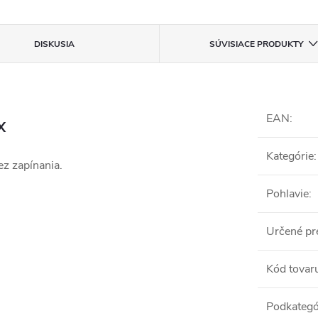
DISKUSIA
SÚVISIACE PRODUKTY
EAN
:
X
Kategórie
:
ez zapínania.
Pohlavie
:
Určené pr
Kód tovar
Podkategó