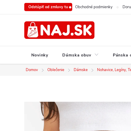
Prejsť
Odstúpiť od zmluvy tu
Obchodné podmienky
Doru
na
obsah
Novinky
Dámska obuv
Pánska 
Domov
Oblečenie
Dámske
Nohavice, Legíny, T