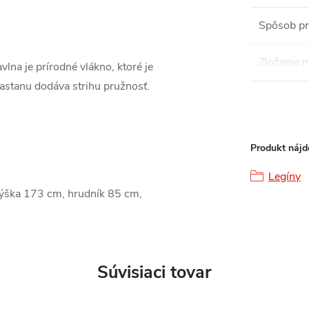
Spôsob pr
Zloženie m
lna je prírodné vlákno, ktoré je
lastanu dodáva strihu pružnosť.
Produkt nájde
Legíny
výška 173 cm, hrudník 85 cm,
Súvisiaci tovar