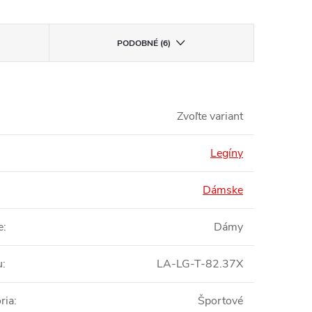
PODOBNÉ (6)
Zvoľte variant
Legíny
Dámske
e
:
Dámy
u
:
LA-LG-T-82.37X
ria
:
Športové