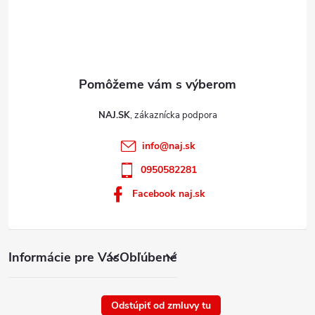
NAJ.SK
info
@
naj.sk
0950582281
Facebook naj.sk
Informácie pre Vás
Obľúbené
Odstúpiť od zmluvy tu