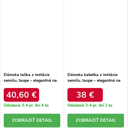
Dámska taška z imitácie
Dámska kabelka z imitácie
semišu, taupe – elegantná na
semišu, taupe – elegantná na
každú príležitosť / F7509
každú príležitosť / F7524
TAUPE
TAUPE
40,60 €
38 €
Odoslanie 3-4 pr. dní
4 ks
Odoslanie 3-4 pr. dní
2 ks
DETAIL
DETAIL