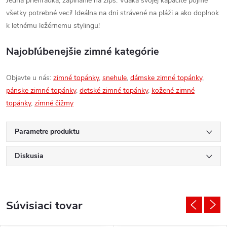
Jedna priehradka, zapínanie na zips. Vďaka svojej kapacite pojme
všetky potrebné veci! Ideálna na dni strávené na pláži a ako doplnok
k letnému ležérnemu stylingu!
Najobľúbenejšie zimné kategórie
Objavte u nás:
zimné topánky
,
snehule
,
dámske zimné topánky
,
pánske zimné topánky
,
detské zimné topánky
,
kožené zimné
topánky
,
zimné čižmy
Parametre produktu
Diskusia
Súvisiaci tovar