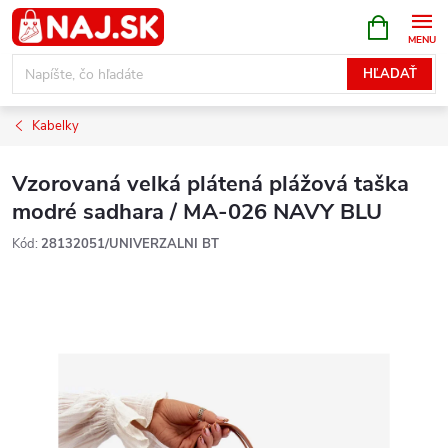
Prejsť
NÁKUPN
KOŠÍK
na
obsah
HĽADAŤ
Kabelky
Vzorovaná velká plátená plážová taška
modré sadhara / MA-026 NAVY BLU
Kód:
28132051/UNIVERZALNI BT