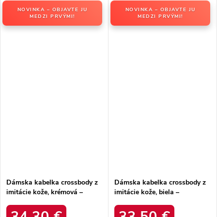
NOVINKA – OBJAVTE JU
NOVINKA – OBJAVTE JU
MEDZI PRVÝMI!
MEDZI PRVÝMI!
Dámska kabelka crossbody z
Dámska kabelka crossbody z
imitácie kože, krémová –
imitácie kože, biela –
elegantná na každú príležitosť
elegantná na každú príležitosť
/ H6911 ECRU
/ F9951 BLANC
34,30 €
33,50 €