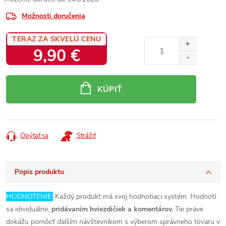
Možnosti doručenia
TERAZ ZA SKVELÚ CENU
9,90 €
Jednotková
cena:
KÚPIŤ
Opýtať sa
Strážiť
Popis produktu
HODNOTENIE:
Každý produkt má svoj hodnotiaci systém. Hodnotí
sa idividuálne,
pridávaním hviezdičiek a komentárov.
Tie práve
dokážu pomôcť ďalším návštevníkom s výberom správneho tovaru v