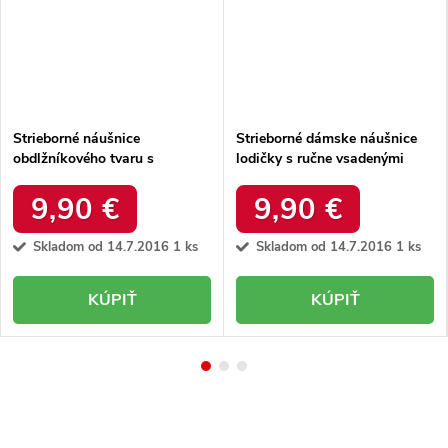
Strieborné náušnice
Strieborné dámske náušnice
obdlžníkového tvaru s
lodičky s ručne vsadenými
granátom a zirkónmi 925,
zirkónmi, 925 striebra,
MS15989
MS7355
9,90 €
9,90 €
Skladom od 14.7.2016
1 ks
Skladom od 14.7.2016
1 ks
KÚPIŤ
KÚPIŤ