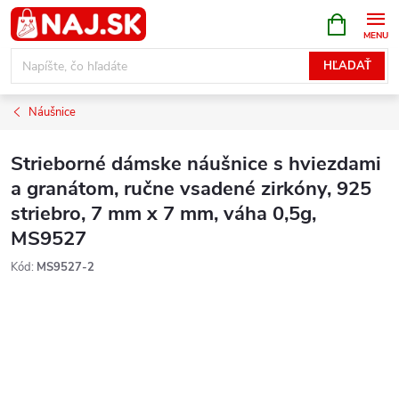
Prejsť
NÁKUPN
KOŠÍK
na
obsah
HĽADAŤ
Náušnice
Strieborné dámske náušnice s hviezdami
a granátom, ručne vsadené zirkóny, 925
striebro, 7 mm x 7 mm, váha 0,5g,
MS9527
Kód:
MS9527-2