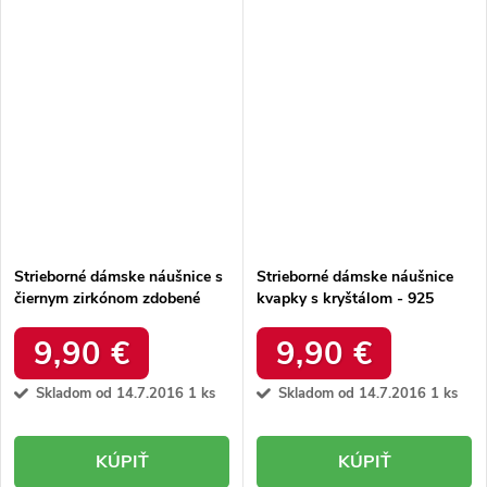
Strieborné dámske náušnice s
Strieborné dámske náušnice
čiernym zirkónom zdobené
kvapky s kryštálom - 925
hviezdami, 925 striebro, kód
striebro, kód produktu
produktu MS9527
MS7084
9,90 €
9,90 €
Skladom od 14.7.2016
1 ks
Skladom od 14.7.2016
1 ks
KÚPIŤ
KÚPIŤ