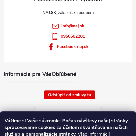
NAJ.SK
info
@
naj.sk
0950582281
Facebook naj.sk
Informácie pre Vás
Obľúbené
Odstúpiť od zmluvy tu
Aktuálne ceny tovaru
Vážime si Vaše súkromie.
Počas návštevy našej stránky
platné od : 9/8/2026
spracovávame cookies za účelom skvalitňovania našich
služieb a personalizácie stránky.
Viac informácii