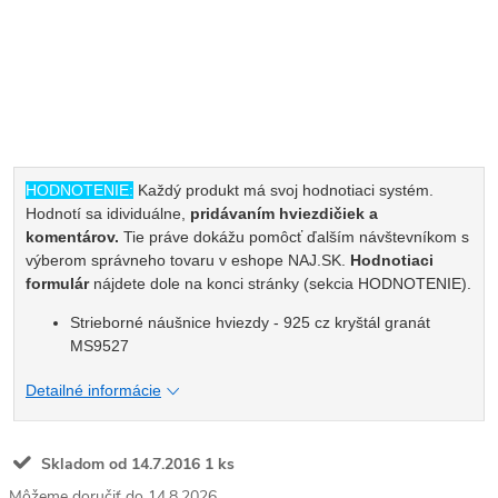
HODNOTENIE:
Každý produkt má svoj hodnotiaci systém.
Hodnotí sa idividuálne,
pridávaním hviezdičiek a
komentárov.
Tie práve dokážu pomôcť ďalším návštevníkom s
výberom správneho tovaru v eshope NAJ.SK.
Hodnotiaci
formulár
nájdete dole na konci stránky (sekcia HODNOTENIE).
Strieborné náušnice hviezdy - 925 cz kryštál granát
MS9527
Detailné informácie
Skladom od 14.7.2016
1 ks
14.8.2026