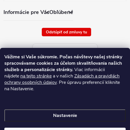
Informácie pre Vás
Obľúbené
Odstúpiť od zmluvy tu
Aktuálne ceny tovaru
Vážime si Vaše súkromie.
Počas návštevy našej stránky
platné od : 7/8/2026
spracovávame cookies za účelom skvalitňovania našich
služieb a personalizácie stránky.
Viac informácii
nájdete
na tejto stránke
a v našich
Zásadách a pravidlách
ochrany osobných údajov
. Pre úpravu preferencií kliknite
na Nastavenie.
Nastavenie
Copyright 2026
NAJ.SK
. Všetky práva vyhradené.