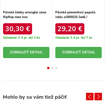
Pánské žabky wrangler zane
Pánské preventivní papuče
flipflop men low
inblu si000025 šedé /
20251044.24h tmavo modré /
SI000025 SREBRNY
30,30 €
29,20 €
Odoslanie 3-4 pr. dní
3 ks
Odoslanie 3-4 pr. dní
7 ks
DETAIL
DETAIL