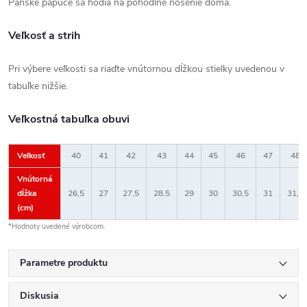
Pánske papuče sa hodia na pohodlné nosenie doma.
Veľkosť a strih
Pri výbere veľkosti sa riaďte vnútornou dĺžkou stielky uvedenou v
tabuľke nižšie.
Veľkostná tabuľka obuvi
Veľkosť
40
41
42
43
44
45
46
47
48
Vnútorná
dĺžka
26,5
27
27,5
28,5
29
30
30,5
31
31,5
(cm)
*Hodnoty uvedené výrobcom.
Parametre produktu
Diskusia