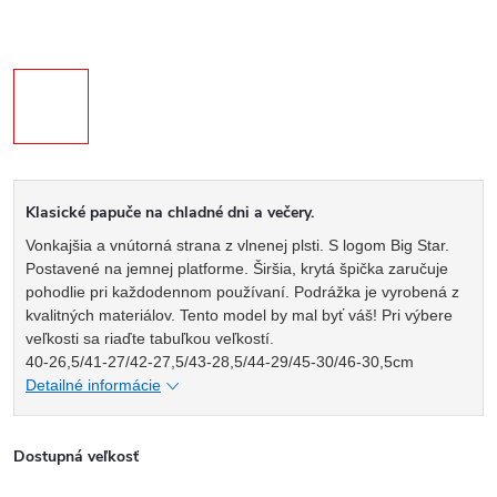
Klasické papuče na chladné dni a večery.
Vonkajšia a vnútorná strana z vlnenej plsti. S logom Big Star.
Postavené na jemnej platforme. Širšia, krytá špička zaručuje
pohodlie pri každodennom používaní. Podrážka je vyrobená z
kvalitných materiálov. Tento model by mal byť váš! Pri výbere
veľkosti sa riaďte tabuľkou veľkostí.
40-26,5/41-27/42-27,5/43-28,5/44-29/45-30/46-30,5cm
Detailné informácie
Dostupná veľkosť