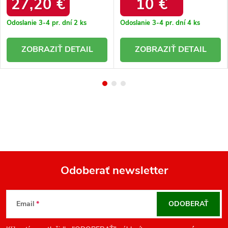
27,20 €
10 €
Odoslanie 3-4 pr. dní
2 ks
Odoslanie 3-4 pr. dní
4 ks
DETAIL
DETAIL
Odoberať newsletter
Z
á
Email
ODOBERAŤ
p