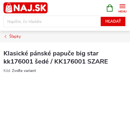
Prejsť
NÁKUPN
KOŠÍK
na
obsah
HĽADAŤ
Šľapky
Klasické pánské papuče big star
kk176001 šedé / KK176001 SZARE
Kód:
Zvoľte variant