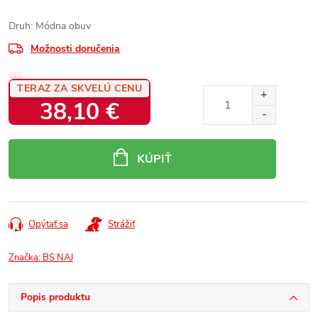
Druh: Módna obuv
Možnosti doručenia
TERAZ ZA SKVELÚ CENU
38,10 €
Jednotková
cena:
KÚPIŤ
Opýtať sa
Strážiť
Značka:
BS NAJ
Popis produktu