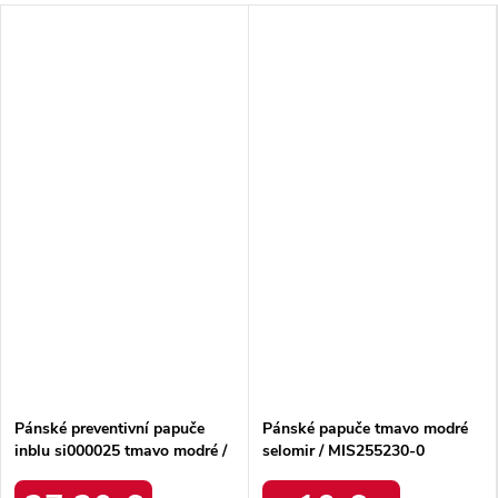
Pánské preventivní papuče
Pánské papuče tmavo modré
inblu si000025 tmavo modré /
selomir / MIS255230-0
SI000025 SZARO-NIEBIE
D.BLUE