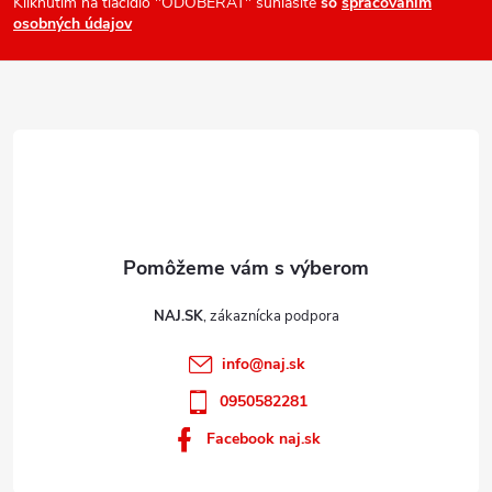
ä
Kliknutím na tlačidlo "ODOBERAŤ" súhlasíte
so
spracovaním
osobných údajov
t
i
e
NAJ.SK
info
@
naj.sk
0950582281
Facebook naj.sk