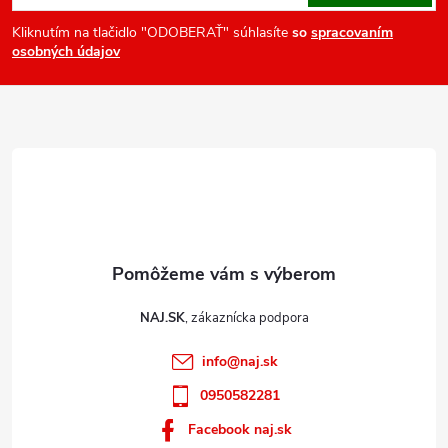
p
ä
Kliknutím na tlačidlo "ODOBERAŤ" súhlasíte
so
spracovaním
osobných údajov
t
i
e
NAJ.SK
info
@
naj.sk
0950582281
Facebook naj.sk