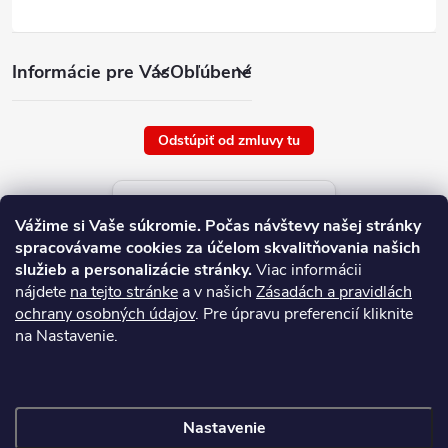
Informácie pre Vás
Obľúbené
Odstúpiť od zmluvy tu
Aktuálne ceny tovaru
Vážime si Vaše súkromie.
Počas návštevy našej stránky
platné od : 10/8/2026
spracovávame cookies za účelom skvalitňovania našich
služieb a personalizácie stránky.
Viac informácii
nájdete
na tejto stránke
a v našich
Zásadách a pravidlách
ochrany osobných údajov
. Pre úpravu preferencií kliknite
na Nastavenie.
Nastavenie