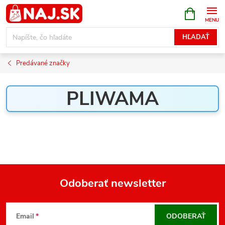
Prejsť
NÁKUPN
KOŠÍK
na
obsah
HĽADAŤ
Predávané značky
PLIWAMA
Odoberať newsletter
Z
á
Email
ODOBERAŤ