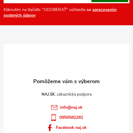
p
ä
Kliknutím na tlačidlo "ODOBERAŤ" súhlasíte
so
spracovaním
osobných údajov
t
i
e
NAJ.SK
info
@
naj.sk
0950582281
Facebook naj.sk