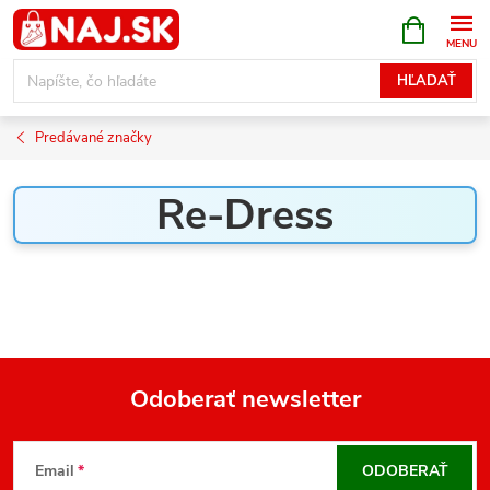
Prejsť
NÁKUPN
KOŠÍK
na
obsah
HĽADAŤ
Predávané značky
Re-Dress
Odoberať newsletter
Z
á
Email
ODOBERAŤ