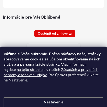
Informácie pre Vás
Obľúbené
Odstúpiť od zmluvy tu
Aktuálne ceny tovaru
Vážime si Vaše súkromie.
Počas návštevy našej stránky
platné od : 9/8/2026
spracovávame cookies za účelom skvalitňovania našich
služieb a personalizácie stránky.
Viac informácii
nájdete
na tejto stránke
a v našich
Zásadách a pravidlách
ochrany osobných údajov
. Pre úpravu preferencií kliknite
na Nastavenie.
Nastavenie