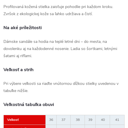
Profilovaná kožená stielka zaisťuje pohodlie pri každom kroku.
Zvršok z ekologickej kože sa ľahko udržiava a čistí.
Na aké príležitosti
Dámske sandále sa hodia na teplé letné dni – do mesta, na
dovolenku aj na každodenné nosenie. Ladia so šortkami, letnými
šatami aj rifľami.
Veľkosť a strih
Pri výbere veľkosti sa riaďte vnútornou dĺžkou stielky uvedenou v
tabuľke nižšie.
Veľkostná tabuľka obuvi
Veľkosť
36
37
38
39
40
41