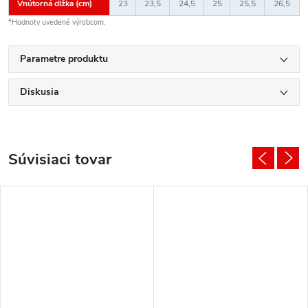
Vnútorná dĺžka (cm)
23
23,5
24,5
25
25,5
26,5
*Hodnoty uvedené výrobcom.
Parametre produktu
Diskusia
Súvisiaci tovar