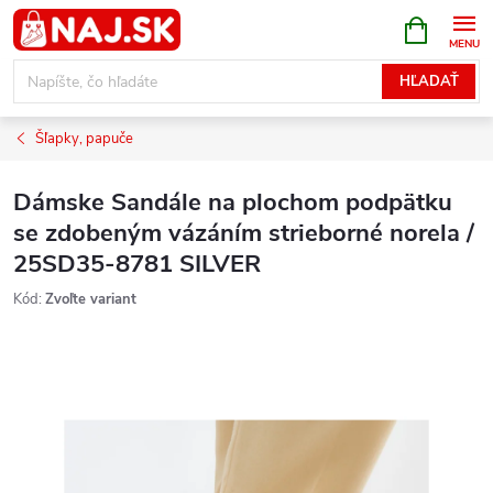
Prejsť
NÁKUPN
KOŠÍK
na
obsah
HĽADAŤ
Šľapky, papuče
Dámske Sandále na plochom podpätku
se zdobeným vázáním strieborné norela /
25SD35-8781 SILVER
Kód:
Zvoľte variant