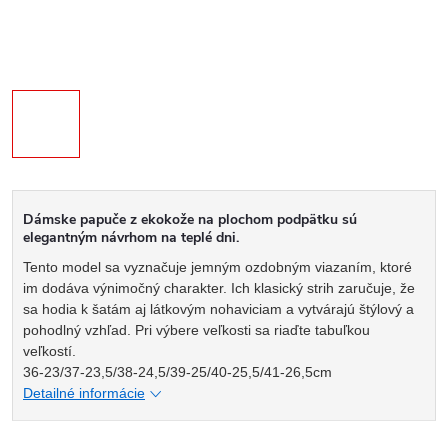
Dámske papuče z ekokože na plochom podpätku sú
elegantným návrhom na teplé dni.
Tento model sa vyznačuje jemným ozdobným viazaním, ktoré
im dodáva výnimočný charakter. Ich klasický strih zaručuje, že
sa hodia k šatám aj látkovým nohaviciam a vytvárajú štýlový a
pohodlný vzhľad. Pri výbere veľkosti sa riaďte tabuľkou
veľkostí.
36-23/37-23,5/38-24,5/39-25/40-25,5/41-26,5cm
Detailné informácie