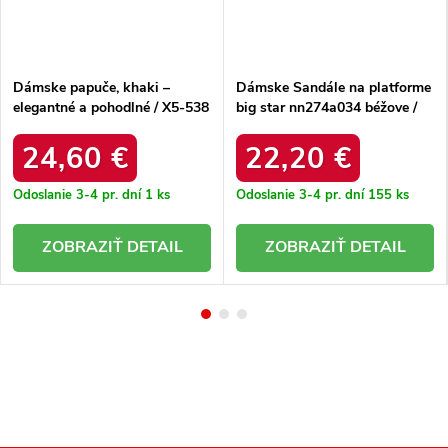
Dámske papuče, khaki –
Dámske Sandále na platforme
elegantné a pohodlné / X5-538
big star nn274a034 béžove /
KHAKI
NN274A034 BEŻ
24,60 €
22,20 €
Odoslanie 3-4 pr. dní
1 ks
Odoslanie 3-4 pr. dní
155 ks
DETAIL
DETAIL