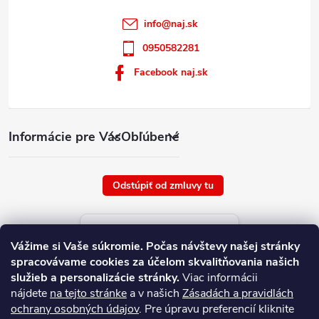
info
@
naj.sk
0950582281
Facebook naj.sk
Informácie pre Vás
Obľúbené
Odstúpiť od zmluvy tu
Aktuálne ceny tovaru
Vážime si Vaše súkromie.
Počas návštevy našej stránky
platné od : 6/8/2026
spracovávame cookies za účelom skvalitňovania našich
služieb a personalizácie stránky.
Viac informácii
nájdete
na tejto stránke
a v našich
Zásadách a pravidlách
ochrany osobných údajov
. Pre úpravu preferencií kliknite