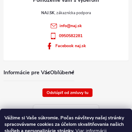
NAJ.SK
info
@
naj.sk
0950582281
Facebook naj.sk
Informácie pre Vás
Obľúbené
Odstúpiť od zmluvy tu
Aktuálne ceny tovaru
Vážime si Vaše súkromie.
Počas návštevy našej stránky
platné od : 8/8/2026
spracovávame cookies za účelom skvalitňovania našich
služieb a personalizácie stránky.
Viac informácii