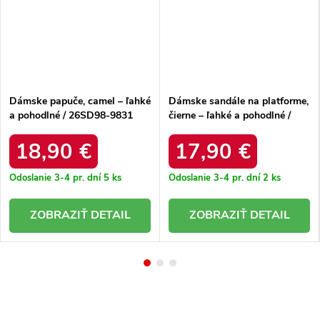
Dámske papuče, camel – ľahké
Dámske sandále na platforme,
a pohodlné / 26SD98-9831
čierne – ľahké a pohodlné /
CAMEL
LCW-25-42-3530L BLK
18,90 €
17,90 €
Odoslanie 3-4 pr. dní
5 ks
Odoslanie 3-4 pr. dní
2 ks
DETAIL
DETAIL