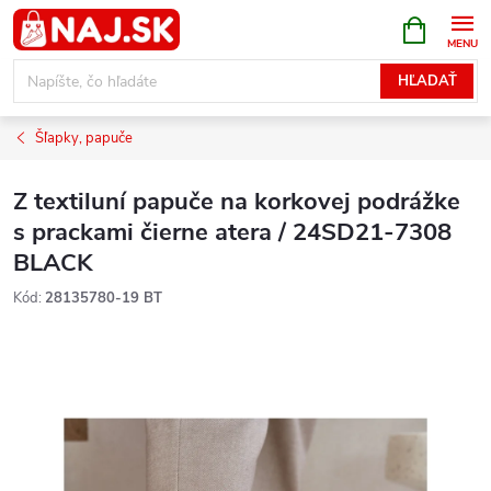
Prejsť
NÁKUPN
KOŠÍK
na
obsah
HĽADAŤ
Šľapky, papuče
Z textiluní papuče na korkovej podrážke
s prackami čierne atera / 24SD21-7308
BLACK
Kód:
28135780-19 BT