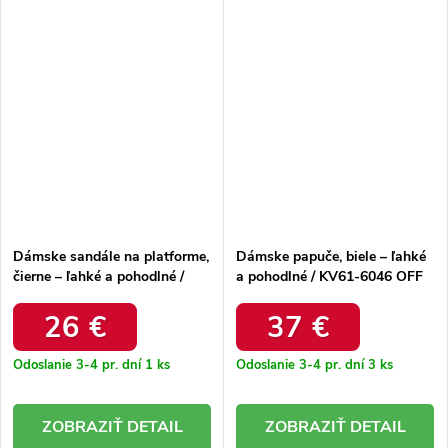
Dámske sandále na platforme,
Dámske papuče, biele – ľahké
čierne – ľahké a pohodlné /
a pohodlné / KV61-6046 OFF
A763 BLACK
WHITE
26 €
37 €
Odoslanie 3-4 pr. dní
1 ks
Odoslanie 3-4 pr. dní
3 ks
DETAIL
DETAIL