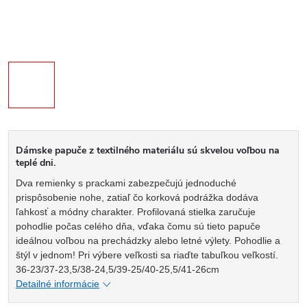
Dámske papuče z textilného materiálu sú skvelou voľbou na
teplé dni.
Dva remienky s prackami zabezpečujú jednoduché
prispôsobenie nohe, zatiaľ čo korková podrážka dodáva
ľahkosť a módny charakter. Profilovaná stielka zaručuje
pohodlie počas celého dňa, vďaka čomu sú tieto papuče
ideálnou voľbou na prechádzky alebo letné výlety. Pohodlie a
štýl v jednom! Pri výbere veľkosti sa riaďte tabuľkou veľkostí.
36-23/37-23,5/38-24,5/39-25/40-25,5/41-26cm
Detailné informácie