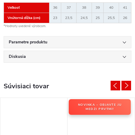
Veľkosť
36
37
38
39
40
41
Vnútorná dĺžka (cm)
23
23,5
24,5
25
25,5
26
*Hodnoty uvedené výrobcom.
Parametre produktu
Diskusia
Súvisiaci tovar
NOVINKA – OBJAVTE JU
MEDZI PRVÝMI!