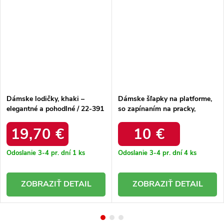
Dámske lodičky, khaki –
Dámske šľapky na platforme,
elegantné a pohodlné / 22-391
so zapínaním na pracky,
KHAKI
modré – ľahké a pohodlné /
2040 BLUE
19,70 €
10 €
Odoslanie 3-4 pr. dní
1 ks
Odoslanie 3-4 pr. dní
4 ks
DETAIL
DETAIL