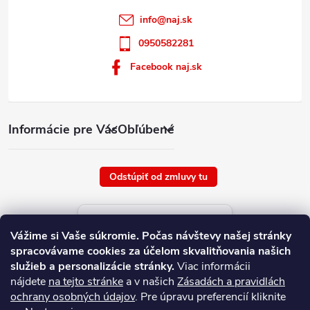
info
@
naj.sk
0950582281
Facebook naj.sk
Informácie pre Vás
Obľúbené
Odstúpiť od zmluvy tu
Aktuálne ceny tovaru
Vážime si Vaše súkromie.
Počas návštevy našej stránky
platné od : 7/8/2026
spracovávame cookies za účelom skvalitňovania našich
služieb a personalizácie stránky.
Viac informácii
nájdete
na tejto stránke
a v našich
Zásadách a pravidlách
ochrany osobných údajov
. Pre úpravu preferencií kliknite