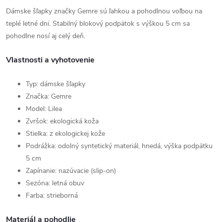
Dámske šľapky značky Gemre sú ľahkou a pohodlnou voľbou na
teplé letné dni. Stabilný blokový podpätok s výškou 5 cm sa
pohodlne nosí aj celý deň.
Vlastnosti a vyhotovenie
Typ: dámske šľapky
Značka: Gemre
Model: Lilea
Zvršok: ekologická koža
Stielka: z ekologickej kože
Podrážka: odolný syntetický materiál, hnedá, výška podpätku
5 cm
Zapínanie: nazúvacie (slip-on)
Sezóna: letná obuv
Farba: strieborná
Materiál a pohodlie