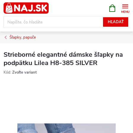
Prejsť
NÁKUPN
KOŠÍK
na
obsah
HĽADAŤ
Šľapky, papuče
Strieborné elegantné dámske šľapky na
podpätku Lilea H8-385 SILVER
Kód:
Zvoľte variant