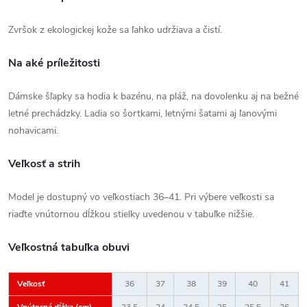
Zvršok z ekologickej kože sa ľahko udržiava a čistí.
Na aké príležitosti
Dámske šľapky sa hodia k bazénu, na pláž, na dovolenku aj na bežné
letné prechádzky. Ladia so šortkami, letnými šatami aj ľanovými
nohavicami.
Veľkosť a strih
Model je dostupný vo veľkostiach 36–41. Pri výbere veľkosti sa
riaďte vnútornou dĺžkou stielky uvedenou v tabuľke nižšie.
Veľkostná tabuľka obuvi
Veľkosť
36
37
38
39
40
41
Vnútorná dĺžka (cm)
23,5
24
24,5
25
25,5
26