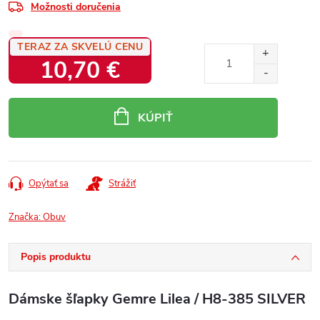
Možnosti doručenia
TERAZ ZA SKVELÚ CENU
10,70 €
Jednotková
cena:
KÚPIŤ
Opýtať sa
Strážiť
Značka:
Obuv
Popis produktu
Dámske šľapky Gemre Lilea / H8-385 SILVER