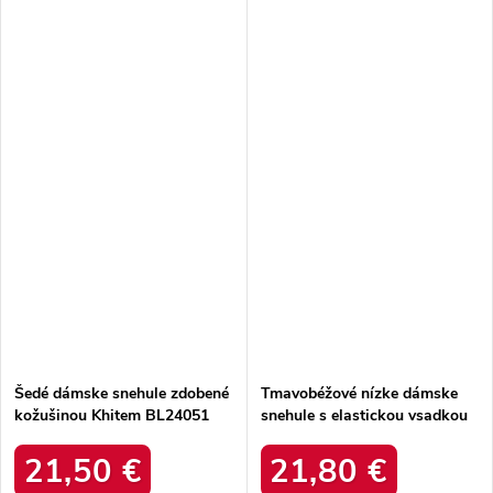
Šedé dámske snehule zdobené
Tmavobéžové nízke dámske
kožušinou Khitem BL24051
snehule s elastickou vsadkou
GREY
Nancey B2107 KHAKI
21,50 €
21,80 €