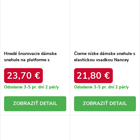
Hnedé šnurovacie dámske
Čierne nízke dámske snehule s
snehule na platforme s
elastickou vsadkou Nancey
kožušinkou Lydia ZH16
B2107 BLACK
CAMEL
23,70 €
21,80 €
Odoslanie 3-5 pr. dní
2 pár/y
Odoslanie 3-5 pr. dní
2 pár/y
DETAIL
DETAIL