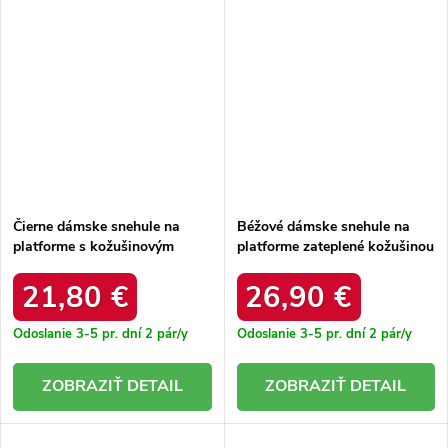
Čierne dámske snehule na
Béžové dámske snehule na
platforme s kožušinovým
platforme zateplené kožušinou
zvrškom Leda C2017-1 BLACK
Sapphi 6483 BEIGE
21,80 €
26,90 €
Odoslanie 3-5 pr. dní
2 pár/y
Odoslanie 3-5 pr. dní
2 pár/y
DETAIL
DETAIL