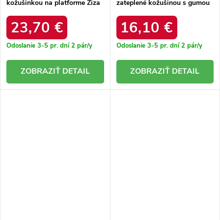
kožušinkou na platforme Ziza
zateplené kožušinou s gumou
A2510 BEIGE
Eija C2020-1 BLACK 38 - GM
23,70 €
16,10 €
Odoslanie 3-5 pr. dní
2 pár/y
Odoslanie 3-5 pr. dní
2 pár/y
DETAIL
DETAIL