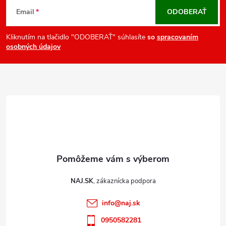
v
á
Email
ODOBERAŤ
k
p
y
ä
Kliknutím na tlačidlo "ODOBERAŤ" súhlasíte
so
spracovaním
v
osobných údajov
t
ý
i
p
e
i
s
u
NAJ.SK
info
@
naj.sk
0950582281