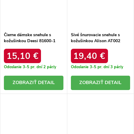
Čierne dámske snehule s
Sivé šnurovacie snehule s
kožušinkou Deesi 81600-1
kožušinkou Alison AT002
BLACK
GUN 38 - GM
15,10 €
19,40 €
Odoslanie 3-5 pr. dní
2 pár/y
Odoslanie 3-5 pr. dní
3 pár/y
DETAIL
DETAIL