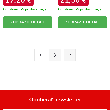
17,20 €
21,50 €
Odoslanie 3-5 pr. dní
2 pár/y
Odoslanie 3-5 pr. dní
3 pár/y
DETAIL
DETAIL
O
v
S
1
16
l
t
r
á
á
d
n
a
k
o
c
v
i
a
e
n
Odoberať newsletter
i
p
e
Z
r