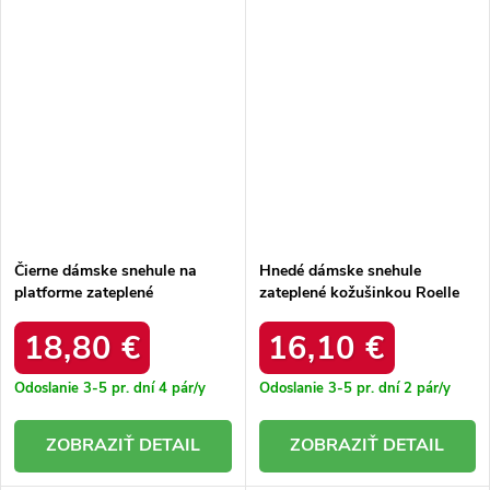
Čierne dámske snehule na
Hnedé dámske snehule
platforme zateplené
zateplené kožušinkou Roelle
kožušinkou Mouna YZ-058
YZ-061 CAMEL
BLACK
18,80 €
16,10 €
Odoslanie 3-5 pr. dní
4 pár/y
Odoslanie 3-5 pr. dní
2 pár/y
DETAIL
DETAIL