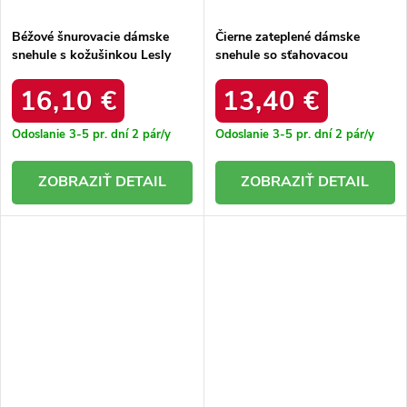
Béžové šnurovacie dámske
Čierne zateplené dámske
snehule s kožušinkou Lesly
snehule so sťahovacou
WW223 BEIGE KHAKI
šnúrkou Caellita. 6433 BLACK
16,10 €
13,40 €
Odoslanie 3-5 pr. dní
2 pár/y
Odoslanie 3-5 pr. dní
2 pár/y
DETAIL
DETAIL