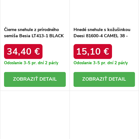
Čierne snehule z prírodného
Hnedé snehule s kožušinkou
semiša Besia LT413-1 BLACK
Deesi 81600-4 CAMEL 38 -
38 - GM
GM
34,40 €
15,10 €
Odoslanie 3-5 pr. dní
2 pár/y
Odoslanie 3-5 pr. dní
2 pár/y
DETAIL
DETAIL