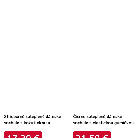
Strieborné zateplené dámske
Čierne zateplené dámske
snehule s kožušinkou a
snehule s elastickou gumičkou
trblietkami Esmee M-790
Oslavia HY008-1 BLACK
ARGENT