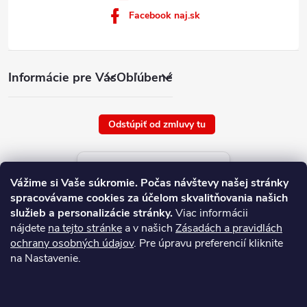
Facebook naj.sk
Informácie pre Vás
Obľúbené
Odstúpiť od zmluvy tu
Aktuálne ceny tovaru
Vážime si Vaše súkromie.
Počas návštevy našej stránky
platné od : 9/8/2026
spracovávame cookies za účelom skvalitňovania našich
služieb a personalizácie stránky.
Viac informácii
nájdete
na tejto stránke
a v našich
Zásadách a pravidlách
ochrany osobných údajov
. Pre úpravu preferencií kliknite
na Nastavenie.