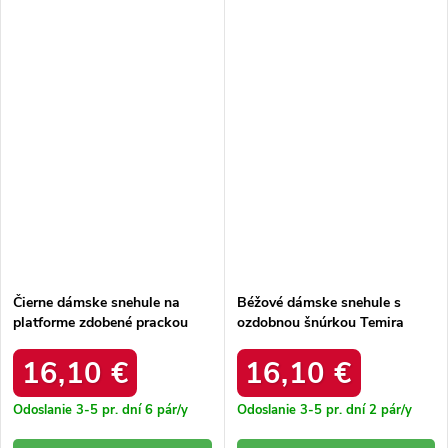
Čierne dámske snehule na
Béžové dámske snehule s
platforme zdobené prackou
ozdobnou šnúrkou Temira
Salini C2018-1 BLACK
2I11-XD0978-05 BEIGE
16,10 €
16,10 €
Odoslanie 3-5 pr. dní
6 pár/y
Odoslanie 3-5 pr. dní
2 pár/y