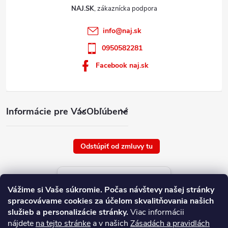
NAJ.SK
info
@
naj.sk
0950582281
Facebook naj.sk
Informácie pre Vás
Obľúbené
Odstúpiť od zmluvy tu
Aktuálne ceny tovaru
Vážime si Vaše súkromie.
Počas návštevy našej stránky
platné od : 6/8/2026
spracovávame cookies za účelom skvalitňovania našich
služieb a personalizácie stránky.
Viac informácii
nájdete
na tejto stránke
a v našich
Zásadách a pravidlách