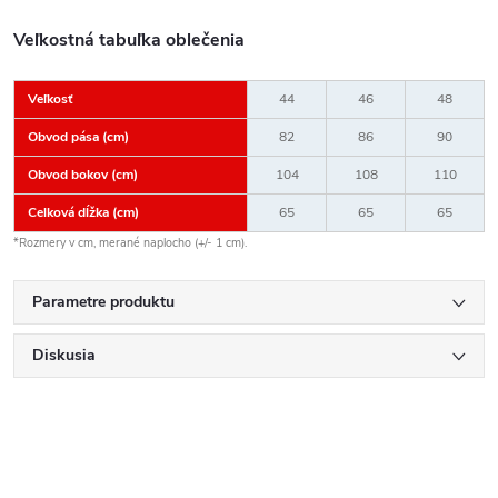
Veľkostná tabuľka oblečenia
Veľkosť
44
46
48
Obvod pása (cm)
82
86
90
Obvod bokov (cm)
104
108
110
Celková dĺžka (cm)
65
65
65
*Rozmery v cm, merané naplocho (+/- 1 cm).
Parametre produktu
Diskusia