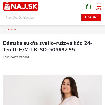
Prejsť
NÁKUPN
KOŠÍK
na
obsah
HĽADAŤ
Sukne
Dámska sukňa svetlo-ružová kód 24-
TemU-H/M-LK-SD-506697.95
Kód:
Zvoľte variant