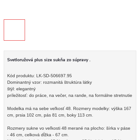
Svetloružová plus size sukňa zo súpravy .
Kód produktu: LK-SD-506697.95
Dominantný vzor: rozmanitá štruktúra látky
štýl: elegantný
príležitosť: do práce, na večer, na rande, na formálne stretnutie
Modelka má na sebe veľkosť 48. Rozmery modelky: výška 167
cm, prsia 102 cm, pás 81 cm, boky 113 cm.
Rozmery sukne vo veľkosti 48 merané na plocho: šírka v páse
- 46 cm, celková dĺžka - 67 cm.