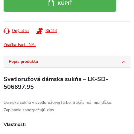
KÚPIŤ
Opýtať sa
Strážiť
Značka:
Fact - NAJ
Popis produktu
Svetloružová dámska sukňa – LK-SD-
506697.95
Dámska sukňa v svetloružovej farbe. Sukňa má midi dĺžku.
Zapínanie zabezpečujú zips.
Vlastnosti