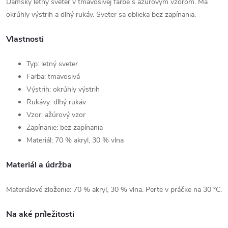
Dámsky letný sveter v tmavosivej farbe s ažúrovým vzorom. Má
okrúhly výstrih a dlhý rukáv. Sveter sa oblieka bez zapínania.
Vlastnosti
Typ: letný sveter
Farba: tmavosivá
Výstrih: okrúhly výstrih
Rukávy: dlhý rukáv
Vzor: ažúrový vzor
Zapínanie: bez zapínania
Materiál: 70 % akryl, 30 % vlna
Materiál a údržba
Materiálové zloženie: 70 % akryl, 30 % vlna. Perte v práčke na 30 °C.
Na aké príležitosti