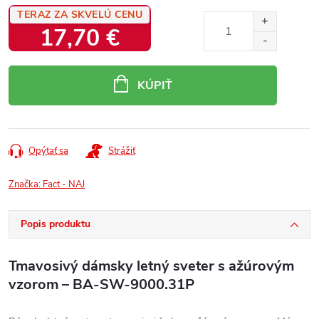
TERAZ ZA SKVELÚ CENU
17,70 €
Jednotková
cena:
KÚPIŤ
Opýtať sa
Strážiť
Značka:
Fact - NAJ
Popis produktu
Tmavosivý dámsky letný sveter s ažúrovým
vzorom – BA-SW-9000.31P