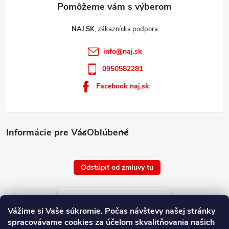
NAJ.SK
info
@
naj.sk
0950582281
Facebook naj.sk
Informácie pre Vás
Obľúbené
Odstúpiť od zmluvy tu
Aktuálne ceny tovaru
Vážime si Vaše súkromie.
Počas návštevy našej stránky
platné od : 8/8/2026
spracovávame cookies za účelom skvalitňovania našich