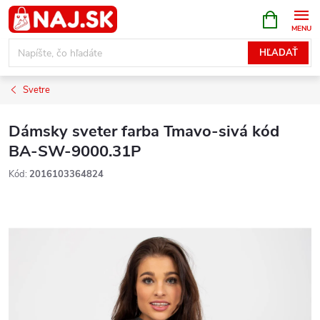
Prejsť
NÁKUPN
KOŠÍK
na
obsah
HĽADAŤ
Svetre
Dámsky sveter farba Tmavo-sivá kód
BA-SW-9000.31P
Kód:
2016103364824