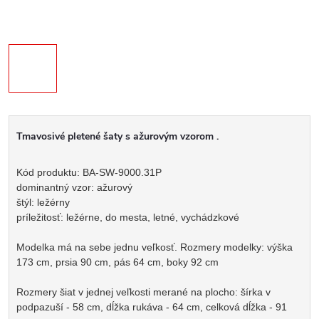
Tmavosivé pletené šaty s ažurovým vzorom .
Kód produktu: BA-SW-9000.31P
dominantný vzor: ažurový
štýl: ležérny
príležitosť: ležérne, do mesta, letné, vychádzkové
Modelka má na sebe jednu veľkosť. Rozmery modelky: výška
173 cm, prsia 90 cm, pás 64 cm, boky 92 cm
Rozmery šiat v jednej veľkosti merané na plocho: šírka v
podpazuší - 58 cm, dĺžka rukáva - 64 cm, celková dĺžka - 91