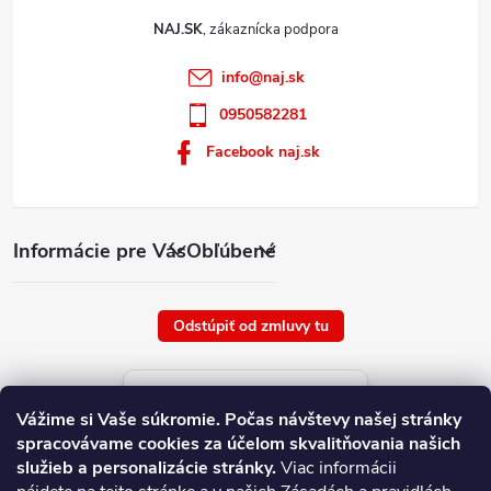
NAJ.SK
info
@
naj.sk
0950582281
Facebook naj.sk
Informácie pre Vás
Obľúbené
Odstúpiť od zmluvy tu
Aktuálne ceny tovaru
Vážime si Vaše súkromie.
Počas návštevy našej stránky
platné od : 6/8/2026
spracovávame cookies za účelom skvalitňovania našich
služieb a personalizácie stránky.
Viac informácii