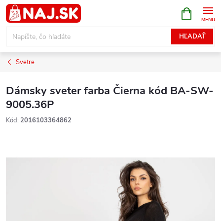
Prejsť
NÁKUPN
KOŠÍK
na
obsah
HĽADAŤ
Svetre
Dámsky sveter farba Čierna kód BA-SW-
9005.36P
Kód:
2016103364862