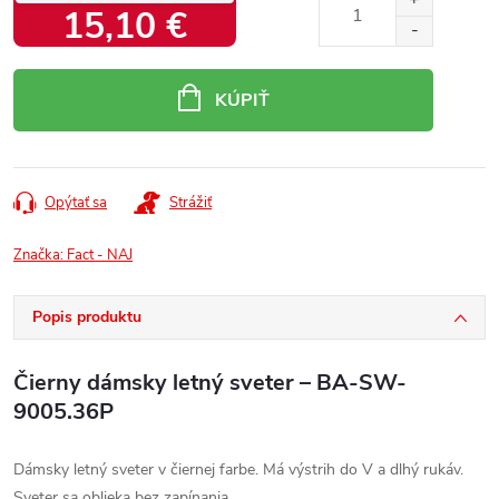
15,10 €
Jednotková
cena:
KÚPIŤ
Opýtať sa
Strážiť
Značka:
Fact - NAJ
Popis produktu
Čierny dámsky letný sveter – BA-SW-
9005.36P
Dámsky letný sveter v čiernej farbe. Má výstrih do V a dlhý rukáv.
Sveter sa oblieka bez zapínania.