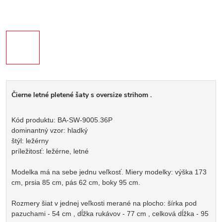
Čierne letné pletené šaty s oversize strihom .
Kód produktu: BA-SW-9005.36P
dominantný vzor: hladký
štýl: ležérny
príležitosť: ležérne, letné
Modelka má na sebe jednu veľkosť. Miery modelky: výška 173
cm, prsia 85 cm, pás 62 cm, boky 95 cm.
Rozmery šiat v jednej veľkosti merané na plocho: šírka pod
pazuchami - 54 cm , dĺžka rukávov - 77 cm , celková dĺžka - 95