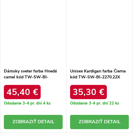
Dámsky sveter farba Hnedá
Unisex Kardigan farba Čierna
camel kód TW-SW-BI-
kód TW-SW-BI-2270.22X
3565.69
45,40 €
35,30 €
Odoslanie 3-4 pr. dní
4 ks
Odoslanie 3-4 pr. dní
22 ks
DETAIL
DETAIL