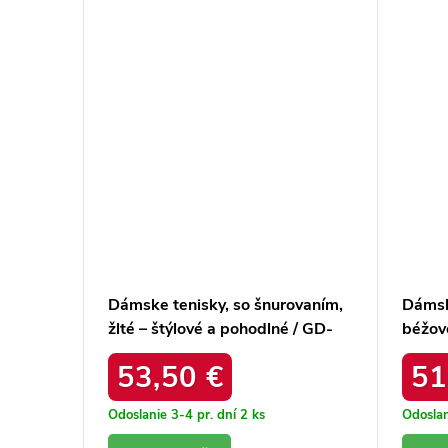
naním na
Dámske tenisky, so šnurovaním,
Dámsk
žlté – štýlové a pohodlné / GD-
béžové
0
XW-1011 YELLOW-FUXIA
GD-XF
53,50 €
51
Odoslanie 3-4 pr. dní
2 ks
Odoslan