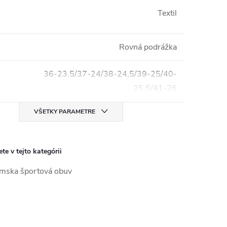
Textil
Rovná podrážka
36-23,5/37-24/38-24,5/39-25/40-
25,5/41-26
VŠETKY PARAMETRE
te v tejto kategórii
ska športová obuv