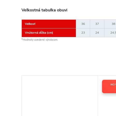
Veľkostná tabuľka obuvi
Veľkosť
36
37
38
Vnútorná dĺžka (cm)
23
24
24,
*Hodnoty uvedené výrobcom.
NO