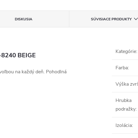
DISKUSIA
SÚVISIACE PRODUKTY
Kategórie
:
8-8240 BEIGE
Farba
:
voľbou na každý deň. Pohodlná
Výška zvr
Hrubka
podražky
:
Izolácia
: