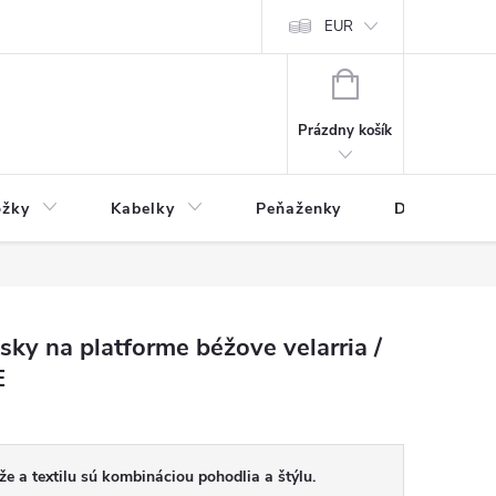
varu
Reklamácia
Podmienky ochrany osobných údajov
EUR
NÁKUPNÝ
KOŠÍK
Prázdny košík
ožky
Kabelky
Peňaženky
Drogéria
ky na platforme béžove velarria /
E
e a textilu sú kombináciou pohodlia a štýlu.