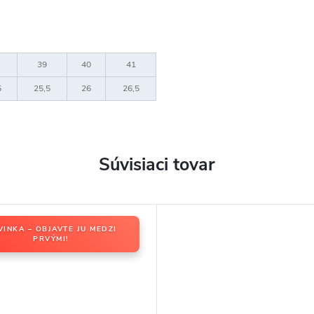
39
40
41
5
25,5
26
26,5
Súvisiaci tovar
VINKA – OBJAVTE JU MEDZI
PRVÝMI!