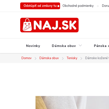
Prejsť
Odstúpiť od zmluvy tu
Obchodné podmienky
Doru
na
obsah
Novinky
Dámska obuv
Pánska 
Domov
Dámska obuv
Tenisky
Dámske kožené t