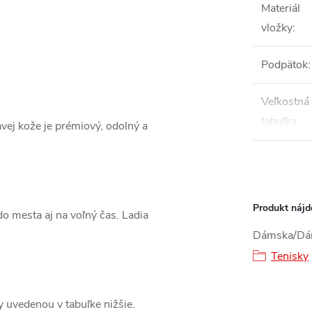
Materiál
vložky
:
Podpätok
:
Veľkostná
tabuľka
:
avej kože je prémiový, odolný a
Produkt nájde
o mesta aj na voľný čas. Ladia
Dámska/Dám
Tenisky
ky uvedenou v tabuľke nižšie.