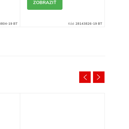
DETAIL
DE
3804-19 BT
Kód:
28143826-19 BT