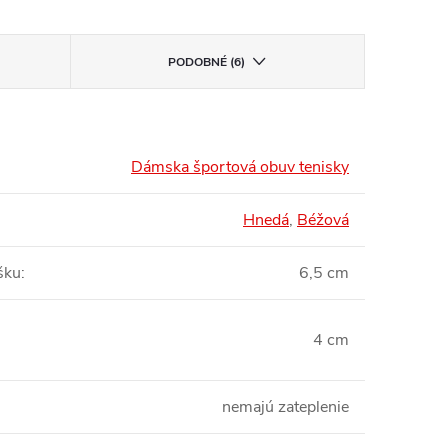
PODOBNÉ (6)
Dámska športová obuv tenisky
Hnedá
,
Béžová
šku
:
6,5 cm
4 cm
nemajú zateplenie