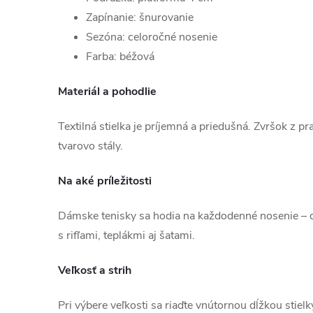
Zapínanie: šnurovanie
Sezóna: celoročné nosenie
Farba: béžová
Materiál a pohodlie
Textilná stielka je príjemná a priedušná. Zvršok z pr
tvarovo stály.
Na aké príležitosti
Dámske tenisky sa hodia na každodenné nosenie – d
s rifľami, teplákmi aj šatami.
Veľkosť a strih
Pri výbere veľkosti sa riaďte vnútornou dĺžkou stiel