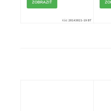
DETAIL
D
8143827-B BT
Kód:
28143821-19 BT
EDZI