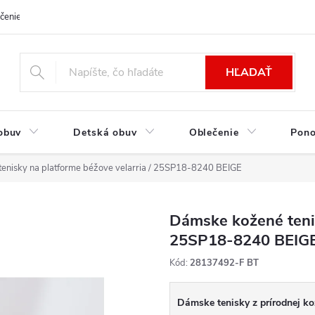
čenie a platba
Kontakt
Moja objednávka
Výmena / Vrátenie to
HĽADAŤ
obuv
Detská obuv
Oblečenie
Pon
enisky na platforme béžove velarria / 25SP18-8240 BEIGE
Dámske kožené tenis
25SP18-8240 BEIG
Kód:
28137492-F BT
Dámske tenisky z prírodnej kož