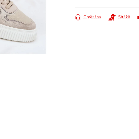
Jednotková
cena:
Opýtať sa
Strážiť