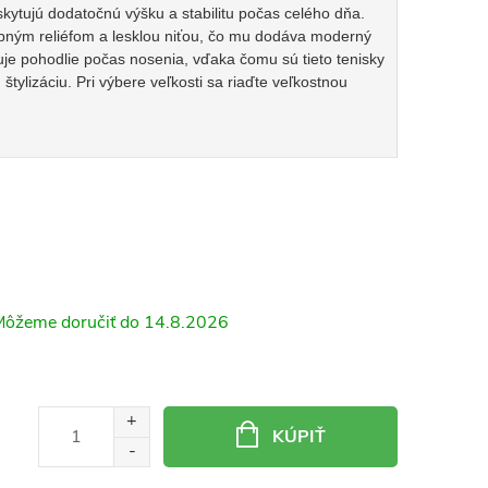
kytujú dodatočnú výšku a stabilitu počas celého dňa.
bným reliéfom a lesklou niťou, čo mu dodáva moderný
uje pohodlie počas nosenia, vďaka čomu sú tieto tenisky
tylizáciu. Pri výbere veľkosti sa riaďte veľkostnou
14.8.2026
KÚPIŤ