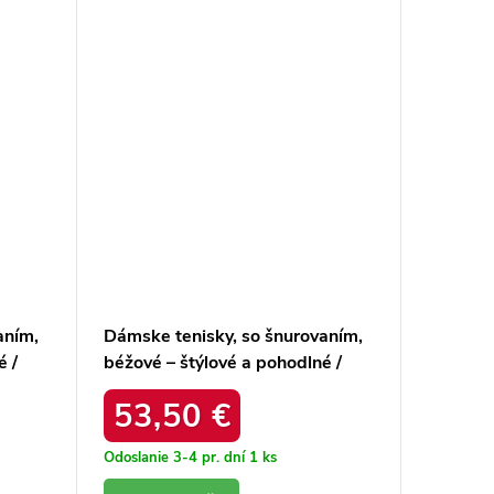
aním,
Dámske tenisky, so šnurovaním,
Dámske 
é /
béžové – štýlové a pohodlné /
čokolád
GD-XW-1054 BEIGE/FUXIA
/ uu27
53,50 €
37,
Odoslanie 3-4 pr. dní
1 ks
Odoslanie