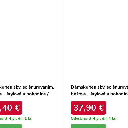
e tenisky, so šnurovaním,
Dámske tenisky, so šnurov
 – štýlové a pohodlné /
béžové – štýlové a pohodln
-228 BEIGE
uu274025
,40 €
37,90 €
ie 3-4 pr. dní
1 ks
Odoslanie 3-4 pr. dní
4 ks