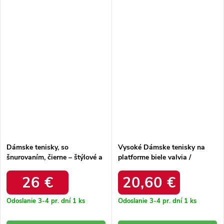
Dámske tenisky, so
Vysoké Dámske tenisky na
šnurovaním, čierne – štýlové a
platforme biele valvia /
pohodlné / 9013 BLACK
24SP26-6736 WHT
26 €
20,60 €
Odoslanie 3-4 pr. dní
1 ks
Odoslanie 3-4 pr. dní
1 ks