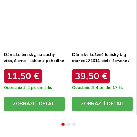
Dámske tenisky, na suchý
Dámske kožené tenisky big
zips, čierne – ľahké a pohodlné
star ee274311 biele-červené /
/ pro-26-48-114l
EE274311 WHITE RED
11,50 €
39,50 €
Odoslanie 3-4 pr. dní
4 ks
Odoslanie 3-4 pr. dní
17 ks
DETAIL
DETAIL