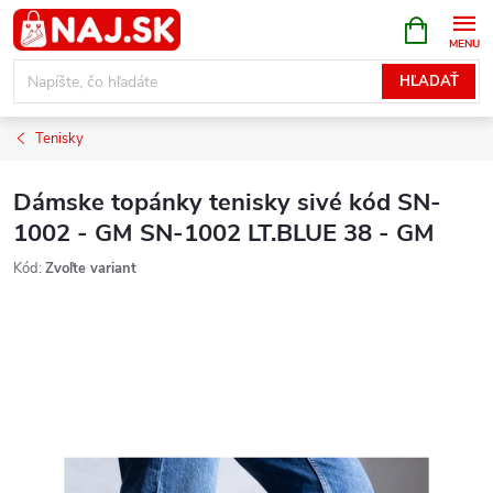
Prejsť
NÁKUPN
KOŠÍK
na
obsah
HĽADAŤ
Tenisky
Dámske topánky tenisky sivé kód SN-
1002 - GM SN-1002 LT.BLUE 38 - GM
Kód:
Zvoľte variant