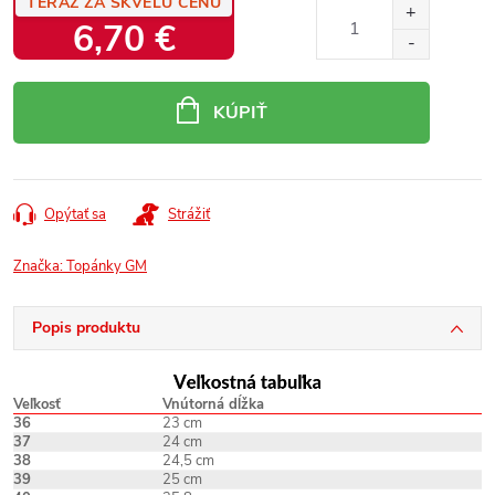
TERAZ ZA SKVELÚ CENU
6,70 €
Jednotková
cena:
KÚPIŤ
Opýtať sa
Strážiť
Značka:
Topánky GM
Popis produktu
Veľkosť
Vnútorná dĺžka
36
23 cm
37
24 cm
38
24,5 cm
39
25 cm