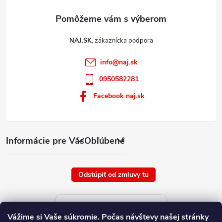
NAJ.SK
info
@
naj.sk
0950582281
Facebook naj.sk
Informácie pre Vás
Obľúbené
Odstúpiť od zmluvy tu
Aktuálne ceny tovaru
Vážime si Vaše súkromie.
Počas návštevy našej stránky